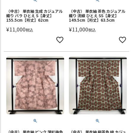
（中古） 単衣紬 生成 カジュアル
（中古） 単衣紬 茶色 カジュアル
織り バラ ひとえ S【身丈】
織り 流線 ひとえ SS【身丈】
155.5cm【裄丈】62cm
149.5cm【裄丈】63.5cm
¥
11,000
¥
11,000
税込
税込
（中古） 単衣紬 ピンク 薄紅梅色
（中古） 単衣紬 柳茶色 緑 カジュ