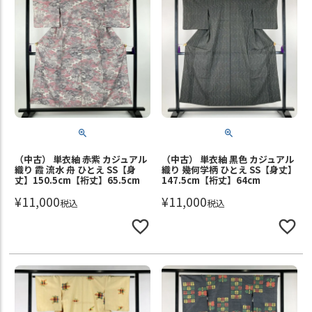
（中古） 単衣紬 赤紫 カジュアル
（中古） 単衣紬 黒色 カジュアル
織り 霞 流水 舟 ひとえ SS【身
織り 幾何学柄 ひとえ SS【身丈】
丈】150.5cm【裄丈】65.5cm
147.5cm【裄丈】64cm
¥
11,000
¥
11,000
税込
税込