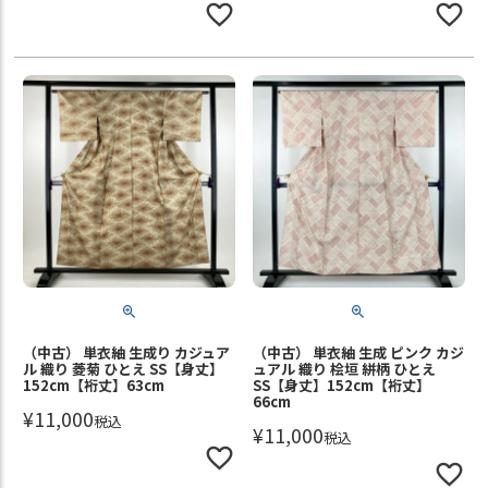
（中古） 単衣紬 生成り カジュア
（中古） 単衣紬 生成 ピンク カジ
ル 織り 菱菊 ひとえ SS【身丈】
ュアル 織り 桧垣 絣柄 ひとえ
152cm【裄丈】63cm
SS【身丈】152cm【裄丈】
66cm
¥
11,000
税込
¥
11,000
税込