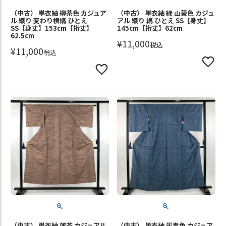
（中古） 単衣紬 柳茶色 カジュア
（中古） 単衣紬 緑 山葵色 カジュ
ル 織り 変わり横縞 ひとえ
アル 織り 縞 ひとえ SS【身丈】
SS【身丈】153cm【裄丈】
145cm【裄丈】62cm
62.5cm
¥
11,000
税込
¥
11,000
税込
（中古） 単衣紬 薄茶 カジュアル
（中古） 単衣紬 灰青色 カジュア