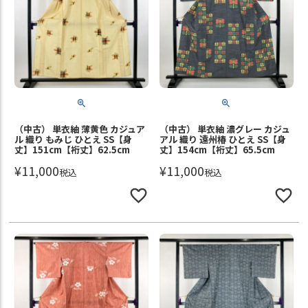
（中古） 単衣紬 薄黄色 カジュア
（中古） 単衣紬 濃グレー カジュ
ル 織り もみじ ひとえ SS【身
アル 織り 遠州椿 ひとえ SS【身
丈】151cm【裄丈】62.5cm
丈】154cm【裄丈】65.5cm
¥
11,000
¥
11,000
税込
税込