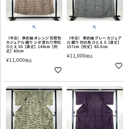
（中古） 単衣紬 オレンジ 灰橙色
（中古） 単衣紬 グレー カジュア
カジュアル 織り シボ 変わり市松
ル 織り 対の鳥 ひとえ S【身丈】
ひとえ SS【身丈】144cm【裄
157cm【裄丈】63.5cm
丈】63cm
¥
11,000
税込
¥
11,000
税込