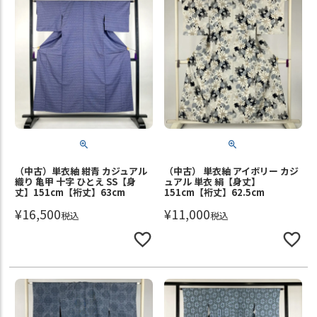
（中古）単衣紬 紺青 カジュアル
（中古） 単衣紬 アイボリー カジ
織り 亀甲 十字 ひとえ SS【身
ュアル 単衣 絹【身丈】
丈】151cm【裄丈】63cm
151cm【裄丈】62.5cm
¥
16,500
¥
11,000
税込
税込