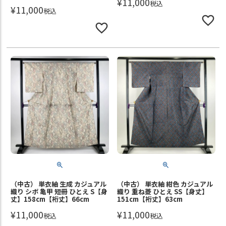
¥
11,000
税込
¥
11,000
税込
（中古） 単衣紬 生成 カジュアル
（中古） 単衣紬 紺色 カジュアル
織り シボ 亀甲 短冊 ひとえ S【身
織り 重ね菱 ひとえ SS【身丈】
丈】158cm【裄丈】66cm
151cm【裄丈】63cm
¥
11,000
¥
11,000
税込
税込