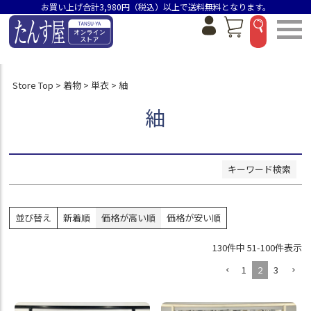
お買い上げ合計3,980円（税込）以上で送料無料となります。
並び順
新着順
価格が安い順
Store Top
着物
単衣
紬
価格が高い順
おすすめ順
紬
検索
キーワード検索
並び替え
新着順
価格が高い順
価格が安い順
130
件中
51
-
100
件表示
1
2
3