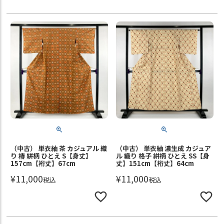
（中古） 単衣紬 茶 カジュアル 織
（中古） 単衣紬 濃生成 カジュア
り 椿 絣柄 ひとえ S【身丈】
ル 織り 格子 絣柄 ひとえ SS【身
157cm【裄丈】67cm
丈】151cm【裄丈】64cm
¥
11,000
¥
11,000
税込
税込