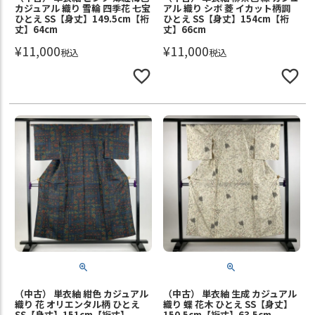
カジュアル 織り 雪輪 四季花 七宝
アル 織り シボ 菱 イカット柄調
ひとえ SS【身丈】149.5cm【裄
ひとえ SS【身丈】154cm【裄
丈】64cm
丈】66cm
¥
11,000
¥
11,000
税込
税込
（中古） 単衣紬 紺色 カジュアル
（中古） 単衣紬 生成 カジュアル
織り 花 オリエンタル柄 ひとえ
織り 蝶 花木 ひとえ SS【身丈】
SS【身丈】151cm【裄丈】
150.5cm【裄丈】63.5cm