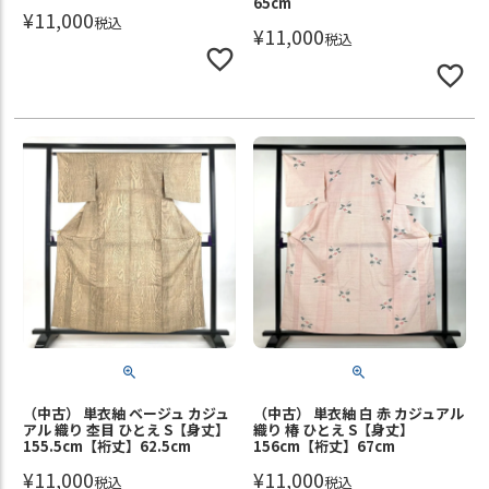
65cm
¥
11,000
税込
¥
11,000
税込
（中古） 単衣紬 ベージュ カジュ
（中古） 単衣紬 白 赤 カジュアル
アル 織り 杢目 ひとえ S【身丈】
織り 椿 ひとえ S【身丈】
155.5cm【裄丈】62.5cm
156cm【裄丈】67cm
¥
11,000
¥
11,000
税込
税込