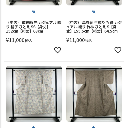
（中古） 単衣紬 赤 カジュアル 織
（中古） 単衣紬 生成り色 緑 カジ
り 格子 ひとえ SS【身丈】
ュアル 織り 竹林 ひとえ S【身
152cm【裄丈】63cm
丈】155.5cm【裄丈】64.5cm
¥
11,000
¥
11,000
税込
税込