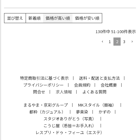
並び替え
新着順
価格が高い順
価格が安い順
130
件中
51
-
100
件表示
1
2
3
特定商取引法に基づく表示
送料・配送と支払方法
プライバシーポリシー
会員規約
会社概要
問合せ
求人情報
よくある質問
まるやま・京彩グループ
MKスタイル（振袖）
都粋（カジュアル）
夢楽染
かずの
スタジオありがとう（写真）
こうじ屋（悉皆＝お手入れ）
レスプリ・ドゥ・フィーユ（エステ）