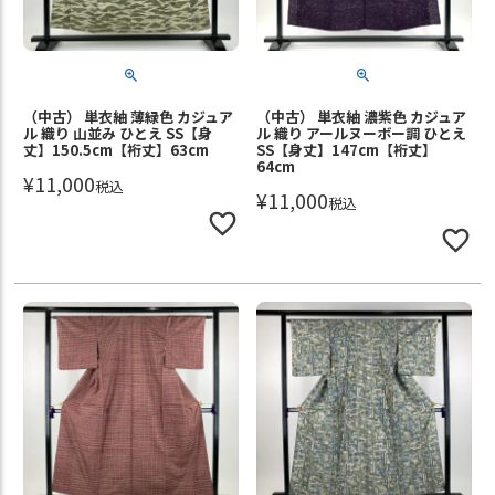
（中古） 単衣紬 薄緑色 カジュア
（中古） 単衣紬 濃紫色 カジュア
ル 織り 山並み ひとえ SS【身
ル 織り アールヌーボー調 ひとえ
丈】150.5cm【裄丈】63cm
SS【身丈】147cm【裄丈】
64cm
¥
11,000
税込
¥
11,000
税込