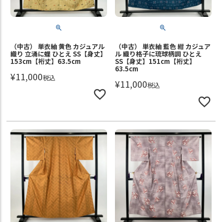
（中古） 単衣紬 黄色 カジュアル
（中古） 単衣紬 藍色 紺 カジュア
織り 立涌に蝶 ひとえ SS【身丈】
ル 織り格子に琉球柄調 ひとえ
153cm【裄丈】63.5cm
SS【身丈】151cm【裄丈】
63.5cm
¥
11,000
税込
¥
11,000
税込