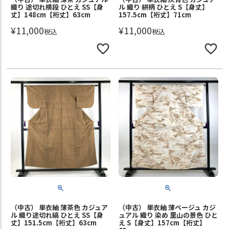
織り 途切れ横段 ひとえ SS【身
ル 織り 絣柄 ひとえ S【身丈】
丈】148cm【裄丈】63cm
157.5cm【裄丈】71cm
¥
11,000
¥
11,000
税込
税込
（中古） 単衣紬 薄茶色 カジュア
（中古） 単衣紬 薄ベージュ カジ
ル 織り途切れ縞 ひとえ SS【身
ュアル 織り 染め 里山の景色 ひと
丈】151.5cm【裄丈】63cm
え S【身丈】157cm【裄丈】