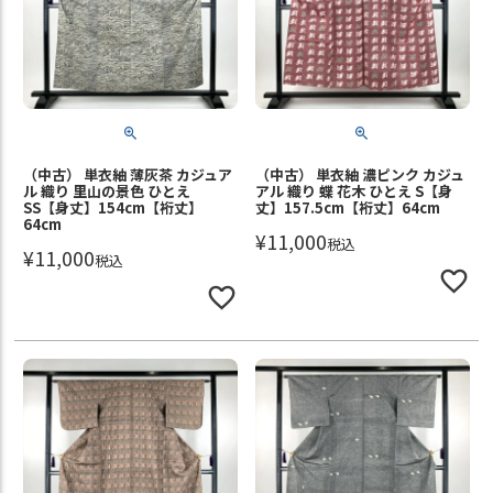
（中古） 単衣紬 薄灰茶 カジュア
（中古） 単衣紬 濃ピンク カジュ
ル 織り 里山の景色 ひとえ
アル 織り 蝶 花木 ひとえ S【身
SS【身丈】154cm【裄丈】
丈】157.5cm【裄丈】64cm
64cm
¥
11,000
税込
¥
11,000
税込