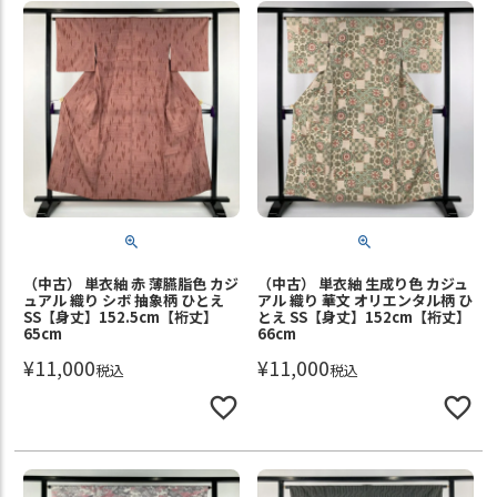
（中古） 単衣紬 赤 薄臙脂色 カジ
（中古） 単衣紬 生成り色 カジュ
ュアル 織り シボ 抽象柄 ひとえ
アル 織り 華文 オリエンタル柄 ひ
SS【身丈】152.5cm【裄丈】
とえ SS【身丈】152cm【裄丈】
65cm
66cm
¥
11,000
¥
11,000
税込
税込