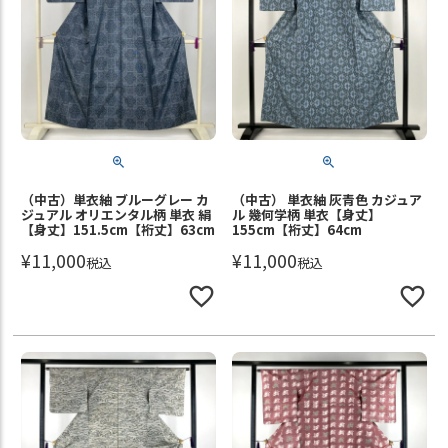
（中古）単衣紬 ブルーグレー カ
（中古） 単衣紬 灰青色 カジュア
ジュアル オリエンタル柄 単衣 絹
ル 幾何学柄 単衣【身丈】
【身丈】151.5cm【裄丈】63cm
155cm【裄丈】64cm
¥
11,000
¥
11,000
税込
税込