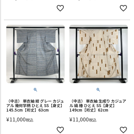
（中古） 単衣紬 紺 グレー カジュ
（中古） 単衣紬 生成り カジュア
アル 幾何学柄 ひとえ SS【身丈】
ル 縞 椿 ひとえ SS【身丈】
145.5cm【裄丈】63cm
149cm【裄丈】62cm
¥
11,000
¥
11,000
税込
税込