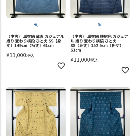
（中古） 単衣紬 薄青 カジュアル
（中古） 単衣紬 鉄紺色 カジュア
織り 変わり横段 ひとえ SS【身
ル 織り 変わり横縞 ひとえ
丈】149cm【裄丈】61cm
SS【身丈】152.5cm【裄丈】
63cm
¥
11,000
税込
¥
11,000
税込