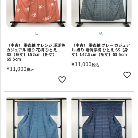
（中古） 単衣紬 オレンジ 珊瑚色
（中古） 単衣紬 グレー カジュア
カジュアル 織り 花柄 ひとえ
ル 織り 幾何学柄 ひとえ SS【身
SS【身丈】152cm【裄丈】
丈】147.5cm【裄丈】63.5cm
65.5cm
¥
11,000
税込
¥
11,000
税込