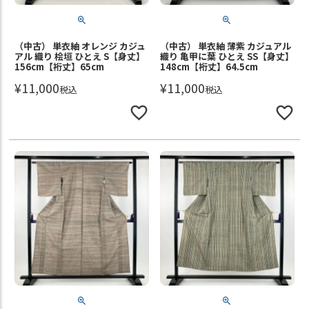
（中古） 単衣紬 オレンジ カジュ
（中古） 単衣紬 薄紫 カジュアル
アル 織り 桧垣 ひとえ S【身丈】
織り 亀甲に葉 ひとえ SS【身丈】
156cm【裄丈】65cm
148cm【裄丈】64.5cm
¥
11,000
¥
11,000
税込
税込