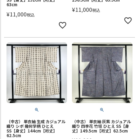
63cm
¥
11,000
税込
¥
11,000
税込
（中古） 単衣紬 生成 カジュアル
（中古） 単衣紬 灰紫 カジュアル
織り シボ 幾何学柄 ひとえ
織り 四季花 竹垣 ひとえ SS【身
SS【身丈】144cm【裄丈】
丈】149.5cm【裄丈】62.5cm
62.5cm