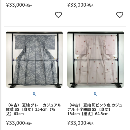
¥
33,000
¥
33,000
税込
税込
（中古） 夏紬 グレー カジュアル
（中古） 夏紬 灰ピンク色 カジュ
紅葉 SS 【身丈】154cm【裄
アル 十字絣調 SS 【身丈】
丈】63cm
154cm【裄丈】64.5cm
¥
33,000
¥
33,000
税込
税込