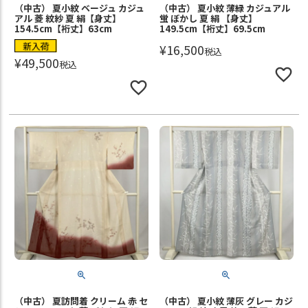
（中古） 夏小紋 ベージュ カジュ
（中古） 夏小紋 薄緑 カジュアル
アル 菱 紋紗 夏 絹【身丈】
蛍 ぼかし 夏 絹 【身丈】
154.5cm【裄丈】63cm
149.5cm【裄丈】69.5cm
新入荷
¥
16,500
税込
¥
49,500
税込
（中古） 夏訪問着 クリーム 赤 セ
（中古） 夏小紋 薄灰 グレー カジ