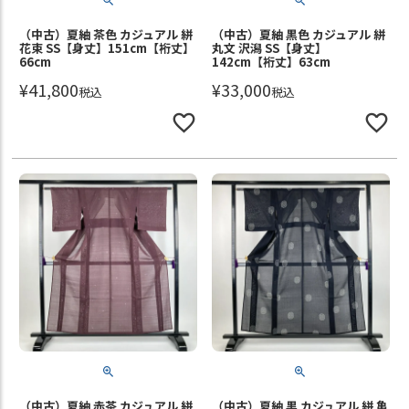
（中古）夏紬 茶色 カジュアル 絣
（中古）夏紬 黒色 カジュアル 絣
花束 SS【身丈】151cm【裄丈】
丸文 沢潟 SS【身丈】
66cm
142cm【裄丈】63cm
¥
41,800
¥
33,000
税込
税込
（中古）夏紬 赤茶 カジュアル 絣
（中古）夏紬 黒 カジュアル 絣 亀