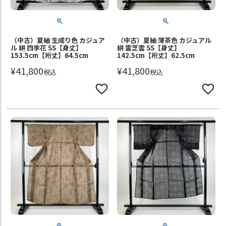
（中古）夏紬 生成り色 カジュア
（中古）夏紬 薄茶色 カジュアル
ル 絣 四季花 SS【身丈】
絣 霊芝雲 SS【身丈】
153.5cm【裄丈】64.5cm
142.5cm【裄丈】62.5cm
¥
41,800
¥
41,800
税込
税込