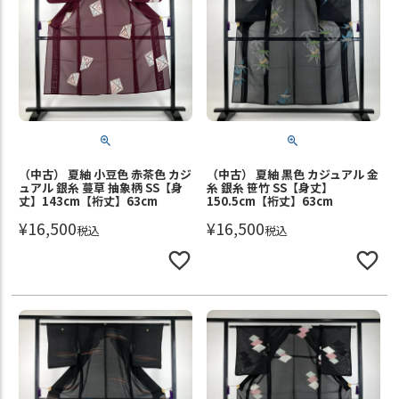
（中古） 夏紬 小豆色 赤茶色 カジ
（中古） 夏紬 黒色 カジュアル 金
ュアル 銀糸 蔓草 抽象柄 SS【身
糸 銀糸 笹竹 SS【身丈】
丈】143cm【裄丈】63cm
150.5cm【裄丈】63cm
¥
16,500
¥
16,500
税込
税込