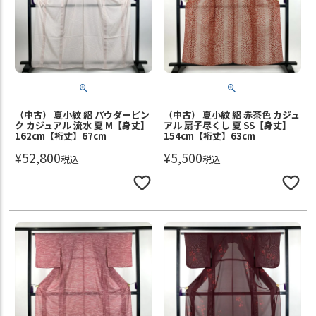
（中古） 夏小紋 絽 パウダーピン
（中古） 夏小紋 絽 赤茶色 カジュ
ク カジュアル 流水 夏 M【身丈】
アル 扇子尽くし 夏 SS【身丈】
162cm【裄丈】67cm
154cm【裄丈】63cm
¥
52,800
¥
5,500
税込
税込