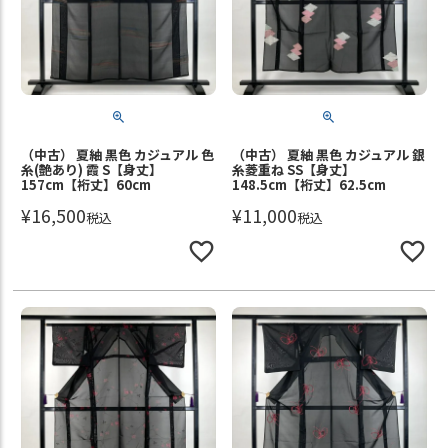
（中古） 夏紬 黒色 カジュアル 色
（中古） 夏紬 黒色 カジュアル 銀
糸(艶あり) 霞 S【身丈】
糸菱重ね SS【身丈】
157cm【裄丈】60cm
148.5cm【裄丈】62.5cm
¥
16,500
¥
11,000
税込
税込