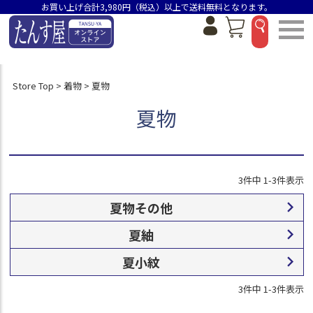
身丈（選べるのは1つです）
お買い上げ合計3,980円（税込）以上で送料無料となります。
身丈154.5cm未満
身丈155～159.5cm
身丈160～164.5cm
身丈165～169.5cm
身丈170cm以上
Store Top
着物
夏物
在庫なし商品
夏物
在庫なし商品を表示しない
商品番号/JANコード
3
件中
1
-
3
件表示
並び順
夏物その他
新着順
価格が安い順
夏紬
価格が高い順
夏小紋
おすすめ順
3
件中
1
-
3
件表示
検索