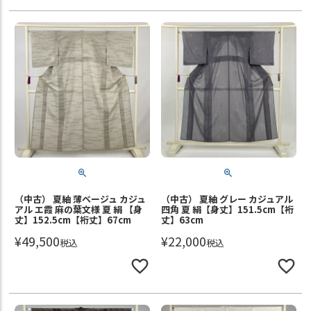
（中古） 夏紬 薄ベージュ カジュ
（中古） 夏紬 グレー カジュアル
アル エ霞 麻の葉文様 夏 絹 【身
四角 夏 絹【身丈】151.5cm【裄
丈】152.5cm【裄丈】67cm
丈】63cm
¥
49,500
¥
22,000
税込
税込