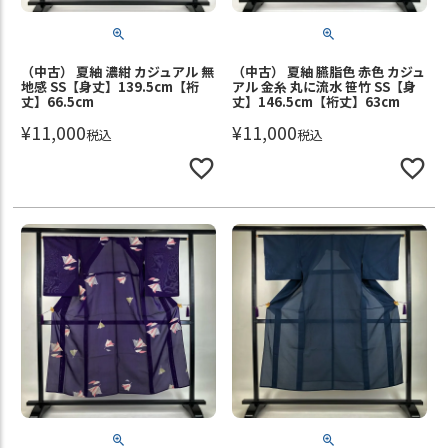
（中古） 夏紬 濃紺 カジュアル 無
（中古） 夏紬 臙脂色 赤色 カジュ
地感 SS【身丈】139.5cm【裄
アル 金糸 丸に流水 笹竹 SS【身
丈】66.5cm
丈】146.5cm【裄丈】63cm
¥
11,000
¥
11,000
税込
税込