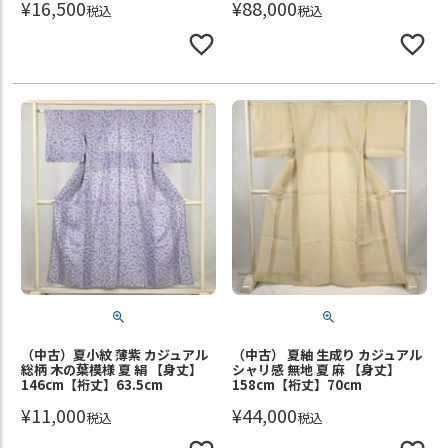
¥
16,500
¥
88,000
税込
税込
（中古）夏小紋 薄紫 カジュアル
（中古） 夏紬 生成り カジュアル
総柄 木の葉模様 夏 絹 【身丈】
シャリ感 無地 夏 麻 【身丈】
146cm【裄丈】63.5cm
158cm【裄丈】70cm
¥
11,000
¥
44,000
税込
税込