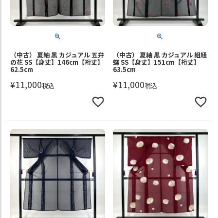
（中古） 夏紬 黒 カジュアル 五弁
（中古） 夏紬 黒 カジュアル 組紐
の花 SS【身丈】146cm【裄丈】
蝶 SS【身丈】151cm【裄丈】
62.5cm
63.5cm
¥
11,000
¥
11,000
税込
税込