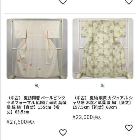
（中古） 夏訪問着 ペールピンク
（中古） 夏紬 淡黄 カジュアル シ
セミフォーマル 厄除け 尚武 菖蒲
ャリ感 木陰と草葉 夏 絹 【身丈】
夏 絽 絹 【身丈】155cm【裄
157.5cm【裄丈】63cm
丈】63.5cm
¥
22,000
税込
¥
27,500
税込