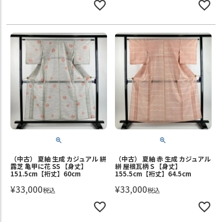
（中古） 夏紬 生成 カジュアル 絣
（中古） 夏紬 赤 生成 カジュアル
露芝 亀甲に花 SS 【身丈】
絣 屋根瓦柄 S 【身丈】
151.5cm【裄丈】60cm
155.5cm【裄丈】64.5cm
¥
33,000
¥
33,000
税込
税込