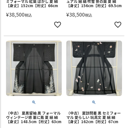
ミフォーマル 紅葉 ぼかし 夏 絹
ュアル 絽 縞 吹雪 笹の葉 夏 絹
【身丈】152cm【裄丈】66cm
【身丈】156cm【裄丈】69.5cm
¥
38,500
¥
38,500
税込
税込
（中古） 夏黒留袖 黒 フォーマル
（中古） 夏訪問着 黒 セミフォー
ヴィンテージ感 葦に蔦 夏 絽 絹
マル 愛らしい 玩具文 夏 絽 絹
【身丈】148.5cm【裄丈】63cm
【身丈】162cm【裄丈】67cm