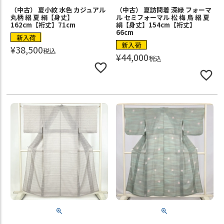
（中古） 夏小紋 水色 カジュアル
（中古） 夏訪問着 深緑 フォーマ
丸柄 絽 夏 絹【身丈】
ル セミフォーマル 松 梅 鳥 絽 夏
162cm【裄丈】71cm
絹【身丈】154cm【裄丈】
66cm
新入荷
新入荷
¥
38,500
税込
¥
44,000
税込