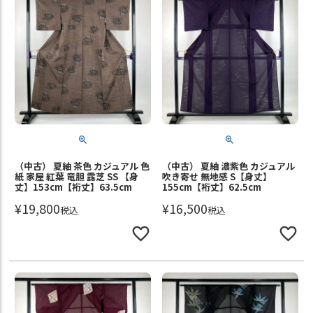
（中古） 夏紬 茶色 カジュアル 色
（中古） 夏紬 濃紫色 カジュアル
紙 家屋 紅葉 竜胆 露芝 SS 【身
吹き寄せ 無地感 S【身丈】
丈】153cm【裄丈】63.5cm
155cm【裄丈】62.5cm
¥
19,800
¥
16,500
税込
税込