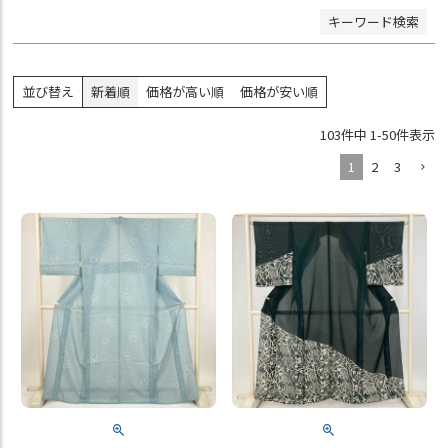
キーワード検索
並び替え
新着順
価格が高い順
価格が安い順
103
件中
1
-
50
件表示
1
2
3