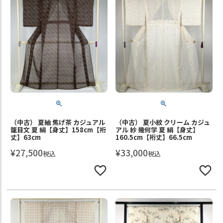
（中古） 夏紬 焦げ茶 カジュアル
（中古） 夏小紋 クリーム カジュ
籠目文 夏 絹【身丈】158cm【裄
アル 紗 幾何学 夏 絹【身丈】
丈】63cm
160.5cm【裄丈】66.5cm
¥
27,500
¥
33,000
税込
税込