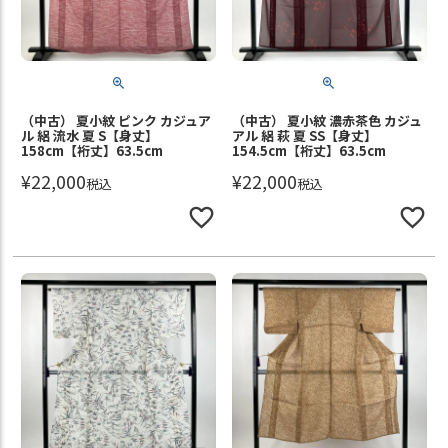
（中古） 夏小紋 ピンク カジュア
（中古） 夏小紋 濃赤茶色 カジュ
ル 絽 流水 夏 S【身丈】
アル 絽 萩 夏 SS【身丈】
158cm【裄丈】63.5cm
154.5cm【裄丈】63.5cm
¥
22,000
¥
22,000
税込
税込