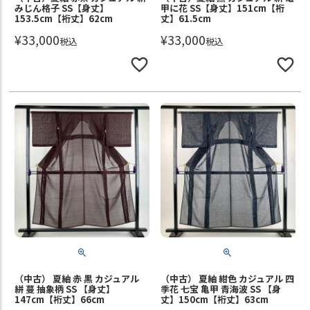
みじん格子 SS【身丈】
甲に花 SS【身丈】151cm【裄
153.5cm【裄丈】62cm
丈】61.5cm
¥
33,000
¥
33,000
税込
税込
（中古） 夏紬 赤 黒 カジュアル
（中古） 夏紬 紺色 カジュアル 四
絣 蔓 抽象柄 SS 【身丈】
季花 七宝 亀甲 青海波 SS 【身
147cm【裄丈】66cm
丈】150cm【裄丈】63cm