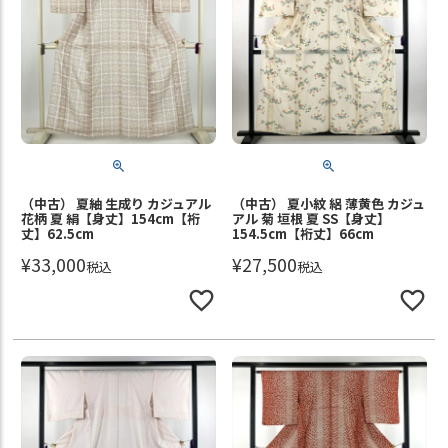
（中古） 夏紬 生成り カジュアル
（中古） 夏小紋 絽 薄黄色 カジュ
花柄 夏 絹【身丈】154cm【裄
アル 菊 垣根 夏 SS【身丈】
丈】62.5cm
154.5cm【裄丈】66cm
¥
33,000
¥
27,500
税込
税込