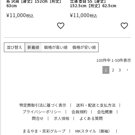
糸 沢潟【身丈】152cm【裄丈】
立涌 杢目 SS【身丈】
63cm
152.5cm【裄丈】62.5cm
¥
11,000
¥
11,000
税込
税込
並び替え
新着順
価格が高い順
価格が安い順
103
件中
1
-
50
件表示
1
2
3
特定商取引法に基づく表示
送料・配送と支払方法
プライバシーポリシー
会員規約
会社概要
問合せ
求人情報
よくある質問
まるやま・京彩グループ
MKスタイル（振袖）