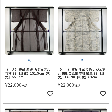
（中古） 夏紬 黒 赤 カジュアル
（中古） 夏紬 生成り色 カジュア
竹林 SS 【身丈】151.5cm【裄
ル 古都の風景 寺社 紅葉 SS 【身
丈】66.5cm
丈】145cm【裄丈】63cm
¥
22,000
¥
22,000
税込
税込