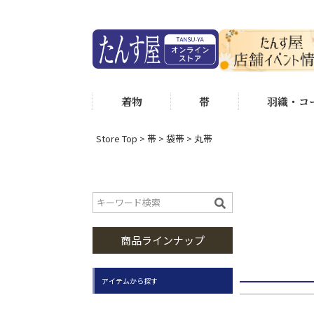
価格
状態ランク
着物
帯
羽織・コ
状態ラ
状態ラ
Store Top
帯
袋帯
丸帯
身丈（選べ
身丈15
身丈160
商品ラインナップ
アイテムから探す