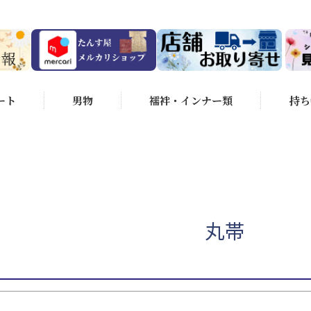
在庫なし商品
商品番号/JANコ
～
並び順
（選べるのは1つです）
ート
男物
襦袢・インナー類
持ち
新着順
価格
ンクS
状態ランクA
状態ランクB
ンクC
状態ランクD
るのは1つです）
4.5cm未満
身丈155～159.5cm
～164.5cm
身丈165～169.5cm
身丈170cm以上
丸帯
検索