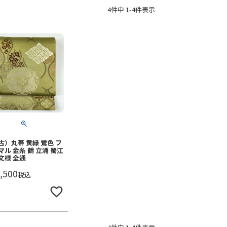
4
件中
1
-
4
件表示
古）丸帯 黄緑 鶯色 フ
マル 金糸 鶴 立涌 蜀江
文様 全通
,500
税込