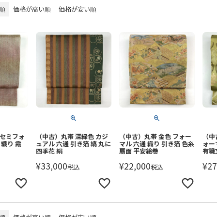
順
価格が高い順
価格が安い順
 セミフォ
（中古）丸帯 深緑色 カジ
（中古）丸帯 金色 フォー
（中
 織り 霞
ュアル 六通 引き箔 縞 丸に
マル 六通 織り 引き箔 色糸
ォー
四季花 絹
扇面 平安絵巻
有職
¥
33,000
¥
22,000
¥
27
税込
税込