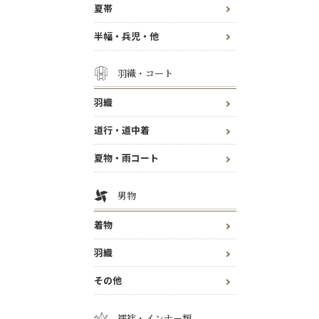
夏帯
半幅・兵児・他
羽織・コート
羽織
道行・道中着
夏物・雨コート
男物
着物
羽織
その他
襦袢・インナー類