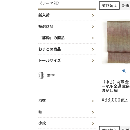
《テーマ別》
並び替え
新着
新入荷
特選商品
「都粋」の商品
おまとめ商品
トールサイズ
着物
（中古）丸帯 金
ーマル 全通 金糸
ぼかし 絹
¥
33,000
税込
浴衣
紬
小紋