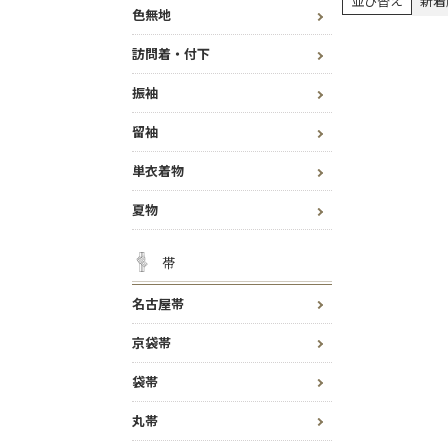
並び替え
新着
色無地
訪問着・付下
振袖
留袖
単衣着物
夏物
帯
名古屋帯
京袋帯
袋帯
丸帯