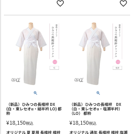
（新品）ひみつの長襦袢 DX
（新品）ひみつの長襦袢 DX
(白・東レセオα・絽半衿 LO) 都
（白・東レセオα・塩瀬半衿）
粋
（LO） 都粋
¥
18,150
¥
18,150
税込
税込
オリジナル 夏 夏用 長襦袢 襦袢
オリジナル 通年 長襦袢 襦袢 塩瀬