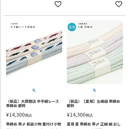
（新品）大原商店 中手綱レース
（新品）【夏用】五嶋紐 帯締め
帯締め 都粋
都粋
¥
14,300
¥
14,300
税込
税込
帯締め 帯〆 和装小物 着付け小物
夏用 夏 帯締め 帯〆 正絹 絹 おし