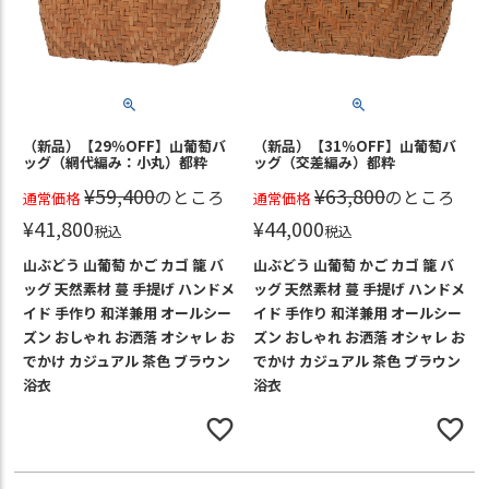
（新品）【29％OFF】山葡萄バ
（新品）【31％OFF】山葡萄バ
ッグ（網代編み：小丸）都粋
ッグ（交差編み）都粋
¥
59,400
¥
63,800
のところ
のところ
通常価格
通常価格
¥
41,800
¥
44,000
税込
税込
山ぶどう 山葡萄 かご カゴ 籠 バ
山ぶどう 山葡萄 かご カゴ 籠 バ
ッグ 天然素材 蔓 手提げ ハンドメ
ッグ 天然素材 蔓 手提げ ハンドメ
イド 手作り 和洋兼用 オールシー
イド 手作り 和洋兼用 オールシー
ズン おしゃれ お洒落 オシャレ お
ズン おしゃれ お洒落 オシャレ お
でかけ カジュアル 茶色 ブラウン
でかけ カジュアル 茶色 ブラウン
浴衣
浴衣