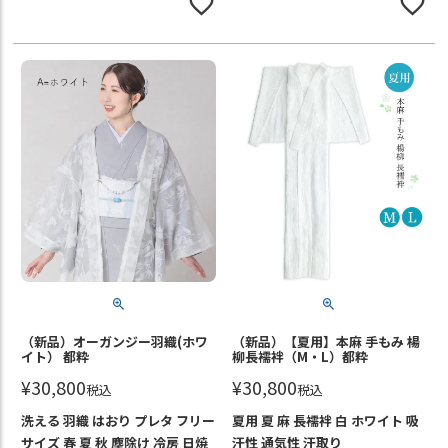
（新品）オーガンジー羽織(ホワ
（新品）【夏用】本麻 手もみ 楊
イト） 都粋
柳長襦袢（M・L）都粋
¥
30,800
¥
30,800
税込
税込
洗える 羽織 はおり プレタ フリー
夏用 夏 麻 長襦袢 白 ホワイト 吸
サイズ 春 夏 秋 塵除け 冷房 日焼
汗性 通気性 汗取り