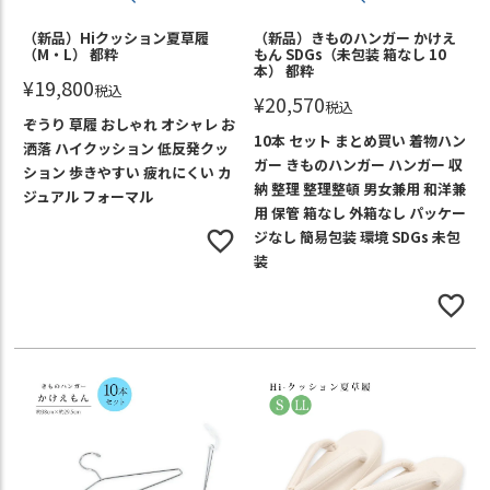
（新品）Hiクッション夏草履
（新品）きものハンガー かけえ
（M・L） 都粋
もん SDGs（未包装 箱なし 10
本） 都粋
¥
19,800
税込
¥
20,570
税込
ぞうり 草履 おしゃれ オシャレ お
10本 セット まとめ買い 着物ハン
洒落 ハイクッション 低反発クッ
ガー きものハンガー ハンガー 収
ション 歩きやすい 疲れにくい カ
納 整理 整理整頓 男女兼用 和洋兼
ジュアル フォーマル
用 保管 箱なし 外箱なし パッケー
ジなし 簡易包装 環境 SDGs 未包
装