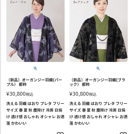
（新品）オーガンジー羽織(パー
（新品）オーガンジー羽織(ブラ
プル） 都粋
ック） 都粋
¥
30,800
¥
30,800
税込
税込
洗える 羽織 はおり プレタ フリー
洗える 羽織 はおり プレタ フリー
サイズ 春 夏 秋 塵除け 冷房 日焼
サイズ 春 夏 秋 塵除け 冷房 日焼
け 透け感 おしゃれ オシャレ お洒
け 透け感 おしゃれ オシャレ お洒
落 かわいい
落 かわいい