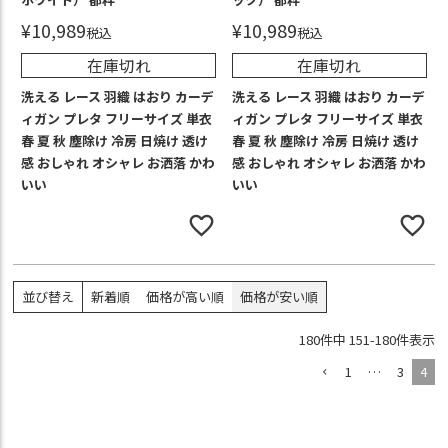
¥
10,989
¥
10,989
税込
税込
在庫切れ
在庫切れ
洗える レース 羽織 はおり カーデ
洗える レース 羽織 はおり カーデ
ィガン プレタ フリーサイズ 単衣
ィガン プレタ フリーサイズ 単衣
春 夏 秋 塵除け 冷房 日焼け 透け
春 夏 秋 塵除け 冷房 日焼け 透け
感 おしゃれ オシャレ お洒落 かわ
感 おしゃれ オシャレ お洒落 かわ
いい
いい
並び替え
新着順
価格が高い順
価格が安い順
180
件中
151
-
180
件表示
1
…
3
4