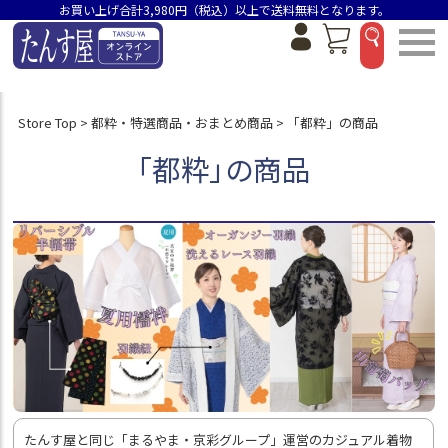
価格
お買い上げ合計3,980円（税込）以上で送料無料となります。
～
状態ランク（選べるのは1つです）
状態ランクS
状態ランクA
Store Top
都粋・特選商品・おまとめ商品
「都粋」の商品
状態ランクB
「都粋」の商品
状態ランクC
状態ランクD
身丈（選べるのは1つです）
身丈154.5cm未満
身丈155～159.5cm
身丈160～164.5cm
身丈165～169.5cm
身丈170cm以上
在庫なし商品
在庫なし商品を表示しない
たんす屋と同じ「まるやま・京彩グループ」運営のカジュアル着物