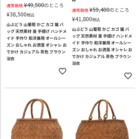
¥
49,500
のところ
通常価格
¥
59,400
のところ
通常価格
¥
38,500
税込
¥
41,800
税込
山ぶどう 山葡萄 かご カゴ 籠 バ
山ぶどう 山葡萄 かご カゴ 籠 バ
ッグ 天然素材 蔓 手提げ ハンドメ
ッグ 天然素材 蔓 手提げ ハンドメ
イド 手作り 和洋兼用 オールシー
イド 手作り 和洋兼用 オールシー
ズン おしゃれ お洒落 オシャレ お
ズン おしゃれ お洒落 オシャレ お
でかけ カジュアル 茶色 ブラウン
でかけ カジュアル 茶色 ブラウン
浴衣
浴衣