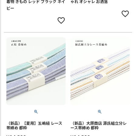
着物 きもの レッド ブラック ネイ
ゃれ オシャレ お洒落
ビー
（新品）【夏用】五嶋紐 レース
（新品）大原商店 源氏組立分レ
帯締め 都粋
ース帯締め 都粋