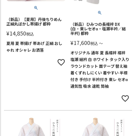
（新品）【夏用】丹後ちりめん
正絹丸ぼかし帯揚げ 都粋
（新品）ひみつの長襦袢 DX
(白・東レセオα・塩瀬半衿／絽
¥
14,850
半衿) 都粋
税込
¥
17,600
税込
〜
夏用 夏 帯揚げ 帯あげ 正絹 おし
ゃれ オシャレ お洒落
オリジナル 通年 夏 長襦袢 襦袢
塩瀬 絽衿 白 ホワイト タック入り
ラウンドカット 面テープ 替え袖
着くずれしにくい 着やすい 半襟
付き 手付け 半衿付き 東レ セオα
通気性 吸水 速乾 筒袖