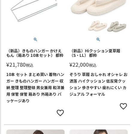
（新品）きものハンガー かけえ
（新品）Hiクッション夏草履
もん（箱あり 10本セット） 都粋
（S・LL） 都粋
¥
21,780
¥
22,000
税込
税込
10本 セット まとめ買い 着物ハン
ぞうり 草履 おしゃれ オシャレ お
ガー きものハンガー ハンガー 収
洒落 ハイクッション 低反発クッ
納 整理 整理整頓 男女兼用 和洋兼
ション 歩きやすい 疲れにくい カ
用 保管 保管 箱あり 外箱あり パ
ジュアル フォーマル
ッケージあり