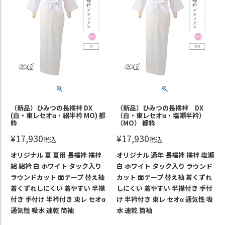
（新品）ひみつの長襦袢 DX
（新品）ひみつの長襦袢 DX
(白・東レセオα・絽半衿 MO) 都
（白・東レセオα・塩瀬半衿）
粋
（MO） 都粋
¥
17,930
¥
17,930
税込
税込
オリジナル 夏 夏用 長襦袢 襦袢
オリジナル 通年 長襦袢 襦袢 塩瀬
絽 絽衿 白 ホワイト タック入り
白 ホワイト タック入り ラウンド
ラウンドカット 面テープ 替え袖
カット 面テープ 替え袖 着くずれ
着くずれしにくい 着やすい 半襟
しにくい 着やすい 半襟付き 手付
付き 手付け 半衿付き 東レ セオα
け 半衿付き 東レ セオα 通気性 吸
通気性 吸水 速乾 筒袖
水 速乾 筒袖