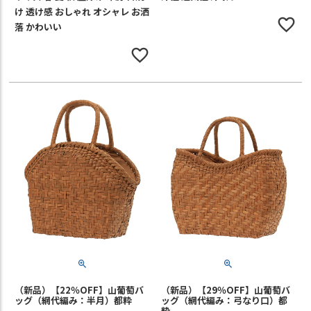
け 透け感 おしゃれ オシャレ お洒
落 かわいい
（新品）【22％OFF】山葡萄バ
（新品）【29％OFF】山葡萄バ
ッグ（網代編み：半月）都粋
ッグ（網代編み：弓なり口）都
粋