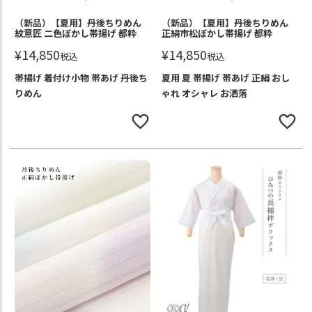
（新品）【夏用】丹後ちりめん
（新品）【夏用】丹後ちりめん
紋意匠 二色ぼかし帯揚げ 都粋
正絹市松ぼかし帯揚げ 都粋
¥
14,850
¥
14,850
税込
税込
帯揚げ 着付け小物 帯あげ 丹後ち
夏用 夏 帯揚げ 帯あげ 正絹 おし
りめん
ゃれ オシャレ お洒落