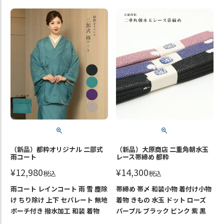
（新品）都粋オリジナル 二部式
（新品）大原商店 二重角朝水玉
雨コート
レース帯締め 都粋
¥
12,980
¥
14,300
税込
税込
雨コート レインコート 雨 雪 塵除
帯締め 帯〆 和装小物 着付け小物
け ちり除け 上下 セパレート 無地
着物 きもの 水玉 ドット ローズ
ポーチ付き 撥水加工 和装 着物
パープル ブラック ピンク 紫 黒