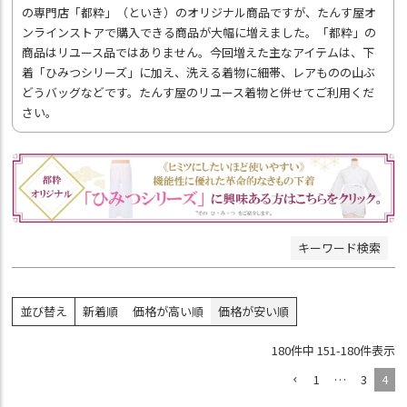
商品番号/JANコード
の専門店「都粋」（といき）のオリジナル商品ですが、たんす屋オ
ンラインストアで購入できる商品が大幅に増えました。「都粋」の
商品はリユース品ではありません。今回増えた主なアイテムは、下
着「ひみつシリーズ」に加え、洗える着物に細帯、レアものの山ぶ
並び順
どうバッグなどです。たんす屋のリユース着物と併せてご利用くだ
新着順
さい。
価格が安い順
価格が高い順
おすすめ順
検索
キーワード検索
並び替え
新着順
価格が高い順
価格が安い順
180
件中
151
-
180
件表示
1
…
3
4