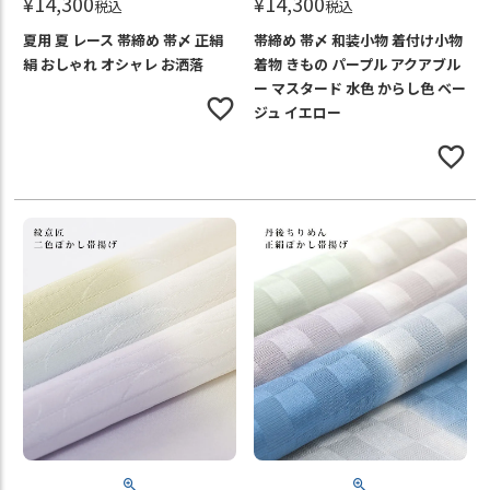
¥
14,300
¥
14,300
税込
税込
夏用 夏 レース 帯締め 帯〆 正絹
帯締め 帯〆 和装小物 着付け小物
絹 おしゃれ オシャレ お洒落
着物 きもの パープル アクアブル
ー マスタード 水色 からし色 ベー
ジュ イエロー