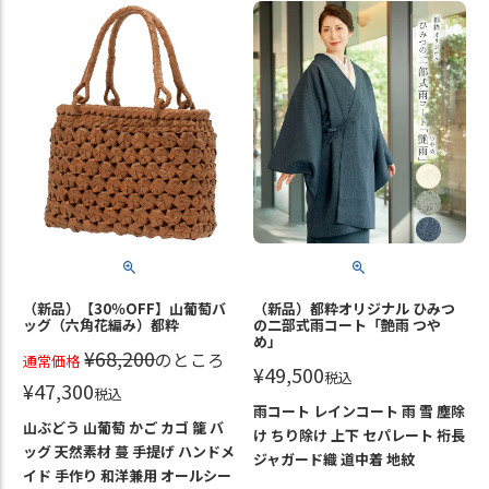
（新品）【30％OFF】山葡萄バ
（新品）都粋オリジナル ひみつ
ッグ（六角花編み）都粋
の二部式雨コート「艶雨 つや
め」
¥
68,200
のところ
通常価格
¥
49,500
税込
¥
47,300
税込
雨コート レインコート 雨 雪 塵除
山ぶどう 山葡萄 かご カゴ 籠 バ
け ちり除け 上下 セパレート 裄長
ッグ 天然素材 蔓 手提げ ハンドメ
ジャガード織 道中着 地紋
イド 手作り 和洋兼用 オールシー