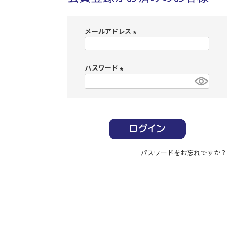
メールアドレス
(
必
パスワード
須
)
(
必
須
)
パスワードをお忘れですか？