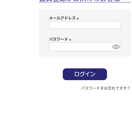
メールアドレス
(
必
パスワード
須
)
(
必
須
)
パスワードをお忘れですか？