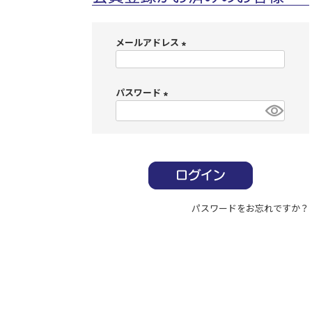
メールアドレス
(
必
パスワード
須
)
(
必
須
)
パスワードをお忘れですか？