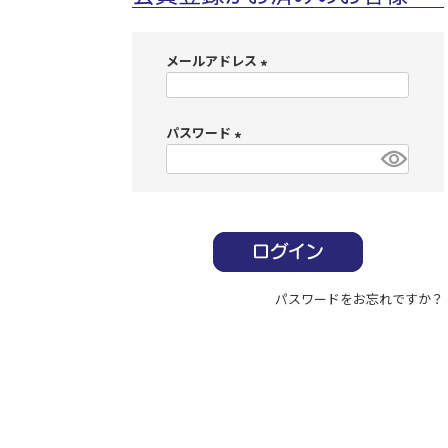
メールアドレス
(
必
パスワード
須
)
(
必
須
)
パスワードをお忘れですか？