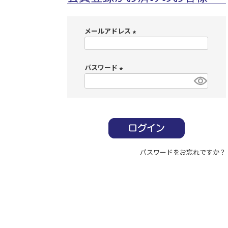
メールアドレス
(
必
パスワード
須
)
(
必
須
)
パスワードをお忘れですか？