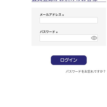
メールアドレス
(
必
パスワード
須
)
(
必
須
)
パスワードをお忘れですか？