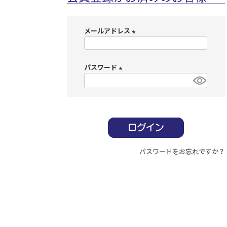
メールアドレス
(
必
パスワード
須
)
(
必
須
)
パスワードをお忘れですか？