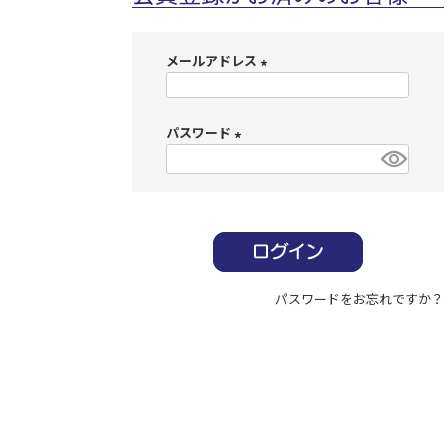
メールアドレス
(
必
パスワード
須
)
(
必
須
)
パスワードをお忘れですか？