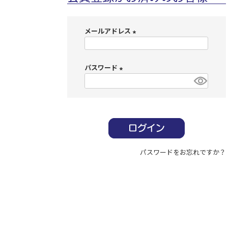
メールアドレス
(
必
パスワード
須
)
(
必
須
)
パスワードをお忘れですか？