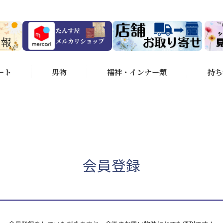
ート
男物
襦袢・インナー類
持ち
会員登録