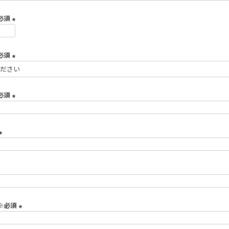
必
須
必須
)
(
必
必須
須
)
(
必
須
必須
)
(
必
須
)
(
必
須
)
※必須
(