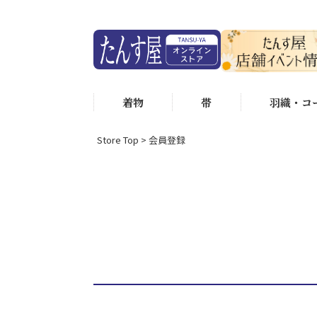
着物
帯
羽織・コ
Store Top
会員登録