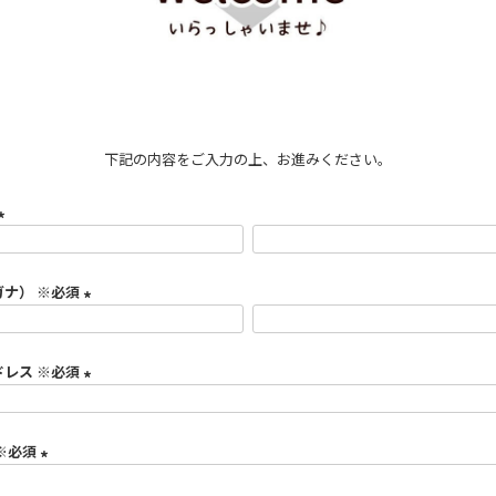
下記の内容をご入力の上、お進みください。
(
必
ガナ） ※必須
須
)
(
必
ドレス ※必須
須
)
(
必
※必須
須
)
(