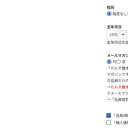
性別
指定なし
生年月日
生年月日を
メールマガ
可
否
「たんす屋
マガジンで
ガ会員だけ
→たんす屋オ
※メールマ
→「会員登
「会員規
「個人情