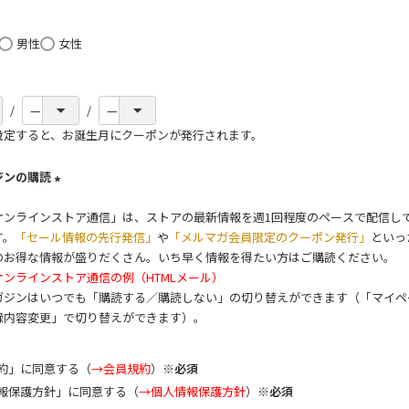
必
須
男性
女性
)
設定すると、お誕生月にクーポンが発行されます。
ジンの購読
(
オンラインストア通信」は、ストアの最新情報を週1回程度のペースで配信し
必
す。
「セール情報の先行発信」
や
「メルマガ会員限定のクーポン発行」
といっ
須
のお得な情報が盛りだくさん。いち早く情報を得たい方はご購読ください。
)
ンラインストア通信の例（HTMLメール）
ガジンはいつでも「購読する／購読しない」の切り替えができます（「マイペ
録内容変更」で切り替えができます）。
約」に同意する（
→会員規約
）
※必須
報保護方針」に同意する（
→個人情報保護方針
）
※必須