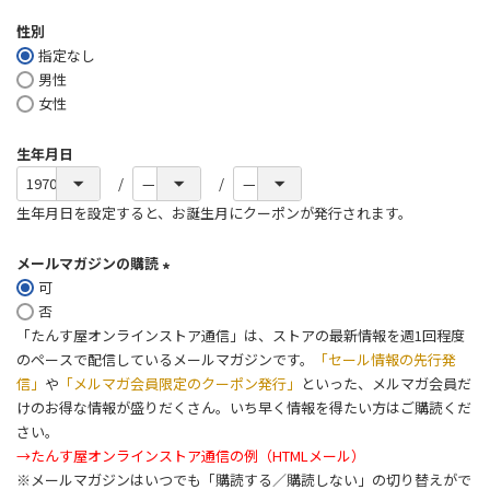
必
性別
須
指定なし
)
男性
女性
生年月日
生年月日を設定すると、お誕生月にクーポンが発行されます。
メールマガジンの購読
可
(
否
必
「たんす屋オンラインストア通信」は、ストアの最新情報を週1回程度
須
のペースで配信しているメールマガジンです。
「セール情報の先行発
)
信」
や
「メルマガ会員限定のクーポン発行」
といった、メルマガ会員だ
けのお得な情報が盛りだくさん。いち早く情報を得たい方はご購読くだ
さい。
→たんす屋オンラインストア通信の例（HTMLメール）
※メールマガジンはいつでも「購読する／購読しない」の切り替えがで