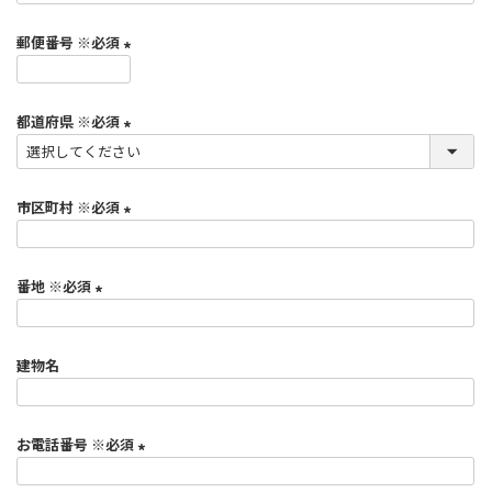
必
須
郵便番号 ※必須
)
(
必
都道府県 ※必須
須
)
(
必
須
市区町村 ※必須
)
(
必
番地 ※必須
須
)
(
必
建物名
須
)
お電話番号 ※必須
(