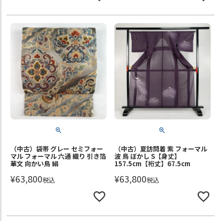
（中古）袋帯 グレー セミフォー
（中古）夏訪問着 紫 フォーマル
マル フォーマル 六通 織り 引き箔
波 鳥 ぼかし S【身丈】
華文 向かい鳥 絹
157.5cm【裄丈】67.5cm
¥
63,800
¥
63,800
税込
税込