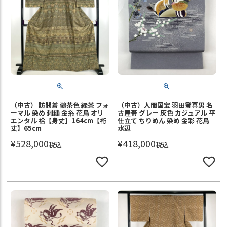
（中古） 訪問着 鶸茶色 緑茶 フォ
（中古）人間国宝 羽田登喜男 名
ーマル 染め 刺繍 金糸 花鳥 オリ
古屋帯 グレー 灰色 カジュアル 平
エンタル 袷【身丈】164cm【裄
仕立て ちりめん 染め 金彩 花鳥
丈】65cm
水辺
¥
528,000
¥
418,000
税込
税込