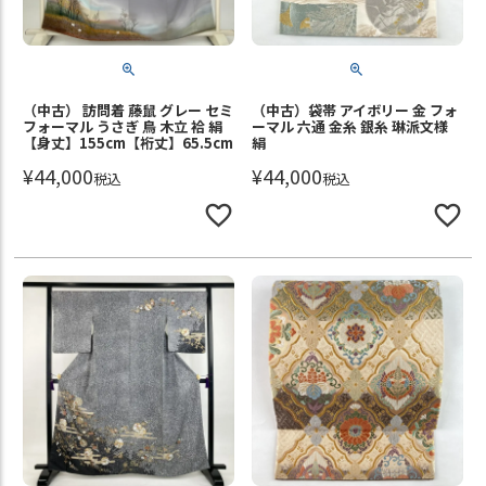
（中古） 訪問着 藤鼠 グレー セミ
（中古）袋帯 アイボリー 金 フォ
フォーマル うさぎ 鳥 木立 袷 絹
ーマル 六通 金糸 銀糸 琳派文様
【身丈】155cm【裄丈】65.5cm
絹
¥
44,000
¥
44,000
税込
税込