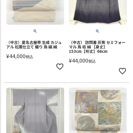
（中古）夏名古屋帯 生成 カジュ
（中古） 訪問着 灰紫 セミフォー
アル 松葉仕立て 織り 鳥 縞 絹
マル 鳥 袷 絹 【身丈】
153cm【裄丈】66cm
¥
44,000
税込
¥
44,000
税込