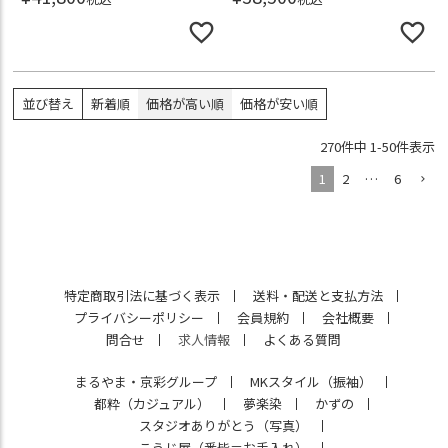
並び替え
新着順
価格が高い順
価格が安い順
270
件中
1
-
50
件表示
1
2
…
6
特定商取引法に基づく表示
送料・配送と支払方法
プライバシーポリシー
会員規約
会社概要
問合せ
求人情報
よくある質問
まるやま・京彩グループ
MKスタイル（振袖）
都粋（カジュアル）
夢楽染
かずの
スタジオありがとう（写真）
こうじ屋（悉皆＝お手入れ）