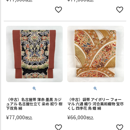
（中古）名古屋帯 薄赤 墨黒 カジ
（中古）袋帯 アイボリー フォー
ュアル 名古屋仕立て 染め 絞り 樹
マル 六通 織り 河合美術織物 宝尽
下双鳥 絹
くし 四季花 鳥 蝶 絹
¥
77,000
¥
66,000
税込
税込