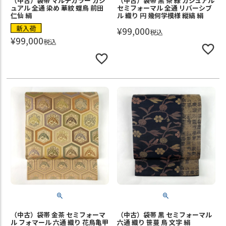
（中古）袋帯 マルチカラー カジ
（中古）袋帯 黒 茶 緑 カジュアル
ュアル 全通 染め 華紋 蝶鳥 前田
セミフォーマル 全通 リバーシブ
仁仙 絹
ル 織り 円 幾何学模様 縦縞 絹
新入荷
¥
99,000
税込
¥
99,000
税込
（中古）袋帯 金茶 セミフォーマ
（中古）袋帯 黒 セミフォーマル
ル フォマール 六通 織り 花鳥亀甲
六通 織り 笹蔓 鳥 文字 絹