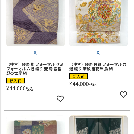
（中古）袋帯 紫 フォーマル セミ
（中古）袋帯 白銀 フォーマル 六
フォーマル 六通 織り 菱 鳥 霧島
通 織り 華紋 唐花草 鳥 絹
忍の世界 絹
新入荷
新入荷
¥
44,000
税込
¥
44,000
税込