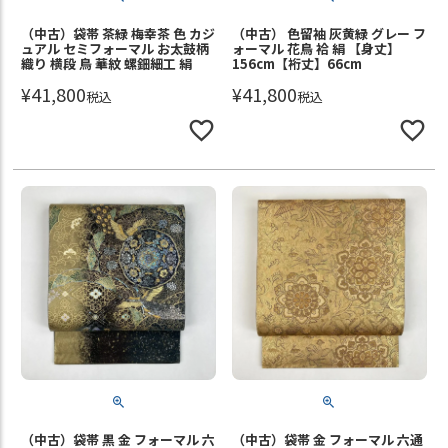
（中古）袋帯 茶緑 梅幸茶 色 カジ
（中古） 色留袖 灰黄緑 グレー フ
ュアル セミフォーマル お太鼓柄
ォーマル 花鳥 袷 絹 【身丈】
織り 横段 鳥 華紋 螺鈿細工 絹
156cm【裄丈】66cm
¥
41,800
¥
41,800
税込
税込
（中古）袋帯 黒 金 フォーマル 六
（中古）袋帯 金 フォーマル 六通