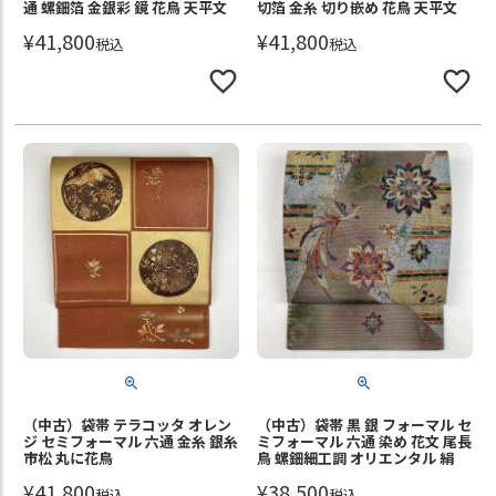
通 螺鈿箔 金銀彩 鏡 花鳥 天平文
切箔 金糸 切り嵌め 花鳥 天平文
¥
41,800
¥
41,800
税込
税込
（中古）袋帯 テラコッタ オレン
（中古）袋帯 黒 銀 フォーマル セ
ジ セミフォーマル 六通 金糸 銀糸
ミフォーマル 六通 染め 花文 尾長
市松 丸に花鳥
鳥 螺鈿細工調 オリエンタル 絹
¥
41,800
¥
38,500
税込
税込