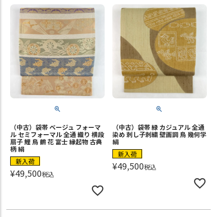
（中古）袋帯 ベージュ フォーマ
（中古）袋帯 緑 カジュアル 全通
ル セミフォーマル 全通 織り 横段
染め 刺し子刺繍 壁画調 鳥 幾何学
扇子 鯉 鳥 鶴 花 富士 縁起物 古典
絹
柄 絹
新入荷
新入荷
¥
49,500
税込
¥
49,500
税込