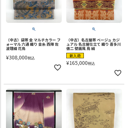
（中古）袋帯 金 マルチカラー フ
（中古）名古屋帯 ベージュ カジ
ォーマル 六通 織り 金糸 西陣 佐
ュアル 名古屋仕立て 織り 喜多川
波理綴 花鳥
俵二 壁画風 鳥 絹
新入荷
¥
308,000
税込
¥
165,000
税込