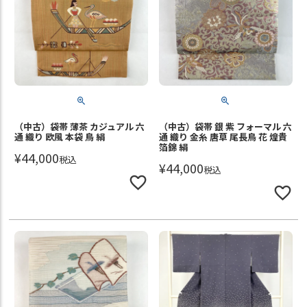
（中古）袋帯 薄茶 カジュアル 六
（中古）袋帯 銀 紫 フォーマル 六
通 織り 欧風 本袋 鳥 絹
通 織り 金糸 唐草 尾長鳥 花 煌貴
箔錦 絹
¥
44,000
税込
¥
44,000
税込