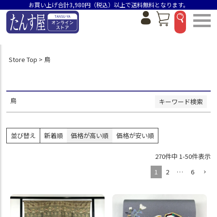
お買い上げ合計3,980円（税込）以上で送料無料となります。
並び順
新着順
価格が安い順
価格が高い順
おすすめ順
Store Top
鳥
検索
鳥
キーワード検索
並び替え
新着順
価格が高い順
価格が安い順
270
件中
1
-
50
件表示
1
2
…
6