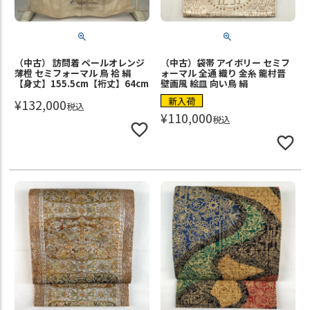
（中古） 訪問着 ペールオレンジ
（中古）袋帯 アイボリー セミフ
薄橙 セミフォーマル 鳥 袷 絹
ォーマル 全通 織り 金糸 龍村晋
【身丈】155.5cm【裄丈】64cm
壁画風 絵皿 向い鳥 絹
新入荷
¥
132,000
税込
¥
110,000
税込