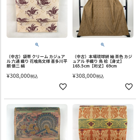
（中古）袋帯 クリーム カジュア
（中古）本場琉球絣 紬 茶色 カジ
ル 六通 織り 花喰鳥文様 喜多川平
ュアル 手織り 鳥 袷【身丈】
朗 俵二 絹
165.5cm【裄丈】69cm
¥
308,000
¥
308,000
税込
税込