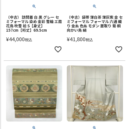
（中古） 訪問着 白 黒 グレー セ
（中古）袋帯 薄白茶 薄灰紫 金 セ
ミフォーマル 染め 金彩 雪輪 エ霞
ミフォーマル フォーマル 六通 織
花鳥 吹雪 袷 S【身丈】
り 金糸 色糸 モダン 菱取り 菊 桐
157cm【裄丈】69.5cm
向かい鳥 絹
¥
44,000
¥
41,800
税込
税込