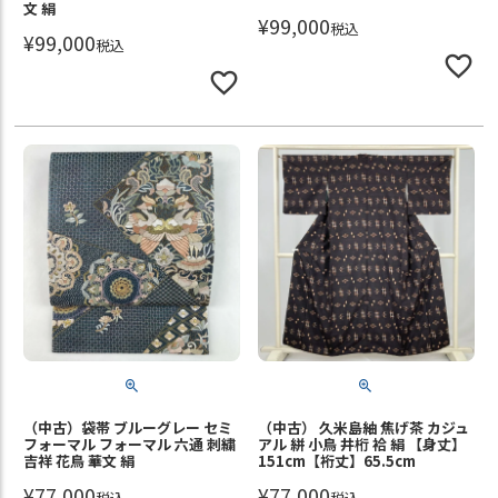
文 絹
¥
99,000
税込
¥
99,000
税込
（中古）袋帯 ブルーグレー セミ
（中古） 久米島紬 焦げ茶 カジュ
フォーマル フォーマル 六通 刺繍
アル 絣 小鳥 井桁 袷 絹 【身丈】
吉祥 花鳥 華文 絹
151cm【裄丈】65.5cm
¥
77,000
¥
77,000
税込
税込