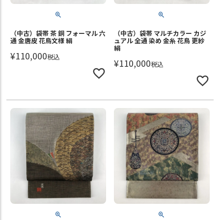
（中古）袋帯 茶 銅 フォーマル 六
（中古）袋帯 マルチカラー カジ
通 金唐皮 花鳥文様 絹
ュアル 全通 染め 金糸 花鳥 更紗
絹
¥
110,000
税込
¥
110,000
税込