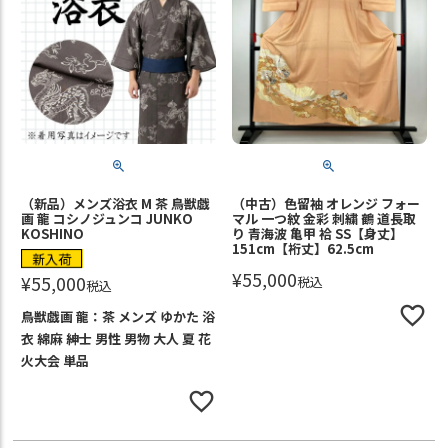
（新品）メンズ浴衣 M 茶 鳥獣戯
（中古）色留袖 オレンジ フォー
画 龍 コシノジュンコ JUNKO
マル 一つ紋 金彩 刺繍 鶴 道長取
KOSHINO
り 青海波 亀甲 袷 SS【身丈】
151cm【裄丈】62.5cm
新入荷
¥
55,000
¥
55,000
税込
税込
鳥獣戯画 龍：茶 メンズ ゆかた 浴
衣 綿麻 紳士 男性 男物 大人 夏 花
火大会 単品