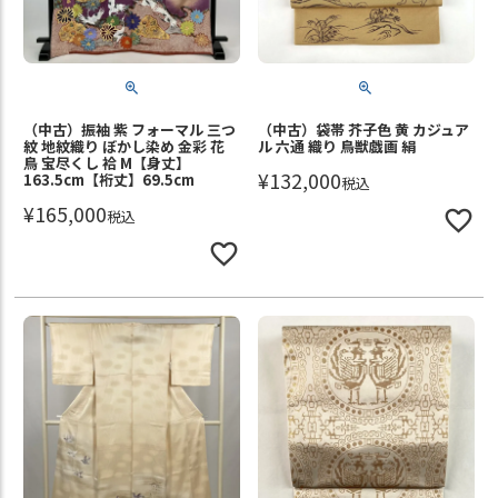
（中古）振袖 紫 フォーマル 三つ
（中古）袋帯 芥子色 黄 カジュア
紋 地紋織り ぼかし染め 金彩 花
ル 六通 織り 鳥獣戯画 絹
鳥 宝尽くし 袷 M【身丈】
¥
132,000
163.5cm【裄丈】69.5cm
税込
¥
165,000
税込