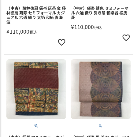
（中古）藤林徳扇 袋帯 灰茶 金 藤
（中古）袋帯 銀色 セミフォーマ
林徳扇 苑寿 セミフォーマル カジ
ル 六通 織り 引き箔 和楽器 松皮
ュアル 六通 織り 太箔 和紙 青海
菱
波
¥
110,000
税込
¥
110,000
税込