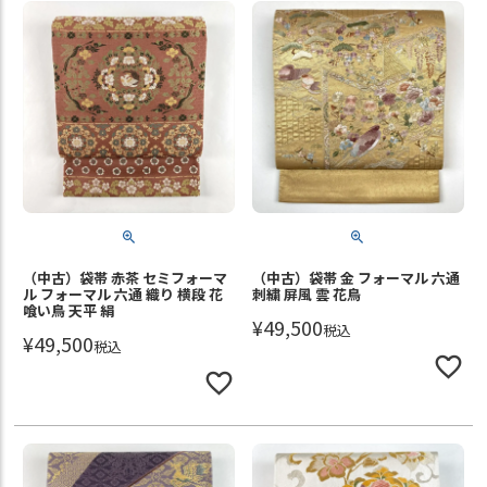
（中古）袋帯 赤茶 セミフォーマ
（中古）袋帯 金 フォーマル 六通
ル フォーマル 六通 織り 横段 花
刺繍 屏風 雲 花鳥
喰い鳥 天平 絹
¥
49,500
税込
¥
49,500
税込