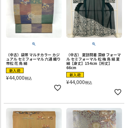
（中古）袋帯 マルチカラー カジ
（中古） 夏訪問着 深緑 フォーマ
ュアル セミフォーマル 六通 織り
ル セミフォーマル 松 梅 鳥 絽 夏
市松 花 鳥 絹
絹【身丈】154cm【裄丈】
66cm
新入荷
新入荷
¥
44,000
税込
¥
44,000
税込