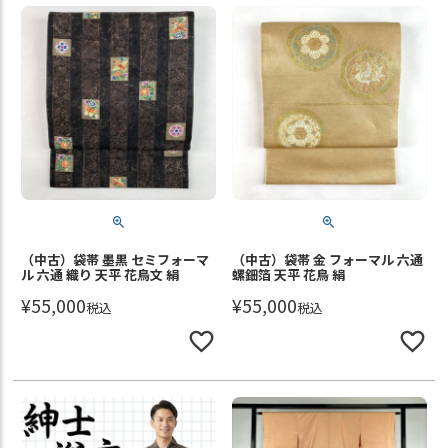
（中古）袋帯 墨黒 セミフォーマ
（中古）袋帯 金 フォーマル 六通
ル 六通 織り 天平 花鳥文 絹
螺鈿箔 天平 花鳥 絹
¥
55,000
¥
55,000
税込
税込