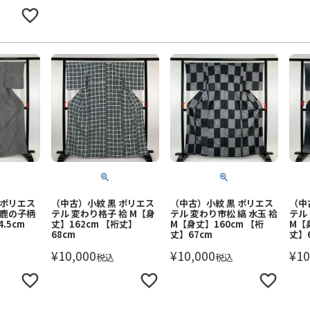
 ポリエス
（中古）小紋 黒 ポリエス
（中古）小紋 黒 ポリエス
（中
 鹿の子柄
テル 変わり格子 袷 M【身
テル 変わり市松 縞 水玉 袷
テル
.5cm
丈】162cm 【裄丈】
M【身丈】160cm 【裄
M【
68cm
丈】67cm
丈】6
¥
10,000
¥
10,000
¥
10
税込
税込