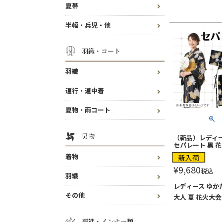
夏帯
半幅・兵児・他
羽織・コート
羽織
道行・道中着
夏物・雨コート
男物
（新品）レディ
セパレート 黒 花
着物
新入荷
¥
9,680
税込
羽織
レディース ゆかた
その他
大人 夏 花火大会
襦袢・インナー類