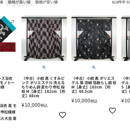
順
価格が高い順
価格が安い順
618
件中
5
ース浴衣
（中古）小紋 黒 くすみピ
（中古）小紋 黒 ポリエス
（中
 モノトー
ンク ポリエステル 洗える
テル 菊 流線 箔散らし調 袷
テル
模様
ちりめん調 変わり市松 桜
M【身丈】163cm 【裄
S【
袷 M【身丈】162cm 【裄
丈】68.5cm
丈】
丈】68cm
¥
10,000
¥
10
税込
¥
10,000
税込
浴衣 黒 モ
 市松模様
花火大会 夏