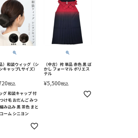
品）和装ウィッグ（シ
（中古）袴 単品 赤色 黒 ぼ
ンキャップLサイズ）
かし フォーマル ポリエス
テル
720
¥
5,500
税込
税込
ッグ 和装キャップ 付
 つけ毛 おだんご みつ
 編み込み 黒 茶色 まと
 コーム シニヨン