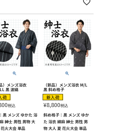
品）メンズ浴衣
（新品）メンズ浴衣 M/L
/LL 黒 波縞
黒 斜め格子
入荷
新入荷
800
¥
8,800
税込
税込
：黒 メンズ ゆかた 浴
斜め格子：黒 メンズ ゆか
麻 紳士 男性 男物 大
た 浴衣 綿麻 紳士 男性 男
夏 花火大会 単品
物 大人 夏 花火大会 単品