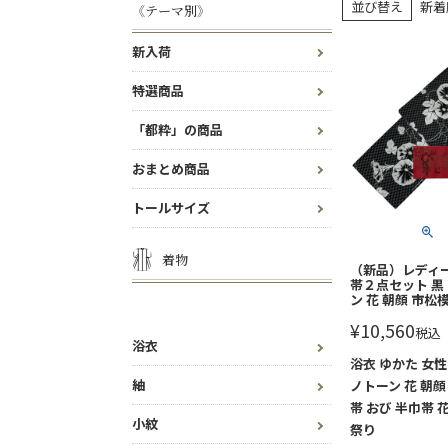
並び替え
新着
《テーマ別》
新入荷
特選商品
「都粋」の商品
おまとめ商品
トールサイズ
着物
（新品）レディ
帯２点セット 黒
ン 花 朝顔 市松
¥
10,560
税込
浴衣
浴衣 ゆかた 女性
紬
ノトーン 花 朝顔
帯 おび 半巾帯 
小紋
祭り