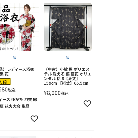
品）レディース浴衣
（中古）小紋 黒 ポリエス
黒 花
テル 洗える 縞 蔓花 オリエ
ンタル 袷 S【身丈】
入荷
159cm 【裄丈】65.5cm
580
税込
¥
8,000
税込
ィース ゆかた 浴衣 綿
 夏 花火大会 単品