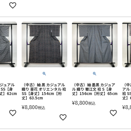
カジュアル
（中古）紬 黒 カジュアル
（中古）紬 墨黒 カジュア
（中
 SS【身
織り 蔓花 オリエンタル 袷
ル 織り 蜀江文 袷 S【身
アル
丈】62cm
SS【身丈】154cm【裄
丈】156cm【裄丈】65cm
袷 
丈】63.5cm
丈】6
¥
8,800
税込
¥
8,800
¥
8,
税込