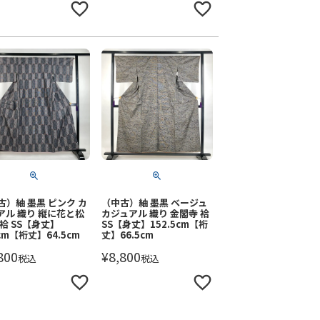
古）紬 墨黒 ピンク カ
（中古）紬 墨黒 ベージュ
アル 織り 縦に花と松
カジュアル 織り 金閣寺 袷
 袷 SS【身丈】
SS【身丈】152.5cm【裄
cm【裄丈】64.5cm
丈】66.5cm
800
¥
8,800
税込
税込