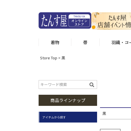
価格
状態ランク
着物
帯
羽織・コ
状態ラ
状態ラ
Store Top
黒
身丈（選べ
身丈15
身丈160
商品ラインナップ
黒
アイテムから探す