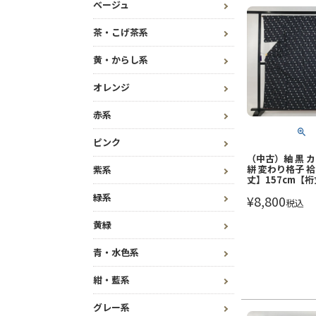
ベージュ
茶・こげ茶系
黄・からし系
オレンジ
赤系
ピンク
（中古）紬 黒 
絣 変わり格子 袷
紫系
丈】157cm【裄
緑系
¥
8,800
税込
黄緑
青・水色系
紺・藍系
グレー系