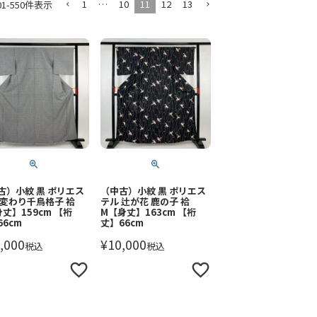
1
…
10
11
12
13
01
-
550
件表示
古）小紋 黒 ポリエス
（中古）小紋 黒 ポリエス
 変わり千鳥格子 袷
テル 辻が花 鹿の子 袷
身丈】159cm 【裄
M【身丈】163cm 【裄
66cm
丈】66cm
,000
¥
10,000
税込
税込