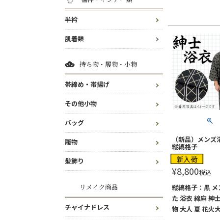
半衿
肌着類
持ち物・履物・小物
帯締め・帯揚げ
その他小物
バッグ
（新品）メンズ浴
履物
縦縞格子
新入荷
髪飾り
¥
8,800
税込
リメイク商品
縦縞格子：黒 メ
た 浴衣 綿麻 紳士
チャイナドレス
物 大人 夏 花火