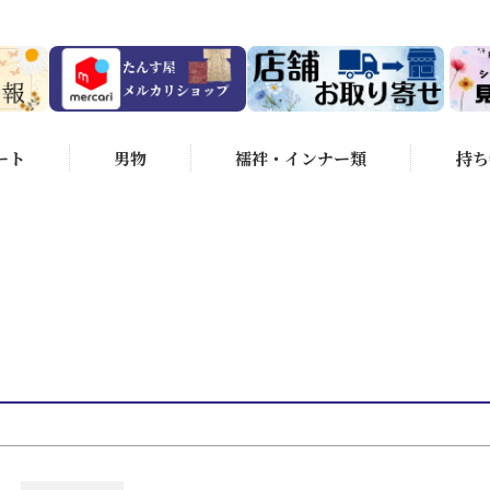
在庫なし商品
商品番号/JANコ
～
並び順
（選べるのは1つです）
ート
男物
襦袢・インナー類
持ち
新着順
価格
ンクS
状態ランクA
状態ランクB
ンクC
状態ランクD
るのは1つです）
4.5cm未満
身丈155～159.5cm
～164.5cm
身丈165～169.5cm
身丈170cm以上
検索