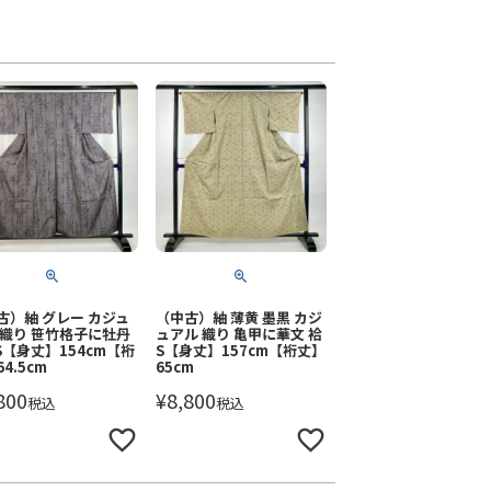
古）紬 グレー カジュ
（中古）紬 薄黄 墨黒 カジ
 織り 笹竹格子に牡丹
ュアル 織り 亀甲に華文 袷
SS【身丈】154cm【裄
S【身丈】157cm【裄丈】
4.5cm
65cm
800
¥
8,800
税込
税込