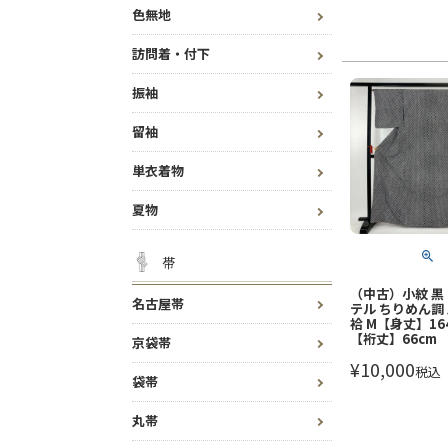
色無地
訪問着・付下
振袖
留袖
単衣着物
夏物
帯
（中古）小紋 黒
名古屋帯
テル ちりめん調
袷 M【身丈】164
【裄丈】66cm
京袋帯
¥
10,000
税込
袋帯
丸帯