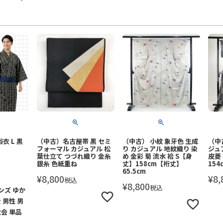
衣 L 黒
（中古）名古屋帯 黒 セミ
（中古） 小紋 象牙色 生成
（中
フォーマル カジュアル 松
り カジュアル 地紋織り 染
ジュ
葉仕立て つづれ織り 金糸
め 金彩 菊 流水 袷 S【身
皮菱
銀糸 色紙重ね
丈】158cm【裄丈】
154
65.5cm
¥
8,800
¥
8,
税込
¥
8,800
税込
ンズ ゆか
 男性 男
大会 単品