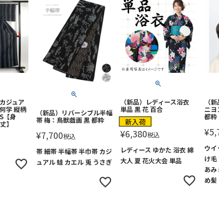
 カジュア
（新品）レディース浴衣
（新
何学 縦柄
単品 黒 花 百合
ニヨ
（新品）リバーシブル半幅
 S【身
都粋
帯 梅：鳥獣戯画 黒 都粋
新入荷
裄丈】
¥
5,
¥
6,380
¥
7,700
税込
税込
ウイ
レディース ゆかた 浴衣 綿
帯 細帯 半幅帯 半巾帯 カジ
け毛
大人 夏 花火大会 単品
ュアル 蛙 カエル 兎 うさぎ
あみ
め髪