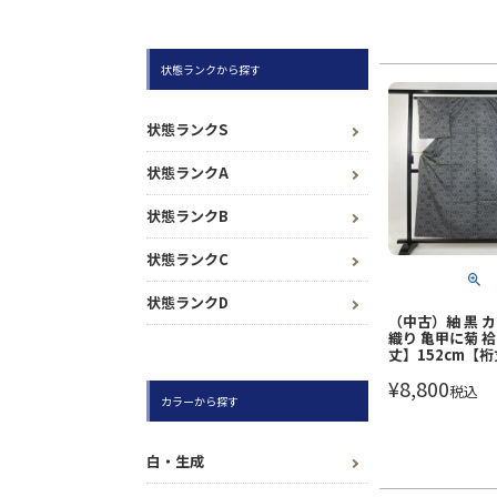
状態ランクから探す
状態ランクS
状態ランクA
状態ランクB
状態ランクC
状態ランクD
（中古）紬 黒 
織り 亀甲に菊 袷
丈】152cm【裄
¥
8,800
税込
カラーから探す
白・生成