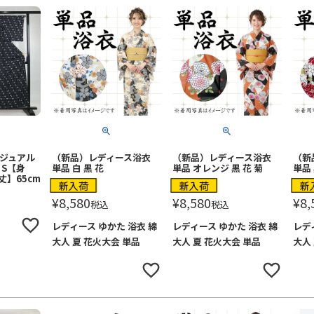
カジュアル
（新品）レディース浴衣
（新品）レディース浴衣
（新
 S【身
単品 白 黒 花
単品 オレンジ 黒 花 菊
単品 
丈】65cm
新入荷
新入荷
新
¥
8,580
¥
8,580
¥
8,
税込
税込
レディース ゆかた 浴衣 綿
レディース ゆかた 浴衣 綿
レデ
大人 夏 花火大会 単品
大人 夏 花火大会 単品
大人