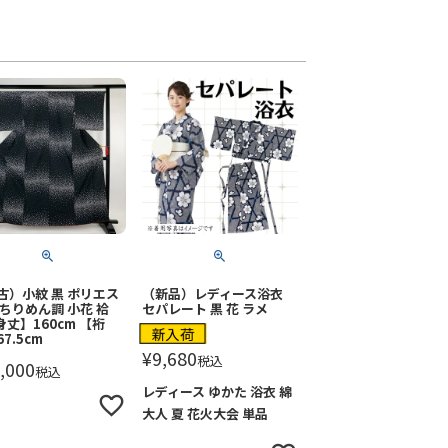
古）小紋 黒 ポリエス
（新品）レディース浴衣
 ちりめん調 小花 袷
セパレート 黒 花 ラメ
身丈】160cm 【裄
新入荷
7.5cm
¥
9,680
税込
,000
税込
レディース ゆかた 浴衣 綿
大人 夏 花火大会 単品