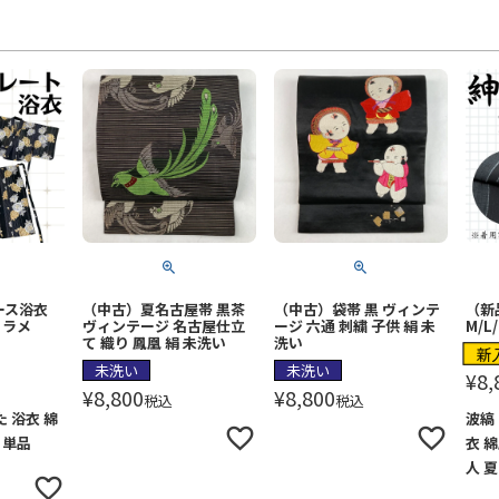
ース浴衣
（中古）夏名古屋帯 黒茶
（中古）袋帯 黒 ヴィンテ
（新
 ラメ
ヴィンテージ 名古屋仕立
ージ 六通 刺繍 子供 絹 未
M/L
て 織り 鳳凰 絹 未洗い
洗い
新
未洗い
未洗い
¥
8,
¥
8,800
¥
8,800
税込
税込
 浴衣 綿
波縞
 単品
衣 綿
人 