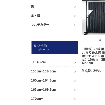
黒
金・銀
マルチカラー
身丈から探す
（中古）小紋 黒
（レディース）
ル ちりめん調 幾
ポリエステル 袷
丈】156cm 【
~154.5cm
62.5cm
¥
8,000
税込
155cm~159.5cm
160cm~164.5cm
165cm~169.5cm
170cm~