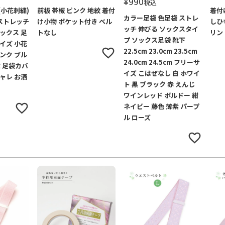
¥
990
税込
(小花刺繍)
前板 帯板 ピンク 地紋 着付
着付
カラー足袋 色足袋 ストレ
 ストレッチ
け小物 ポケット付き ベル
しひも
ッチ 伸びる ソックスタイ
ックス 足
トなし
リン
プ ソックス足袋 靴下
イズ 小花
22.5cm 23.0cm 23.5cm
ンク ブル
24.0cm 24.5cm フリーサ
紫 足袋カバ
イズ こはぜなし 白 ホワイ
ャレ お洒
ト 黒 ブラック 赤 えんじ
ワインレッド ボルドー 紺
ネイビー 藤色 薄紫 パープ
ル ローズ