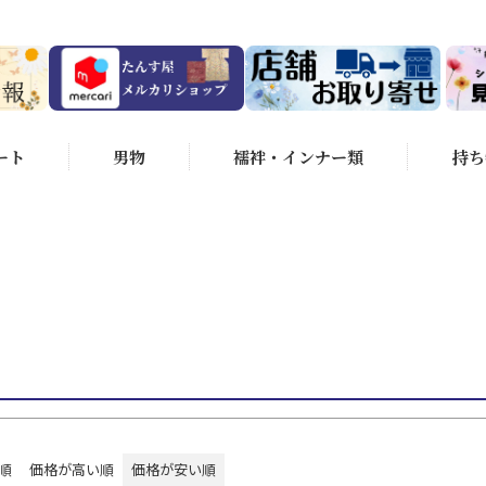
商品番号/JANコ
～
並び順
（選べるのは1つです）
新着順
価格
ンクS
状態ランクA
状態ランクB
ート
男物
襦袢・インナー類
持ち
ンクC
状態ランクD
るのは1つです）
4.5cm未満
身丈155～159.5cm
～164.5cm
身丈165～169.5cm
身丈170cm以上
検索
順
価格が高い順
価格が安い順