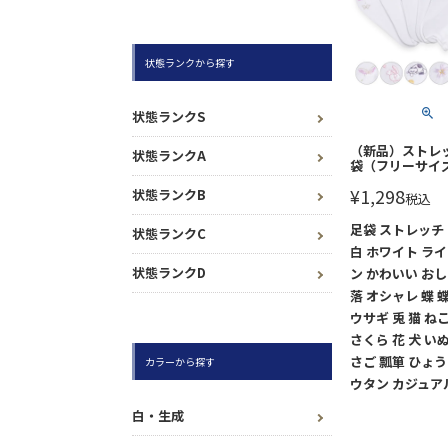
状態ランクから探す
状態ランクS
（新品）ストレ
状態ランクA
袋（フリーサイ
¥
1,298
状態ランクB
税込
足袋 ストレッチ
状態ランクC
白 ホワイト ラ
状態ランクD
ン かわいい おし
落 オシャレ 蝶 
ウサギ 兎 猫 ねこ
さくら 花 犬 いぬ
さご 瓢箪 ひょう
カラーから探す
ウタン カジュア
白・生成