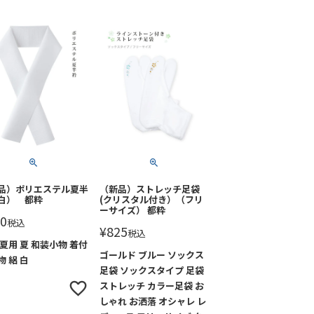
品）ポリエステル夏半
（新品）ストレッチ足袋
白） 都粋
(クリスタル付き）（フリ
ーサイズ） 都粋
0
税込
¥
825
税込
 夏用 夏 和装小物 着付
ゴールド ブルー ソックス
物 絽 白
足袋 ソックスタイプ 足袋
ストレッチ カラー足袋 お
しゃれ お洒落 オシャレ レ