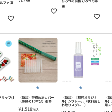
24.5cm
ひみつの前板 ひみつの帯
ルファ 夏
板
リップ(3
（新品）帯締め房カバー
（新品）【都粋オリジナ
（新
（帯締め10本分）都粋
ル】シワトール（衣料用し
ル】
わ取りスプレー）
用ス
¥
1,518
税込