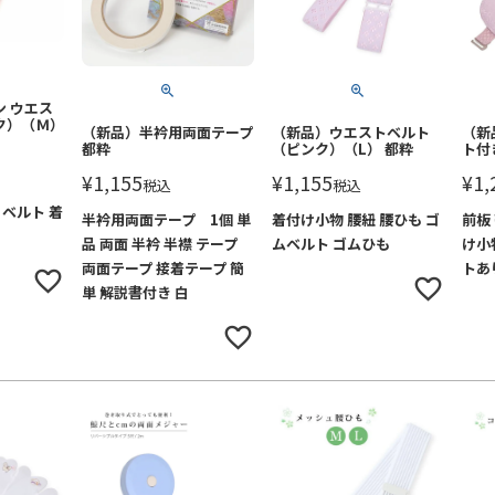
 ウエス
ク）（Ｍ）
（新品）半衿用両面テープ
（新品）ウエストベルト
（新
都粋
（ピンク）（L） 都粋
ト付
¥
1,155
¥
1,155
¥
1,
税込
税込
 ベルト 着
半衿用両面テープ 1個 単
着付け小物 腰紐 腰ひも ゴ
前板
品 両面 半衿 半襟 テープ
ムベルト ゴムひも
け小
両面テープ 接着テープ 簡
トあ
単 解説書付き 白