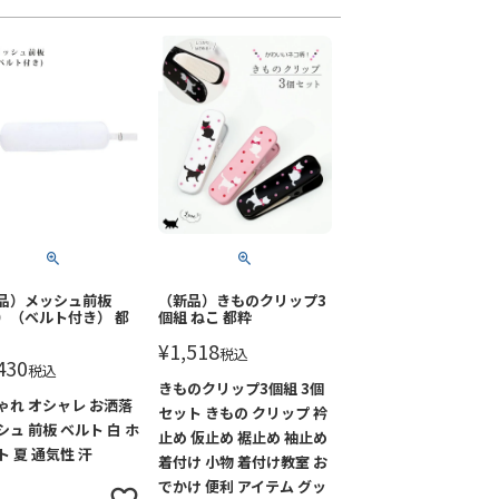
品）メッシュ前板
（新品）きものクリップ3
）（ベルト付き） 都
個組 ねこ 都粋
¥
1,518
税込
430
税込
きものクリップ3個組 3個
ゃれ オシャレ お洒落
セット きもの クリップ 衿
シュ 前板 ベルト 白 ホ
止め 仮止め 裾止め 袖止め
ト 夏 通気性 汗
着付け 小物 着付け教室 お
でかけ 便利 アイテム グッ