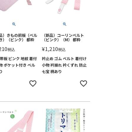
品）きもの前板（ベル
（新品）コーリンベルト
き）（ピンク） 都粋
（ピンク）（M） 都粋
210
¥
1,210
税込
税込
 帯板 ピンク 地紋 着付
衿止め ゴム ベルト 着付け
物 ポケット付き ベル
小物 衿崩れ 衿くずれ 防止
り
七宝 柄あり