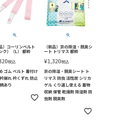
品）コーリンベルト
（新品）京の除湿・脱臭シ
ンク）（L） 都粋
ート トリマス 都粋
320
¥
1,320
税込
税込
め ゴム ベルト 着付け
京の除湿・脱臭シート ト
 衿崩れ 衿くずれ 防止
リマス 防虫 活性炭 シリカ
 柄あり
ゲル くり返し使える 着物
収納 保管 乾燥剤 除湿剤 防
虫剤 脱臭剤