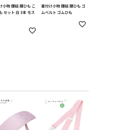
け小物 腰紐 腰ひも こ
着付け小物 腰紐 腰ひも ゴ
 セット 白 3本 モス
ムベルト ゴムひも