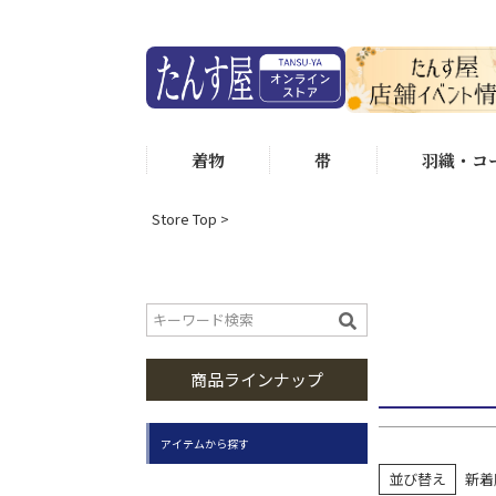
価格
状態ランク
状態ラ
着物
帯
羽織・コ
状態ラ
身丈（選べ
Store Top
身丈15
身丈160
商品ラインナップ
アイテムから探す
並び替え
新着