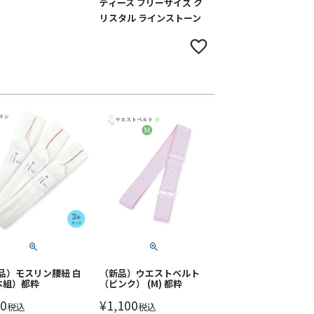
ディース フリーサイズ ク
リスタル ラインストーン
品）モスリン腰紐 白
（新品）ウエストベルト
本組）都粋
（ピンク） (M) 都粋
0
¥
1,100
税込
税込