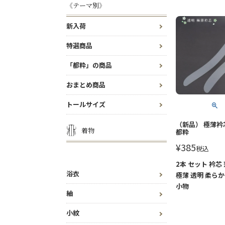
《テーマ別》
新入荷
特選商品
「都粋」の商品
おまとめ商品
トールサイズ
（新品） 極薄衿
着物
都粋
¥
385
税込
2本 セット 衿芯
浴衣
極薄 透明 柔らか
小物
紬
小紋