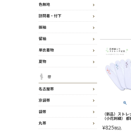
色無地
訪問着・付下
振袖
留袖
単衣着物
夏物
帯
名古屋帯
京袋帯
袋帯
（新品）ストレ
（小花刺繍） 都
丸帯
¥
825
税込