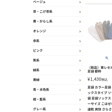
ベージュ
茶・こげ茶系
黄・からし系
オレンジ
赤系
ピンク
紫系
（新品）東レセ
緑系
足袋 都粋
¥
1,430
税込
黄緑
足袋 カラー足袋 
青・水色系
ックスタイプ ソ
袋 足袋ソックス 
紺・藍系
ーサイズ こはぜ
グレー系
速乾 爽快 さらさ