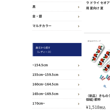
ラ ドライ セオア
黒
用 夏向け 夏
金・銀
マルチカラー
身丈から探す
（レディース）
~154.5cm
155cm~159.5cm
160cm~164.5cm
165cm~169.5cm
（新品）きものク
個組) 都粋
170cm~
¥
1,518
税込