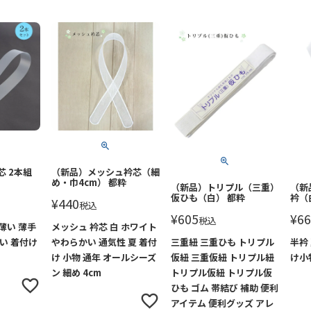
芯 2本組
（新品）メッシュ衿芯（細
め・巾4cm） 都粋
（新品）トリプル（三重）
（新
仮ひも（白） 都粋
衿（
¥
440
税込
¥
605
¥
66
税込
 薄い 薄手
メッシュ 衿芯 白 ホワイト
い 着付け
やわらかい 通気性 夏 着付
三重紐 三重ひも トリプル
半衿
け 小物 通年 オールシーズ
仮紐 三重仮紐 トリプル紐
け小
ン 細め 4cm
トリプル仮紐 トリプル仮
ひも ゴム 帯結び 補助 便利
アイテム 便利グッズ アレ