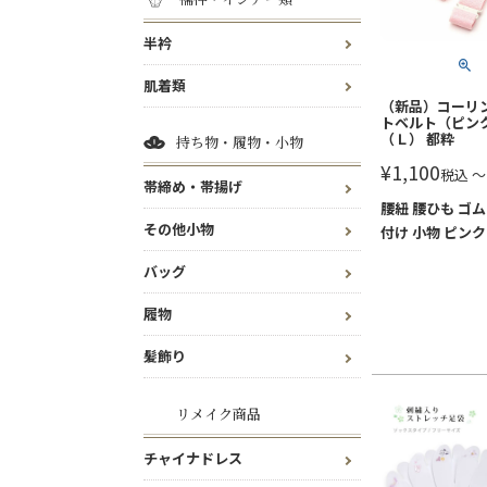
半衿
肌着類
（新品）コーリン
トベルト（ピン
（Ｌ） 都粋
持ち物・履物・小物
¥
1,100
税込
〜
帯締め・帯揚げ
腰紐 腰ひも ゴム
その他小物
付け 小物 ピンク
バッグ
履物
髪飾り
リメイク商品
チャイナドレス