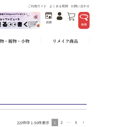
ご利用ガイド
よくある質問
お問い合わせ
ード
店舗
検索
が安い順
価格が高い順
おすすめ順
物・履物・小物
リメイク商品
1
2
…
5
223
件中
1
-
50
件表示