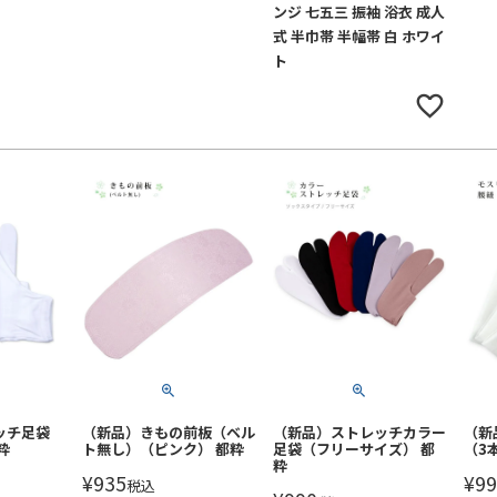
ンジ 七五三 振袖 浴衣 成人
式 半巾帯 半幅帯 白 ホワイ
ト
ッチ足袋
（新品）きもの前板（ベル
（新品）ストレッチカラー
（新
粋
ト無し）（ピンク） 都粋
足袋（フリーサイズ） 都
（3
粋
¥
935
¥
99
税込