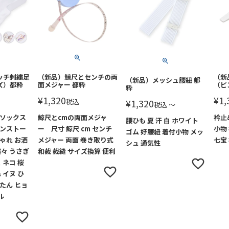
ッチ刺繍足
（新品）鯨尺とセンチの両
（新
（新品）メッシュ腰紐 都
ズ）都粋
面メジャー 都粋
（ピ
粋
¥
1,320
¥
1,
税込
¥
1,320
税込
〜
 ソックス
鯨尺とcmの両面メジャ
衿止
腰ひも 夏 汗 白 ホワイト
インストー
ー 尺寸 鯨尺 cm センチ
小物
ゴム 好腰紐 着付小物 メッ
ゃれ お洒
メジャー 両面 巻き取り式
七宝
シュ 通気性
蝶々 うさぎ
和裁 裁縫 サイズ換算 便利
 ネコ 桜
 イヌ ひ
たん ヒョ
ル