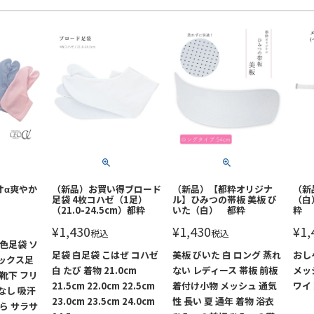
オα爽やか
（新品）お買い得ブロード
（新品）【都粋オリジナ
（新
足袋 4枚コハゼ（1足）
ル】ひみつの帯板 美板 び
（白
（21.0-24.5cm）都粋
いた（白） 都粋
粋
¥
1,430
¥
1,430
¥
1,
税込
税込
色足袋 ソ
足袋 白足袋 こはぜ コハゼ
美板 びいた 白 ロング 蒸れ
おし
ックス足
白 たび 着物 21.0cm
ない レディース 帯板 前板
メッ
靴下 フリ
21.5cm 22.0cm 22.5cm
着付け小物 メッシュ 通気
ワイ
なし 吸汗
23.0cm 23.5cm 24.0cm
性 長い 夏 通年 着物 浴衣
ら サラサ