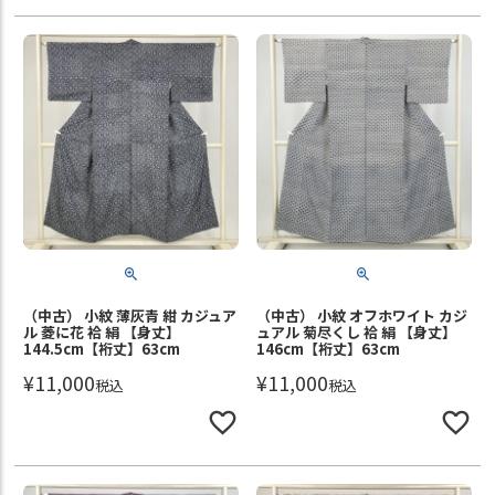
（中古） 小紋 薄灰青 紺 カジュア
（中古） 小紋 オフホワイト カジ
ル 菱に花 袷 絹 【身丈】
ュアル 菊尽くし 袷 絹 【身丈】
144.5cm【裄丈】63cm
146cm【裄丈】63cm
¥
11,000
¥
11,000
税込
税込