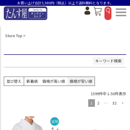
お買い上げ合計3,980円（税込）以上で送料無料となります。
並び順
新着順
価格が安い順
価格が高い順
おすすめ順
Store Top
検索
キーワード検索
並び替え
新着順
価格が高い順
価格が安い順
1599
件中
1
-
50
件表示
1
2
…
32