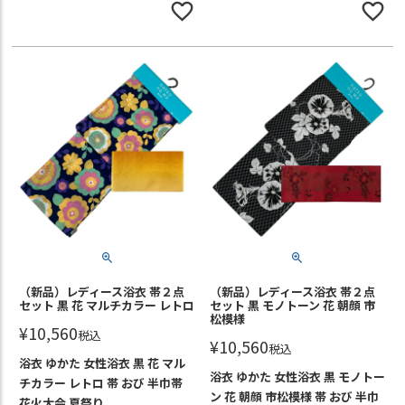
（新品）レディース浴衣 帯２点
（新品）レディース浴衣 帯２点
セット 黒 花 マルチカラー レトロ
セット 黒 モノトーン 花 朝顔 市
松模様
¥
10,560
税込
¥
10,560
税込
浴衣 ゆかた 女性浴衣 黒 花 マル
浴衣 ゆかた 女性浴衣 黒 モノトー
チカラー レトロ 帯 おび 半巾帯
ン 花 朝顔 市松模様 帯 おび 半巾
花火大会 夏祭り