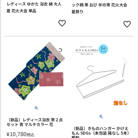
レディース ゆかた 浴衣 綿 大人
ック柄 帯 おび 半巾帯 花火大会
夏 花火大会 単品
夏祭り
（新品）レディース浴衣 帯２点
セット 青 マルチカラー 花
（新品）きものハンガー かけえ
¥
10,780
もん SDGs（未包装 箱なし 5本）
税込
都粋