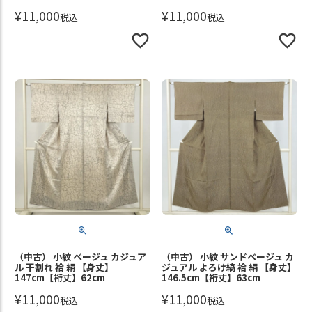
¥
11,000
¥
11,000
税込
税込
（中古） 小紋 ベージュ カジュア
（中古） 小紋 サンドベージュ カ
ル 干割れ 袷 絹 【身丈】
ジュアル よろけ縞 袷 絹 【身丈】
147cm【裄丈】62cm
146.5cm【裄丈】63cm
¥
11,000
¥
11,000
税込
税込