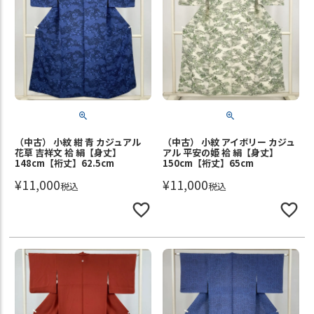
（中古） 小紋 紺 青 カジュアル
（中古） 小紋 アイボリー カジュ
花草 吉祥文 袷 絹【身丈】
アル 平安の姫 袷 絹【身丈】
148cm【裄丈】62.5cm
150cm【裄丈】65cm
¥
11,000
¥
11,000
税込
税込