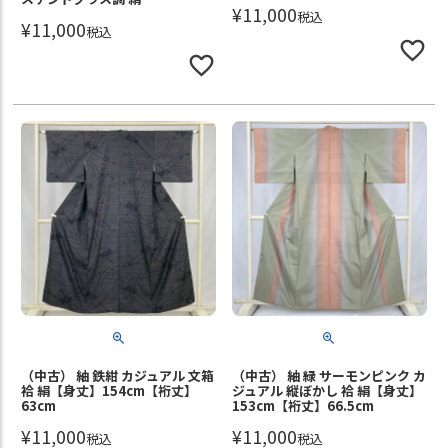
¥
11,000
税込
¥
11,000
税込
（中古） 紬 鉄紺 カジュアル 文箱
（中古） 紬 緑 サーモンピンク カ
袷 絹【身丈】154cm【裄丈】
ジュアル 縦ぼかし 袷 絹【身丈】
63cm
153cm【裄丈】66.5cm
¥
11,000
¥
11,000
税込
税込