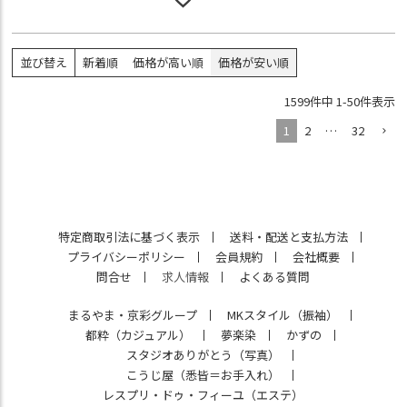
並び替え
新着順
価格が高い順
価格が安い順
1599
件中
1
-
50
件表示
1
2
…
32
特定商取引法に基づく表示
送料・配送と支払方法
プライバシーポリシー
会員規約
会社概要
問合せ
求人情報
よくある質問
まるやま・京彩グループ
MKスタイル（振袖）
都粋（カジュアル）
夢楽染
かずの
スタジオありがとう（写真）
こうじ屋（悉皆＝お手入れ）
レスプリ・ドゥ・フィーユ（エステ）