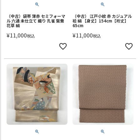
（中古）袋帯 薄赤 セミフォーマ
（中古） 江戸小紋 赤 カジュアル
ル 六通 未仕立て 織り 孔雀 鴛鴦
袷 絹 【身丈】154cm【裄丈】
花草 絹
65cm
¥
11,000
¥
11,000
税込
税込