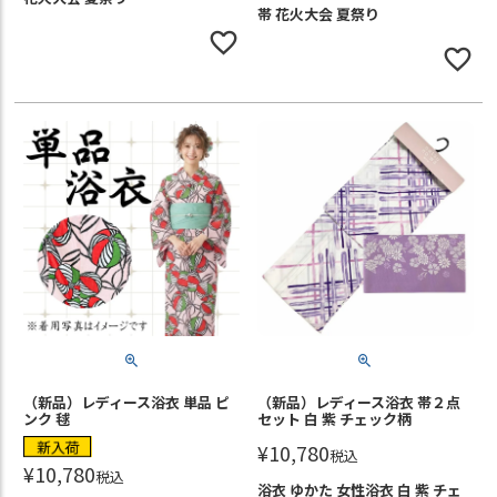
帯 花火大会 夏祭り
（新品）レディース浴衣 単品 ピ
（新品）レディース浴衣 帯２点
ンク 毬
セット 白 紫 チェック柄
新入荷
¥
10,780
税込
¥
10,780
税込
浴衣 ゆかた 女性浴衣 白 紫 チェ