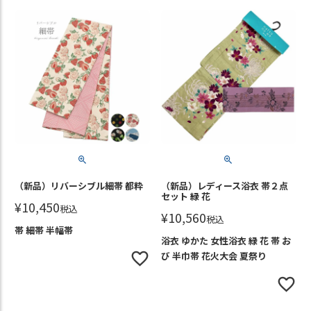
（新品）リバーシブル細帯 都粋
（新品）レディース浴衣 帯２点
セット 緑 花
¥
10,450
税込
¥
10,560
税込
帯 細帯 半幅帯
浴衣 ゆかた 女性浴衣 緑 花 帯 お
び 半巾帯 花火大会 夏祭り