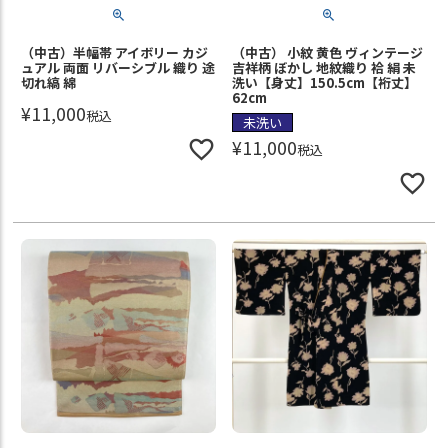
（中古）半幅帯 アイボリー カジ
（中古） 小紋 黄色 ヴィンテージ
ュアル 両面 リバーシブル 織り 途
吉祥柄 ぼかし 地紋織り 袷 絹 未
切れ縞 綿
洗い【身丈】150.5cm【裄丈】
62cm
¥
11,000
税込
未洗い
¥
11,000
税込