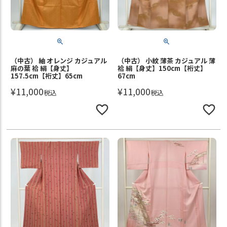
（中古） 紬 オレンジ カジュアル
（中古） 小紋 薄茶 カジュアル 薄
麻の葉 袷 絹【身丈】
袷 絹【身丈】150cm【裄丈】
157.5cm【裄丈】65cm
67cm
¥
11,000
¥
11,000
税込
税込