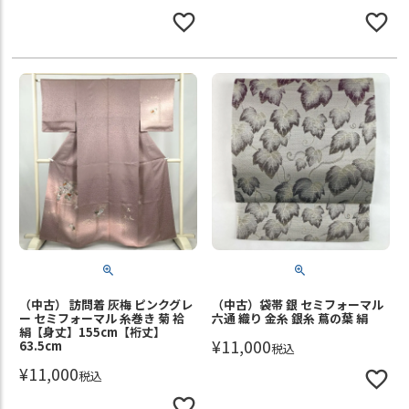
（中古） 訪問着 灰梅 ピンクグレ
（中古）袋帯 銀 セミフォーマル
ー セミフォーマル 糸巻き 菊 袷
六通 織り 金糸 銀糸 蔦の葉 絹
絹【身丈】155cm【裄丈】
¥
11,000
63.5cm
税込
¥
11,000
税込