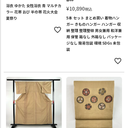
浴衣 ゆかた 女性浴衣 青 マルチカ
¥
10,890
税込
ラー 花帯 おび 半巾帯 花火大会
5本 セット まとめ買い 着物ハン
夏祭り
ガー きものハンガー ハンガー 収
納 整理 整理整頓 男女兼用 和洋兼
用 保管 箱なし 外箱なし パッケー
ジなし 簡易包装 環境 SDGs 未包
装