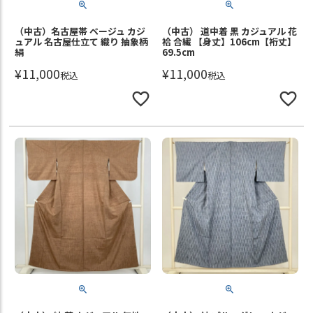
（中古）名古屋帯 ベージュ カジ
（中古） 道中着 黒 カジュアル 花
ュアル 名古屋仕立て 織り 抽象柄
袷 合繊 【身丈】106cm【裄丈】
絹
69.5cm
¥
11,000
¥
11,000
税込
税込