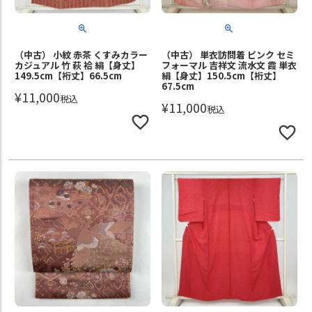
（中古） 小紋 赤茶 くすみカラー
（中古） 単衣訪問着 ピンク セミ
カジュアル 竹 萩 袷 絹【身丈】
フォーマル 吉祥文 流水文 霞 単衣
149.5cm【裄丈】66.5cm
絹【身丈】150.5cm【裄丈】
67.5cm
¥
11,000
税込
¥
11,000
税込