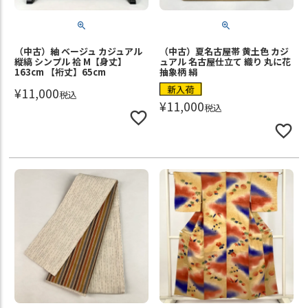
（中古）紬 ベージュ カジュアル
（中古）夏名古屋帯 黄土色 カジ
縦縞 シンプル 袷 M【身丈】
ュアル 名古屋仕立て 織り 丸に花
163cm 【裄丈】65cm
抽象柄 絹
新入荷
¥
11,000
税込
¥
11,000
税込