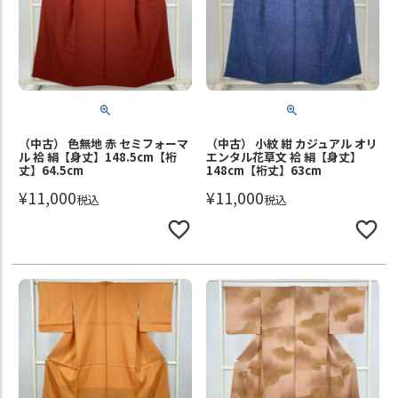
（中古） 色無地 赤 セミフォーマ
（中古） 小紋 紺 カジュアル オリ
ル 袷 絹【身丈】148.5cm【裄
エンタル花草文 袷 絹【身丈】
丈】64.5cm
148cm【裄丈】63cm
¥
11,000
¥
11,000
税込
税込