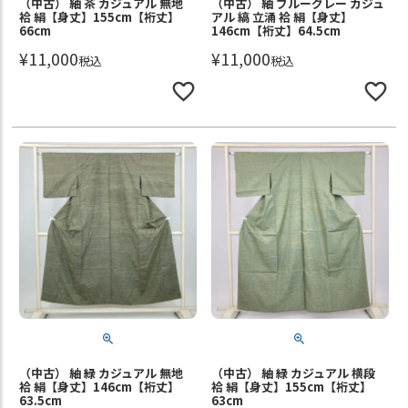
（中古） 紬 茶 カジュアル 無地
（中古） 紬 ブルーグレー カジュ
袷 絹【身丈】155cm【裄丈】
アル 縞 立涌 袷 絹【身丈】
66cm
146cm【裄丈】64.5cm
¥
11,000
¥
11,000
税込
税込
（中古） 紬 緑 カジュアル 無地
（中古） 紬 緑 カジュアル 横段
袷 絹【身丈】146cm【裄丈】
袷 絹【身丈】155cm【裄丈】
63.5cm
63cm