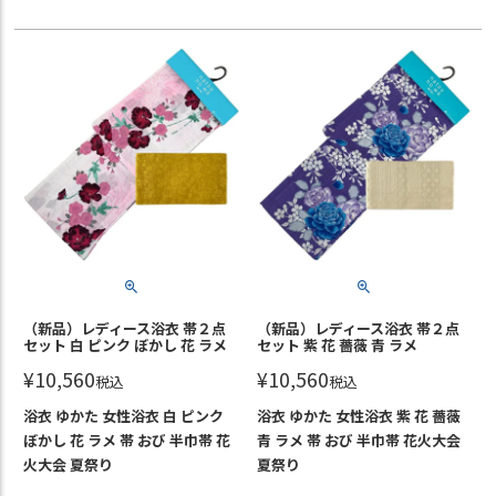
（新品）レディース浴衣 帯２点
（新品）レディース浴衣 帯２点
セット 白 ピンク ぼかし 花 ラメ
セット 紫 花 薔薇 青 ラメ
¥
10,560
¥
10,560
税込
税込
浴衣 ゆかた 女性浴衣 白 ピンク
浴衣 ゆかた 女性浴衣 紫 花 薔薇
ぼかし 花 ラメ 帯 おび 半巾帯 花
青 ラメ 帯 おび 半巾帯 花火大会
火大会 夏祭り
夏祭り