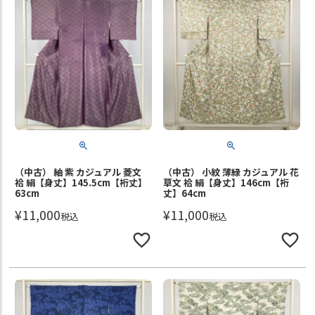
（中古） 紬 紫 カジュアル 菱文
（中古） 小紋 薄緑 カジュアル 花
袷 絹【身丈】145.5cm【裄丈】
草文 袷 絹【身丈】146cm【裄
63cm
丈】64cm
¥
11,000
¥
11,000
税込
税込