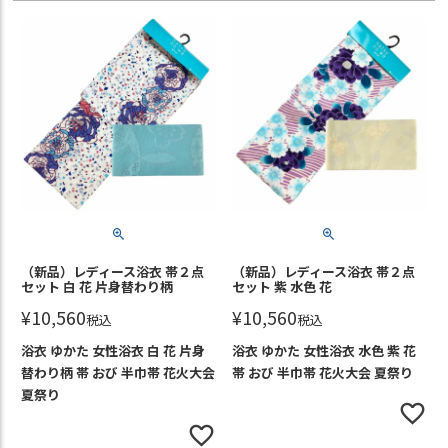
（新品）レディース浴衣 帯２点
（新品）レディース浴衣 帯２点
セット 白 花 片身替わり柄
セット 紫 水色 花
¥
10,560
¥
10,560
税込
税込
浴衣 ゆかた 女性浴衣 白 花 片身
浴衣 ゆかた 女性浴衣 水色 紫 花
替わり柄 帯 おび 半巾帯 花火大会
帯 おび 半巾帯 花火大会 夏祭り
夏祭り