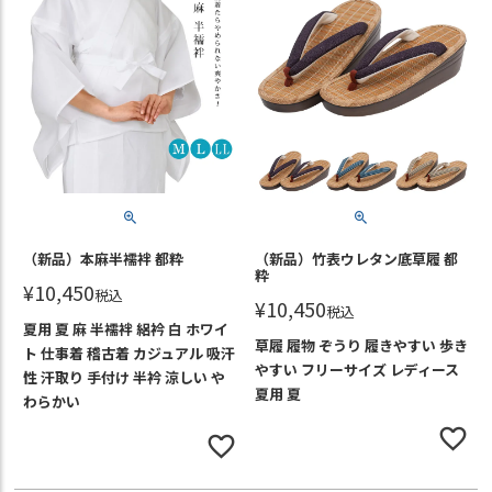
（新品）本麻半襦袢 都粋
（新品）竹表ウレタン底草履 都
粋
¥
10,450
税込
¥
10,450
税込
夏用 夏 麻 半襦袢 絽衿 白 ホワイ
草履 履物 ぞうり 履きやすい 歩き
ト 仕事着 稽古着 カジュアル 吸汗
やすい フリーサイズ レディース
性 汗取り 手付け 半衿 涼しい や
夏用 夏
わらかい