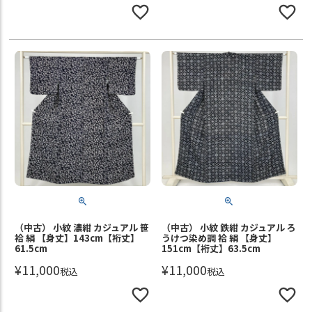
（中古） 小紋 濃紺 カジュアル 笹
（中古） 小紋 鉄紺 カジュアル ろ
袷 絹 【身丈】143cm【裄丈】
うけつ染め調 袷 絹 【身丈】
61.5cm
151cm【裄丈】63.5cm
¥
11,000
¥
11,000
税込
税込