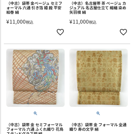
（中古）袋帯 金ベージュ セミフ
（中古）名古屋帯 茶 ベージュ カ
ォーマル 六通 引き箔 姫 殿 平安
ジュアル 名古屋仕立て 縮緬 染め
絵巻 絹
矢羽根 絹
¥
11,000
¥
11,000
税込
税込
（中古）袋帯 金 セミフォーマル
（中古）袋帯 金 フォーマル 全通
フォーマル 六通 ふくれ織り 花鳥
織り 寿の文字 絹
ステンドグラス調 絹