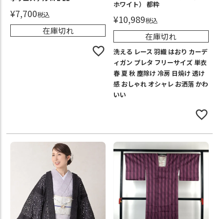
ホワイト） 都粋
¥
7,700
税込
¥
10,989
税込
在庫切れ
在庫切れ
洗える レース 羽織 はおり カーデ
ィガン プレタ フリーサイズ 単衣
春 夏 秋 塵除け 冷房 日焼け 透け
感 おしゃれ オシャレ お洒落 かわ
いい