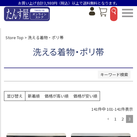
お買い上げ合計3,980円（税込）以上で送料無料となります。
並び順
新着順
価格が安い順
Store Top
洗える着物・ポリ帯
価格が高い順
おすすめ順
洗える着物・ポリ帯
検索
キーワード検索
並び替え
新着順
価格が高い順
価格が安い順
141
件中
101
-
141
件表示
1
2
3