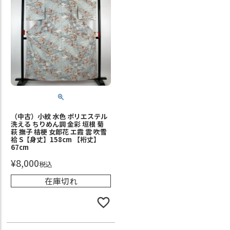
（中古）小紋 水色 ポリエステル
洗える ちりめん調 金彩 垣根 菊
萩 撫子 桔梗 女郎花 エ霞 雲 吹雪
袷 S【身丈】158cm 【裄丈】
67cm
¥
8,000
税込
在庫切れ