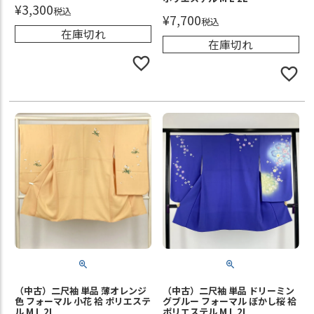
¥
3,300
税込
¥
7,700
税込
在庫切れ
在庫切れ
（中古）二尺袖 単品 薄オレンジ
（中古）二尺袖 単品 ドリーミン
色 フォーマル 小花 袷 ポリエステ
グブルー フォーマル ぼかし桜 袷
ル M L 2L
ポリエステル M L 2L