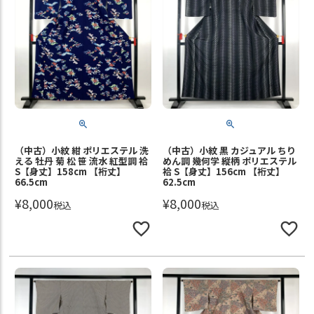
（中古）小紋 紺 ポリエステル 洗
（中古）小紋 黒 カジュアル ちり
える 牡丹 菊 松 笹 流水 紅型調 袷
めん調 幾何学 縦柄 ポリエステル
S【身丈】158cm 【裄丈】
袷 S【身丈】156cm 【裄丈】
66.5cm
62.5cm
¥
8,000
¥
8,000
税込
税込