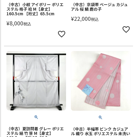
（中古）小紋 アイボリー ポリエ
（中古）京袋帯 ベージュ カジュ
ステル 格子 袷 M【身丈】
アル 桜 鱗 鹿の子
160.5cm 【裄丈】65.5cm
¥
22,000
税込
¥
8,000
税込
（中古）夏訪問着 グレー ポリエ
（中古）半幅帯 ピンク カジュア
ステル 絽 竹 笹 M【身丈】
ル 織り 水玉 ポリエステル 未洗い