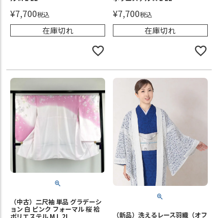
¥
7,700
¥
7,700
税込
税込
在庫切れ
在庫切れ
（中古）二尺袖 単品 グラデーシ
ョン 白 ピンク フォーマル 桜 袷
（新品）洗えるレース羽織（オフ
ポリエステル M L 2L