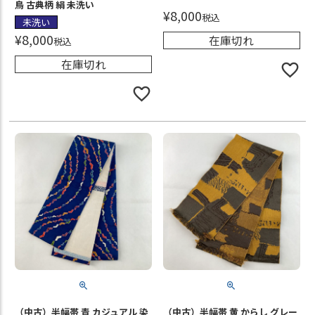
鳥 古典柄 絹 未洗い
¥
8,000
税込
未洗い
¥
8,000
在庫切れ
税込
在庫切れ
（中古）半幅帯 青 カジュアル 染
（中古）半幅帯 黄 からし グレー