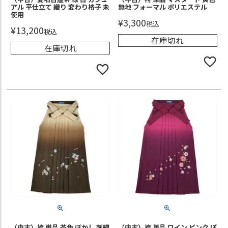
アル 平仕立て 織り 変わり格子 未
無地 フォーマル ポリエステル
使用
¥
3,300
税込
¥
13,200
税込
在庫切れ
在庫切れ
（中古）袴 単品 茶色 ぼかし 刺繍
（中古）袴 単品 ワイン ピンク ぼ