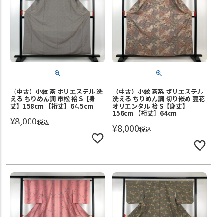
（中古）小紋 茶 ポリエステル 洗
（中古）小紋 茶系 ポリエステル
える ちりめん調 市松 袷 S【身
洗える ちりめん調 切り嵌め 蔓花
丈】158cm 【裄丈】64.5cm
オリエンタル 袷 S【身丈】
156cm 【裄丈】64cm
¥
8,000
税込
¥
8,000
税込