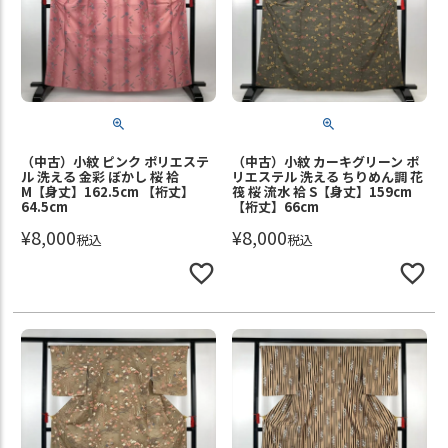
（中古）小紋 ピンク ポリエステ
（中古）小紋 カーキグリーン ポ
ル 洗える 金彩 ぼかし 桜 袷
リエステル 洗える ちりめん調 花
M【身丈】162.5cm 【裄丈】
筏 桜 流水 袷 S【身丈】159cm
64.5cm
【裄丈】66cm
¥
8,000
¥
8,000
税込
税込