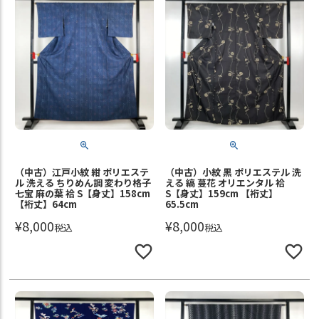
（中古）江戸小紋 紺 ポリエステ
（中古）小紋 黒 ポリエステル 洗
ル 洗える ちりめん調 変わり格子
える 縞 蔓花 オリエンタル 袷
七宝 麻の葉 袷 S【身丈】158cm
S【身丈】159cm 【裄丈】
【裄丈】64cm
65.5cm
¥
8,000
¥
8,000
税込
税込