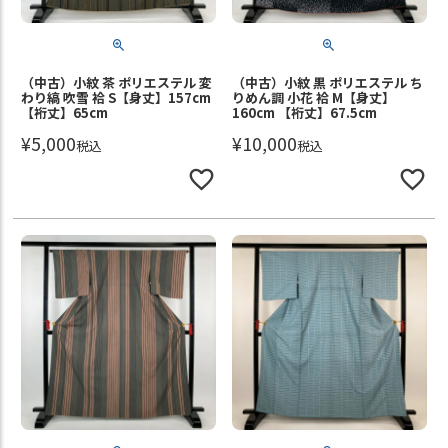
（中古）小紋 茶 ポリエステル 変
（中古）小紋 黒 ポリエステル ち
わり縞 吹雪 袷 S【身丈】157cm
りめん調 小花 袷 M【身丈】
【裄丈】65cm
160cm 【裄丈】67.5cm
¥
5,000
¥
10,000
税込
税込