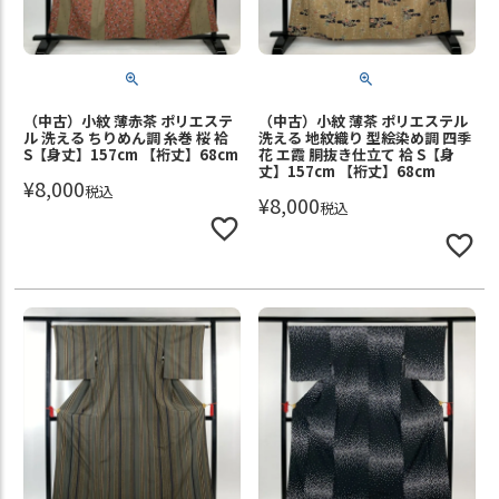
（中古）小紋 薄赤茶 ポリエステ
（中古）小紋 薄茶 ポリエステル
ル 洗える ちりめん調 糸巻 桜 袷
洗える 地紋織り 型絵染め調 四季
S【身丈】157cm 【裄丈】68cm
花 エ霞 胴抜き仕立て 袷 S【身
丈】157cm 【裄丈】68cm
¥
8,000
税込
¥
8,000
税込