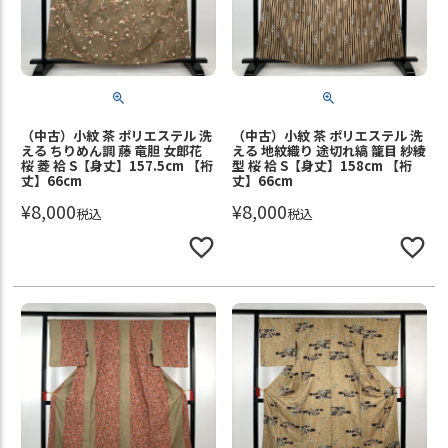
（中古）小紋 茶 ポリエステル 洗
（中古）小紋 茶 ポリエステル 洗
える ちりめん調 藤 竜胆 女郎花
える 地紋織り 途切れ縞 籠目 紗綾
桜 菱 袷 S【身丈】157.5cm 【裄
型 桜 袷 S【身丈】158cm 【裄
丈】66cm
丈】66cm
¥
8,000
¥
8,000
税込
税込