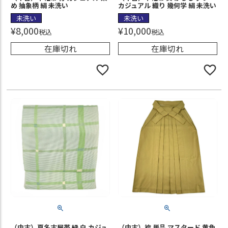
め 抽象柄 絹 未洗い
カジュアル 織り 幾何学 絹 未洗い
未洗い
未洗い
¥
8,000
¥
10,000
税込
税込
在庫切れ
在庫切れ
（中古）夏名古屋帯 緑 白 カジュ
（中古）袴 単品 マスタード 黄色