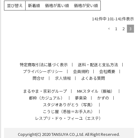
並び替え
新着順
価格が高い順
価格が安い順
141
件中
101
-
141
件表示
1
2
3
特定商取引法に基づく表示
送料・配送と支払方法
プライバシーポリシー
会員規約
会社概要
問合せ
求人情報
よくある質問
まるやま・京彩グループ
MKスタイル（振袖）
都粋（カジュアル）
夢楽染
かずの
スタジオありがとう（写真）
こうじ屋（悉皆＝お手入れ）
レスプリ・ドゥ・フィーユ（エステ）
Copyright(C) 2020 TANSUYA CO.,Ltd. All Right Reserved.