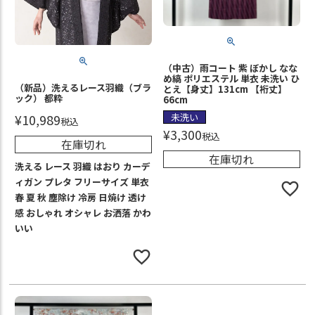
（中古）雨コート 紫 ぼかし なな
め縞 ポリエステル 単衣 未洗い ひ
（新品）洗えるレース羽織（ブラ
とえ【身丈】131cm 【裄丈】
ック） 都粋
66cm
¥
10,989
未洗い
税込
¥
3,300
税込
在庫切れ
在庫切れ
洗える レース 羽織 はおり カーデ
ィガン プレタ フリーサイズ 単衣
春 夏 秋 塵除け 冷房 日焼け 透け
感 おしゃれ オシャレ お洒落 かわ
いい