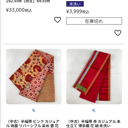
162.5cm【裄丈】69.5cm
未洗い
¥
33,000
¥
3,999
税込
税込
在庫切れ
（中古）半幅帯 ピンク カジュア
（中古）半幅帯 赤 カジュアル 未
ル 両面 リバーシブル 染め 菱 花
仕立て 博多織 花 絹 未洗い