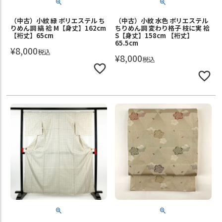
（中古）小紋 緑 ポリエステル ち
（中古）小紋 水色 ポリエステル
りめん調 縞 袷 M【身丈】162cm
ちりめん調 変わり格子 枝に実 袷
【裄丈】65cm
S【身丈】158cm 【裄丈】
65.5cm
¥
8,000
税込
¥
8,000
税込