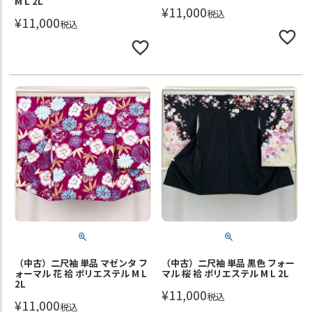
M L 2L
¥
11,000
税込
¥
11,000
税込
（中古）二尺袖 単品 マゼンタ フ
（中古）二尺袖 単品 黒色 フォー
ォーマル 花 袷 ポリエステル M L
マル 桜 袷 ポリエステル M L 2L
2L
¥
11,000
税込
¥
11,000
税込