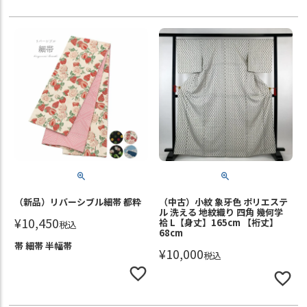
（新品）リバーシブル細帯 都粋
（中古）小紋 象牙色 ポリエステ
ル 洗える 地紋織り 四角 幾何学
¥
10,450
袷 L【身丈】165cm 【裄丈】
税込
68cm
帯 細帯 半幅帯
¥
10,000
税込