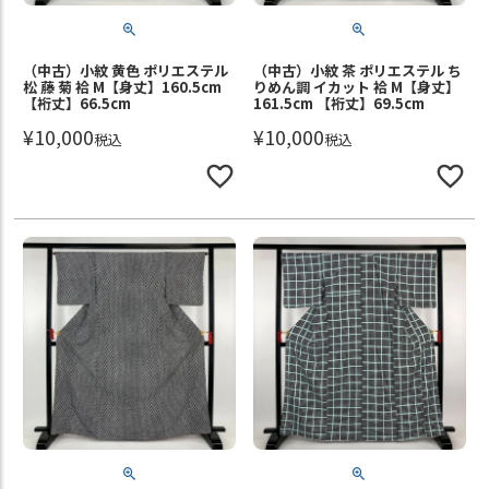
（中古）小紋 黄色 ポリエステル
（中古）小紋 茶 ポリエステル ち
松 藤 菊 袷 M【身丈】160.5cm
りめん調 イカット 袷 M【身丈】
【裄丈】66.5cm
161.5cm 【裄丈】69.5cm
¥
10,000
¥
10,000
税込
税込