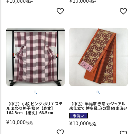
¥
10,000
¥
10,000
税込
税込
（中古）小紋 ピンク ポリエステ
（中古）半幅帯 赤茶 カジュアル
ル 変わり格子 袷 M【身丈】
未仕立て 博多織 麻の葉 絹 未洗い
164.5cm 【裄丈】68.5cm
未洗い
¥
10,000
¥
10,000
税込
税込