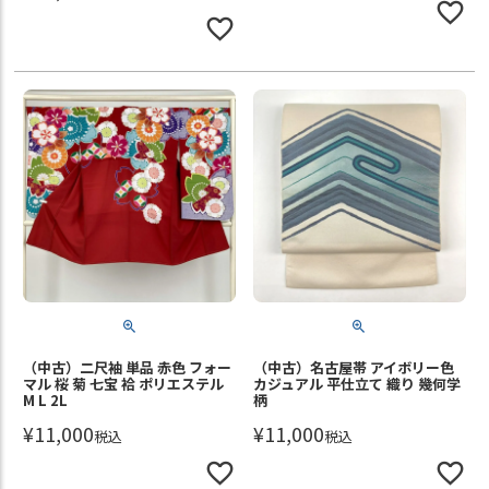
（中古）二尺袖 単品 赤色 フォー
（中古）名古屋帯 アイボリー色
マル 桜 菊 七宝 袷 ポリエステル
カジュアル 平仕立て 織り 幾何学
M L 2L
柄
¥
11,000
¥
11,000
税込
税込