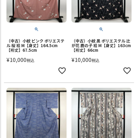
（中古）小紋 ピンク ポリエステ
（中古）小紋 黒 ポリエステル 辻
ル 桜 袷 M【身丈】164.5cm
が花 鹿の子 袷 M【身丈】163cm
【裄丈】67.5cm
【裄丈】66cm
¥
10,000
¥
10,000
税込
税込