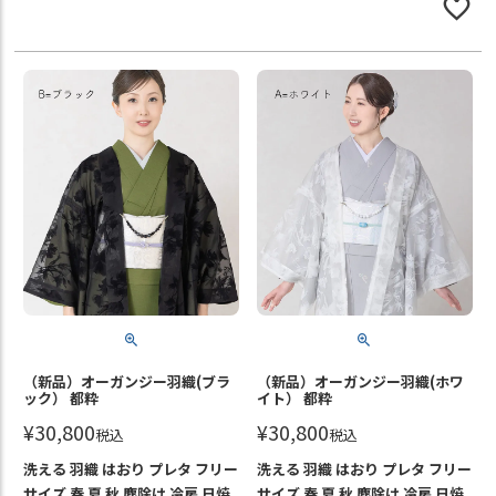
（新品）オーガンジー羽織(ブラ
（新品）オーガンジー羽織(ホワ
ック） 都粋
イト） 都粋
¥
30,800
¥
30,800
税込
税込
洗える 羽織 はおり プレタ フリー
洗える 羽織 はおり プレタ フリー
サイズ 春 夏 秋 塵除け 冷房 日焼
サイズ 春 夏 秋 塵除け 冷房 日焼