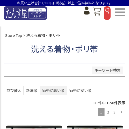
お買い上げ合計3,980円（税込）以上で送料無料となります。
並び順
新着順
価格が安い順
Store Top
洗える着物・ポリ帯
価格が高い順
おすすめ順
洗える着物・ポリ帯
検索
キーワード検索
並び替え
新着順
価格が高い順
価格が安い順
141
件中
1
-
50
件表示
1
2
3