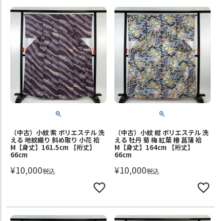
（中古）小紋 紫 ポリエステル 洗
（中古）小紋 紺 ポリエステル 洗
える 地紋織り 斜め取り 小花 袷
える 牡丹 菊 梅 紅葉 椿 菖蒲 袷
M【身丈】161.5cm 【裄丈】
M【身丈】164cm 【裄丈】
66cm
66cm
¥
10,000
¥
10,000
税込
税込