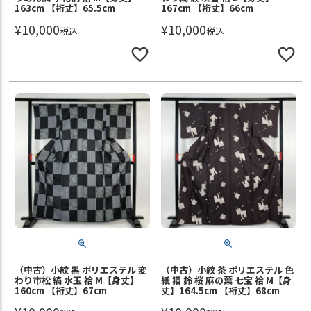
163cm 【裄丈】65.5cm
167cm 【裄丈】66cm
¥
10,000
¥
10,000
税込
税込
（中古）小紋 黒 ポリエステル 変
（中古）小紋 茶 ポリエステル 色
わり市松 縞 水玉 袷 M【身丈】
紙 猫 鈴 桜 麻の葉 七宝 袷 M【身
160cm 【裄丈】67cm
丈】164.5cm 【裄丈】68cm