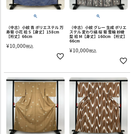
（中古）小紋 青 ポリエステル 万
（中古）小紋 グレー 生成 ポリエ
寿菊 小花 袷 S【身丈】158cm
ステル 変わり縞 桜 菊 雪輪 紗綾
【裄丈】66cm
型 袷 M【身丈】160cm 【裄丈】
66cm
¥
10,000
税込
¥
10,000
税込