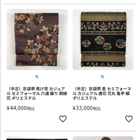
（中古）京袋帯 焦げ茶 カジュア
（中古）京袋帯 黒 セミフォーマ
ル セミフォーマル 六通 織り 鉄線
ル カジュアル 唐花 花丸 亀甲 鱗
花 ポリエステル
ポリエステル
¥
44,000
¥
33,000
税込
税込