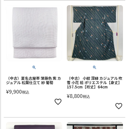
（中古）夏名古屋帯 薄藤色 紫 カ
（中古） 小紋 深緑 カジュアル 吹
ジュアル 松葉仕立て 紗 葡萄
雪 小花 袷 ポリエステル【身丈】
157.5cm【裄丈】64cm
¥
9,900
税込
¥
8,800
税込