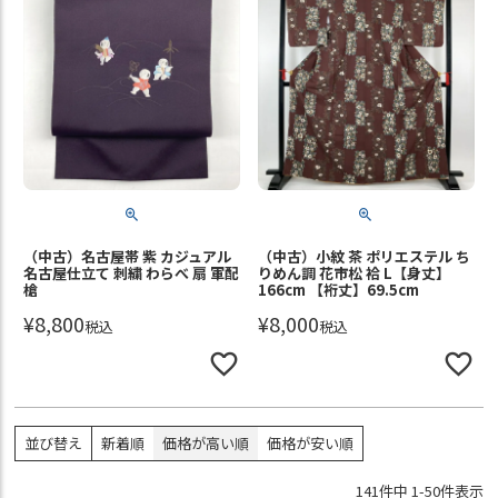
（中古）名古屋帯 紫 カジュアル
（中古）小紋 茶 ポリエステル ち
名古屋仕立て 刺繍 わらべ 扇 軍配
りめん調 花市松 袷 L【身丈】
槍
166cm 【裄丈】69.5cm
¥
8,800
¥
8,000
税込
税込
並び替え
新着順
価格が高い順
価格が安い順
141
件中
1
-
50
件表示