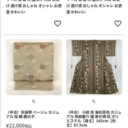
け 透け感 おしゃれ オシャレ お洒
け 透け感 おしゃれ オシャレ お洒
落 かわいい
落 かわいい
（中古）京袋帯 ベージュ カジュ
（中古） 小紋 茶 海松茶色 カジュ
アル 桜 鱗 鹿の子
アル 地紋織り 橘 寄せ柄 袷 ポリ
エステル【身丈】163cm【裄
¥
22,000
丈】67.5cm
税込