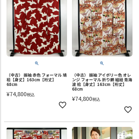
（中古） 振袖 赤色 フォーマル 鳩
（中古） 振袖 アイボリー色 オレ
袷【身丈】163cm【裄丈】
ンジ フォーマル 折り鶴 組紐 青海
68cm
波 袷【身丈】163cm【裄丈】
68cm
¥
74,800
税込
¥
74,800
税込