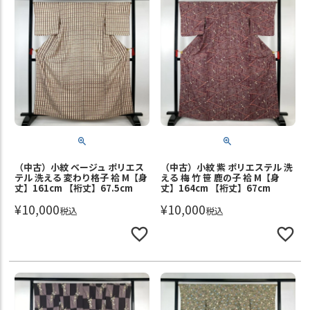
（中古）小紋 ベージュ ポリエス
（中古）小紋 紫 ポリエステル 洗
テル 洗える 変わり格子 袷 M【身
える 梅 竹 笹 鹿の子 袷 M【身
丈】161cm 【裄丈】67.5cm
丈】164cm 【裄丈】67cm
¥
10,000
¥
10,000
税込
税込