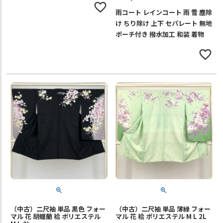
雨コート レインコート 雨 雪 塵除
け ちり除け 上下 セパレート 無地
ポーチ付き 撥水加工 和装 着物
（中古）二尺袖 単品 黒色 フォー
（中古）二尺袖 単品 薄緑 フォー
マル 花 胡蝶蘭 袷 ポリエステル
マル 花 袷 ポリエステル M L 2L