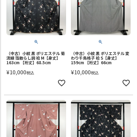
（中古）小紋 黒 ポリエステル 菊
（中古）小紋 黒 ポリエステル 変
流線 箔散らし調 袷 M【身丈】
わり千鳥格子 袷 S【身丈】
163cm 【裄丈】68.5cm
159cm 【裄丈】66cm
¥
10,000
¥
10,000
税込
税込