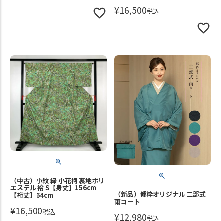
¥
16,500
税込
（中古）小紋 緑 小花柄 裏地ポリ
エステル 袷 S【身丈】156cm
（新品）都粋オリジナル 二部式
【裄丈】64cm
雨コート
¥
16,500
税込
¥
12,980
税込