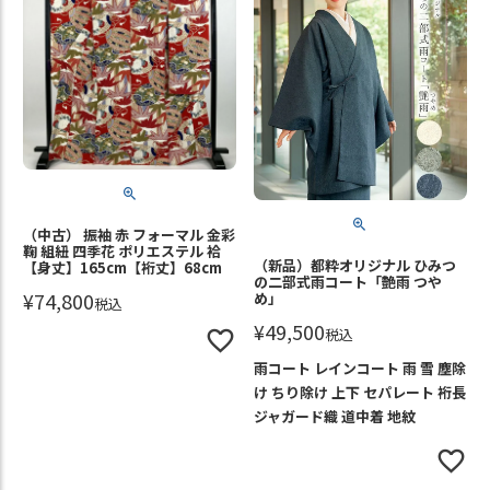
（中古） 振袖 赤 フォーマル 金彩
鞠 組紐 四季花 ポリエステル 袷
（新品）都粋オリジナル ひみつ
【身丈】165cm【裄丈】68cm
の二部式雨コート「艶雨 つや
¥
74,800
め」
税込
¥
49,500
税込
雨コート レインコート 雨 雪 塵除
け ちり除け 上下 セパレート 裄長
ジャガード織 道中着 地紋