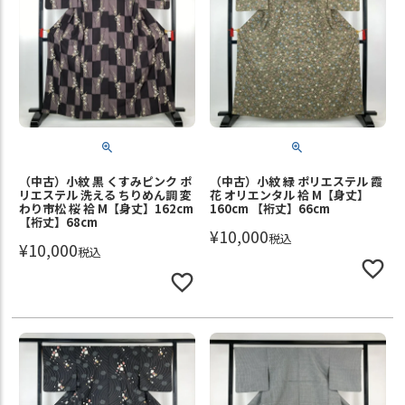
（中古）小紋 黒 くすみピンク ポ
（中古）小紋 緑 ポリエステル 霞
リエステル 洗える ちりめん調 変
花 オリエンタル 袷 M【身丈】
わり市松 桜 袷 M【身丈】162cm
160cm 【裄丈】66cm
【裄丈】68cm
¥
10,000
税込
¥
10,000
税込