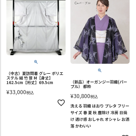
（中古）夏訪問着 グレー ポリエ
ステル 絽 竹 笹 M【身丈】
（新品）オーガンジー羽織(パー
162.5cm【裄丈】69.5cm
プル） 都粋
¥
33,000
税込
¥
30,800
税込
洗える 羽織 はおり プレタ フリー
サイズ 春 夏 秋 塵除け 冷房 日焼
け 透け感 おしゃれ オシャレ お洒
落 かわいい