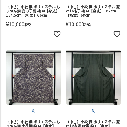
（中古）小紋 黒 ポリエステル ち
（中古）小紋 黒 ポリエステル 変
りめん調 鹿の子柄 袷 M【身丈】
わり格子 袷 M【身丈】162cm
164.5cm 【裄丈】66cm
【裄丈】68cm
¥
10,000
¥
10,000
税込
税込
（中古）小紋 紫 ポリエステル ち
（中古）小紋 緑 ポリエステル 変
りめん調 小花柄 袷 M【身丈】
わり縞 霰 吹雪 袷 L【身丈】