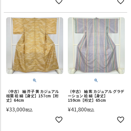
（中古） 紬 芥子 黄 カジュアル
（中古） 紬 紫 カジュアル グラデ
枝葉 袷 絹【身丈】157cm【裄
ーション 袷 絹【身丈】
丈】64cm
159cm【裄丈】65cm
¥
33,000
¥
41,800
税込
税込