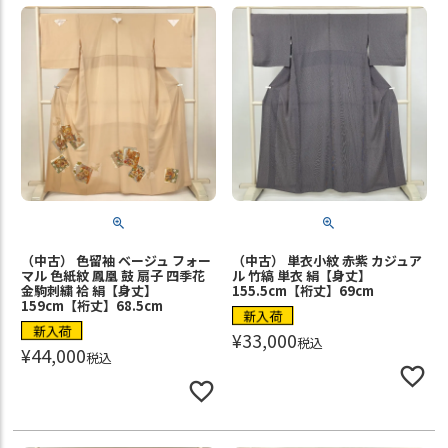
（中古） 色留袖 ベージュ フォー
（中古） 単衣小紋 赤紫 カジュア
マル 色紙紋 鳳凰 鼓 扇子 四季花
ル 竹縞 単衣 絹【身丈】
金駒刺繍 袷 絹【身丈】
155.5cm【裄丈】69cm
159cm【裄丈】68.5cm
新入荷
新入荷
¥
33,000
税込
¥
44,000
税込