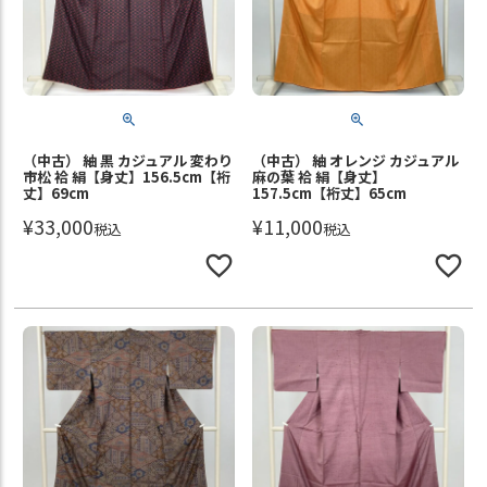
（中古） 紬 黒 カジュアル 変わり
（中古） 紬 オレンジ カジュアル
市松 袷 絹【身丈】156.5cm【裄
麻の葉 袷 絹【身丈】
丈】69cm
157.5cm【裄丈】65cm
¥
33,000
¥
11,000
税込
税込