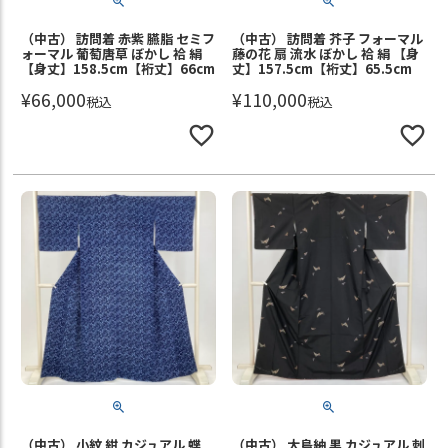
（中古） 訪問着 赤紫 臙脂 セミフ
（中古） 訪問着 芥子 フォーマル
ォーマル 葡萄唐草 ぼかし 袷 絹
藤の花 扇 流水 ぼかし 袷 絹 【身
【身丈】158.5cm【裄丈】66cm
丈】157.5cm【裄丈】65.5cm
¥
66,000
¥
110,000
税込
税込
（中古） 小紋 紺 カジュアル 蝶
（中古） 大島紬 黒 カジュアル 刺