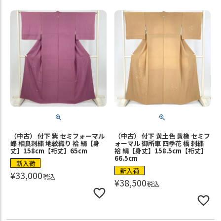
（中古） 付下 紫 セミフォーマル
（中古） 付下 黄土色 黄橡 セミフ
蝶 相良刺繍 地紋織り 袷 絹【身
ォーマル 御所車 四季花 橋 刺繍
丈】158cm【裄丈】65cm
袷 絹【身丈】158.5cm【裄丈】
66.5cm
新入荷
新入荷
¥
33,000
税込
¥
38,500
税込