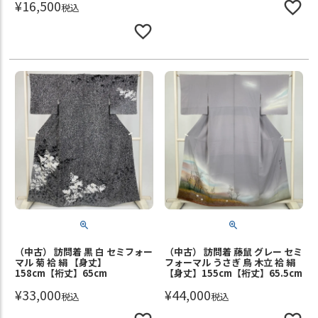
¥
16,500
税込
（中古） 訪問着 黒 白 セミフォー
（中古） 訪問着 藤鼠 グレー セミ
マル 菊 袷 絹 【身丈】
フォーマル うさぎ 鳥 木立 袷 絹
158cm【裄丈】65cm
【身丈】155cm【裄丈】65.5cm
¥
33,000
¥
44,000
税込
税込