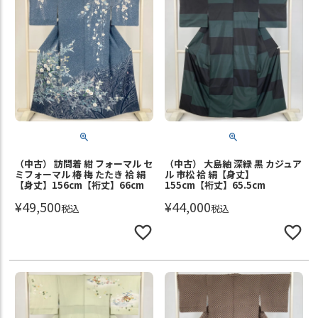
（中古） 訪問着 紺 フォーマル セ
（中古） 大島紬 深緑 黒 カジュア
ミフォーマル 椿 梅 たたき 袷 絹
ル 市松 袷 絹【身丈】
【身丈】156cm【裄丈】66cm
155cm【裄丈】65.5cm
¥
49,500
¥
44,000
税込
税込