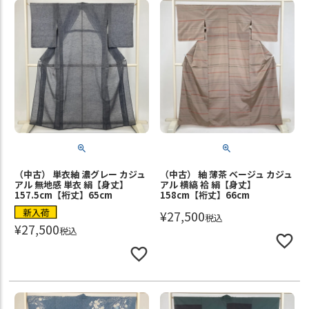
（中古） 単衣紬 濃グレー カジュ
（中古） 紬 薄茶 ベージュ カジュ
アル 無地感 単衣 絹【身丈】
アル 横縞 袷 絹【身丈】
157.5cm【裄丈】65cm
158cm【裄丈】66cm
新入荷
¥
27,500
税込
¥
27,500
税込