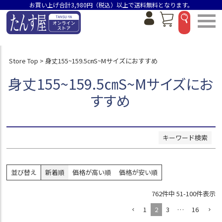
お買い上げ合計3,980円（税込）以上で送料無料となります。
商品番号/JANコード
並び順
新着順
Store Top
身丈155~159.5㎝S~Mサイズにおすすめ
価格が安い順
身丈155~159.5㎝S~Mサイズにお
価格が高い順
おすすめ順
すすめ
検索
キーワード検索
並び替え
新着順
価格が高い順
価格が安い順
762
件中
51
-
100
件表示
1
2
3
…
16