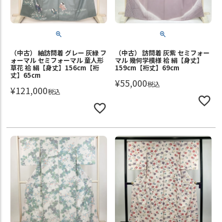
（中古） 紬訪問着 グレー 灰緑 フ
（中古） 訪問着 灰紫 セミフォー
ォーマル セミフォーマル 童人形
マル 幾何学模様 袷 絹【身丈】
草花 袷 絹【身丈】156cm【裄
159cm【裄丈】69cm
丈】65cm
¥
55,000
税込
¥
121,000
税込