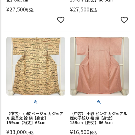
¥
27,500
¥
27,500
税込
税込
（中古） 小紋 ベージュ カジュア
（中古） 小紋 ピンク カジュアル
ル 風景文 袷 絹【身丈】
鹿の子絞り 袷 絹【身丈】
159cm【裄丈】68cm
159cm【裄丈】66.5cm
¥
33,000
¥
16,500
税込
税込