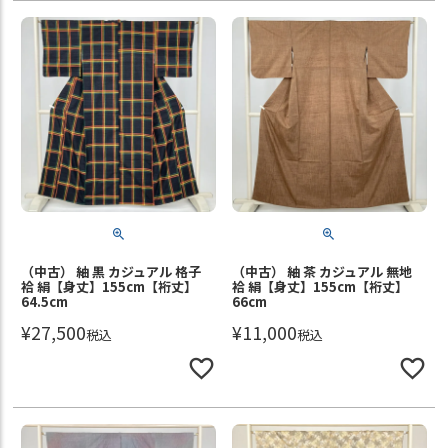
（中古） 紬 黒 カジュアル 格子
（中古） 紬 茶 カジュアル 無地
袷 絹【身丈】155cm【裄丈】
袷 絹【身丈】155cm【裄丈】
64.5cm
66cm
¥
27,500
¥
11,000
税込
税込