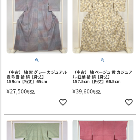
（中古） 紬 紫 グレー カジュアル
（中古） 紬 ベージュ 黄 カジュア
霞 吹雪 袷 絹【身丈】
ル 紅葉 袷 絹【身丈】
159cm【裄丈】65cm
157.5cm【裄丈】66.5cm
¥
27,500
¥
39,600
税込
税込