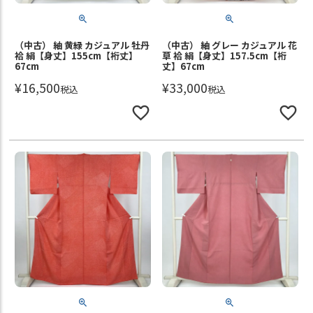
（中古） 紬 黄緑 カジュアル 牡丹
（中古） 紬 グレー カジュアル 花
袷 絹【身丈】155cm【裄丈】
草 袷 絹【身丈】157.5cm【裄
67cm
丈】67cm
¥
16,500
¥
33,000
税込
税込