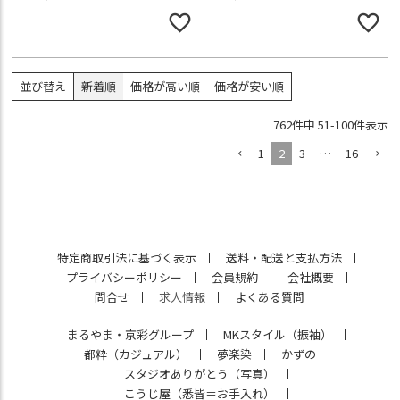
並び替え
新着順
価格が高い順
価格が安い順
762
件中
51
-
100
件表示
1
2
3
…
16
特定商取引法に基づく表示
送料・配送と支払方法
プライバシーポリシー
会員規約
会社概要
問合せ
求人情報
よくある質問
まるやま・京彩グループ
MKスタイル（振袖）
都粋（カジュアル）
夢楽染
かずの
スタジオありがとう（写真）
こうじ屋（悉皆＝お手入れ）