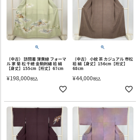
（中古） 訪問着 薄黄緑 フォーマ
（中古） 小紋 茶 カジュアル 市松
ル 家 菊 松 千總 金駒刺繡 袷 絹
袷 絹【身丈】156cm【裄丈】
【身丈】155cm【裄丈】67cm
68cm
¥
198,000
¥
44,000
税込
税込