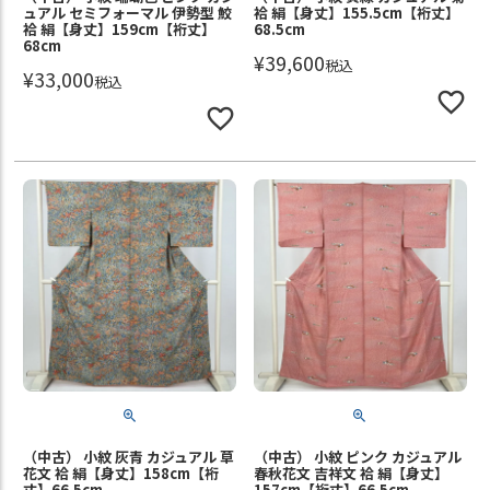
ュアル セミフォーマル 伊勢型 鮫
袷 絹【身丈】155.5cm【裄丈】
袷 絹【身丈】159cm【裄丈】
68.5cm
68cm
¥
39,600
税込
¥
33,000
税込
（中古） 小紋 灰青 カジュアル 草
（中古） 小紋 ピンク カジュアル
花文 袷 絹【身丈】158cm【裄
春秋花文 吉祥文 袷 絹【身丈】
丈】66.5cm
157cm【裄丈】66.5cm