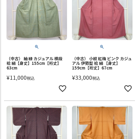
（中古） 紬 緑 カジュアル 横段
（中古） 小紋 紅梅 ピンク カジュ
袷 絹【身丈】155cm【裄丈】
アル 伊勢型 袷 絹 【身丈】
63cm
159cm【裄丈】67cm
¥
11,000
¥
33,000
税込
税込