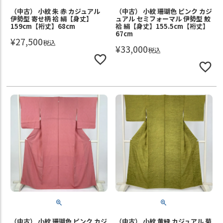
（中古） 小紋 朱 赤 カジュアル
（中古） 小紋 珊瑚色 ピンク カジ
伊勢型 寄せ柄 袷 絹【身丈】
ュアル セミフォーマル 伊勢型 鮫
159cm【裄丈】68cm
袷 絹【身丈】155.5cm【裄丈】
67cm
¥
27,500
税込
¥
33,000
税込
（中古） 小紋 珊瑚色 ピンク カジ
（中古） 小紋 黄緑 カジュアル 菊