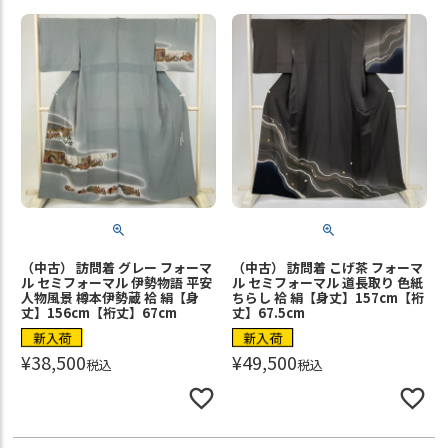
（中古） 訪問着 グレー フォーマ
（中古） 訪問着 こげ茶 フォーマ
ル セミフォーマル 伊勢物語 平安
ル セミフォーマル 道長取り 色紙
人物風景 樽本伊勢蔵 袷 絹【身
ちらし 袷 絹【身丈】157cm【裄
丈】156cm【裄丈】67cm
丈】67.5cm
新入荷
新入荷
¥
38,500
¥
49,500
税込
税込