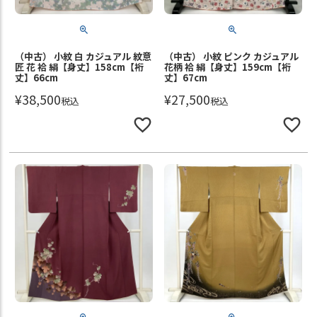
（中古） 小紋 白 カジュアル 紋意
（中古） 小紋 ピンク カジュアル
匠 花 袷 絹【身丈】158cm【裄
花柄 袷 絹【身丈】159cm【裄
丈】66cm
丈】67cm
¥
38,500
¥
27,500
税込
税込