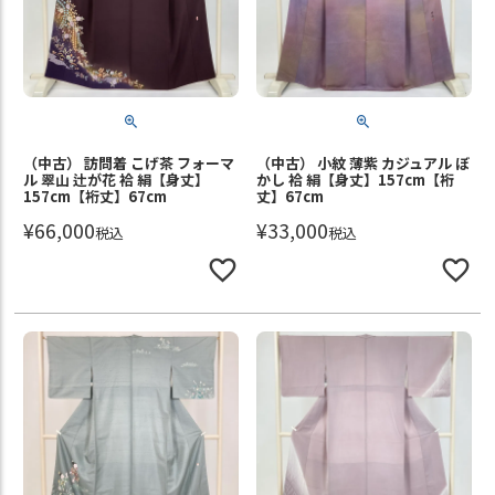
（中古） 訪問着 こげ茶 フォーマ
（中古） 小紋 薄紫 カジュアル ぼ
ル 翠山 辻が花 袷 絹【身丈】
かし 袷 絹【身丈】157cm【裄
157cm【裄丈】67cm
丈】67cm
¥
66,000
¥
33,000
税込
税込