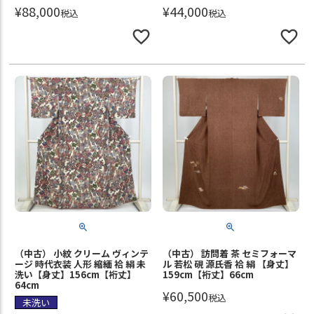
¥
88,000
¥
44,000
税込
税込
（中古） 小紋 クリーム ヴィンテ
（中古） 訪問着 茶 セミフォーマ
ージ 時代衣装 人形 縮緬 袷 絹 未
ル 若松 硯 源氏香 袷 絹 【身丈】
洗い【身丈】156cm【裄丈】
159cm【裄丈】66cm
64cm
¥
60,500
税込
未洗い