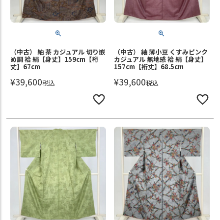
（中古） 紬 茶 カジュアル 切り嵌
（中古） 紬 薄小豆 くすみピンク
め調 袷 絹【身丈】159cm【裄
カジュアル 無地感 袷 絹【身丈】
丈】67cm
157cm【裄丈】68.5cm
¥
39,600
¥
39,600
税込
税込