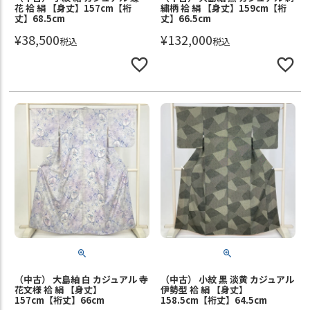
花 袷 絹 【身丈】157cm【裄
繍柄 袷 絹 【身丈】159cm【裄
丈】68.5cm
丈】66.5cm
¥
38,500
¥
132,000
税込
税込
（中古） 大島紬 白 カジュアル 寺
（中古） 小紋 黒 淡黄 カジュアル
花文様 袷 絹 【身丈】
伊勢型 袷 絹 【身丈】
157cm【裄丈】66cm
158.5cm【裄丈】64.5cm