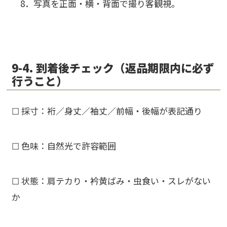
8．写真を
正面・横・背面
で撮り客観視。
9-4. 到着後チェック（返品期限内に必ず
行うこと）
☐ 採寸：裄／身丈／袖丈／前幅・後幅が表記通り
☐ 色味：自然光で許容範囲
☐ 状態：
肩テカり・衿黄ばみ・虫食い・スレ
がない
か