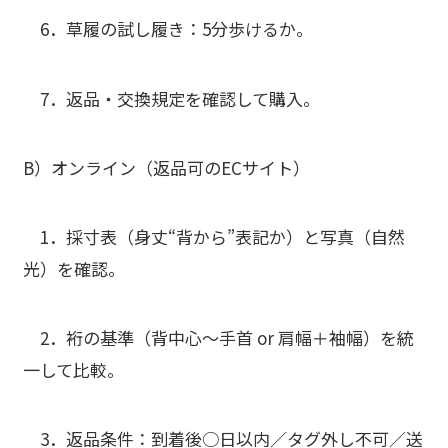
6．
草履の試し履き
：5分歩けるか。
7．
返品・交換規定
を確認して購入。
B）オンライン（返品可のECサイト）
1．
採寸表
（身丈“背から”表記か）と
写真（自然
光）
を確認。
2．
裄の基準
（背中心〜手首 or 肩幅＋袖幅）を統
一して比較。
3．
返品条件
：到着後○日以内／タグ外し不可／送