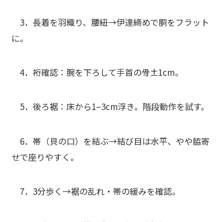
3．長着を羽織り、
腰紐→伊達締め
で胴をフラット
に。
4．
裄確認
：腕を下ろして手首の骨±1cm。
5．
後ろ裾
：床から1–3cm浮き。階段動作を試す。
6．
帯（貝の口）を結ぶ→結び目は水平
、やや脇寄
せで座りやすく。
7．3分歩く→
裾の乱れ
・
帯の緩み
を確認。