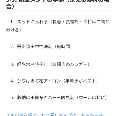
合）
1．
ネットに入れる
（長着・長襦袢・半衿は白物と
分ける）
2．
弱水流＋中性洗剤
（短時間）
3．
軽脱水→陰干し
（肩幅広めハンガー）
4．シワは
当て布アイロン
（半乾きがベスト）
5．収納は
不織布カバー＋防虫剤
（ウールは特に）
きもの保存袋ゆったり長尺タイプはこちらから→