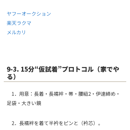
ヤフーオークション
楽天ラクマ
メルカリ
9-3. 15分“仮試着”プロトコル（家でや
る）
1．
用意
：長着・長襦袢・帯・腰紐2・伊達締め・
足袋・大きい鏡
2．長襦袢を着て
半衿をピンと
（衿芯）。