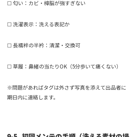
☐ 匂い：カビ・樟脳が強すぎない
☐ 洗濯表示：
洗える
表記か
☐ 長襦袢の半衿：
清潔・交換可
☐ 草履：
鼻緒の当たり
OK（5分歩いて痛くない）
※問題があれば
タグは外さず
写真を添えて出品者に
期日内に連絡
します。
9-5. 初回メンテの手順（洗える素材の場