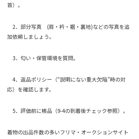
首）。
2．
部分写真 (
肩・衿・裾・裏地)などの写真を追
加依頼しましょう。
3．
匂い・保管環境
を質問。
4．
返品ポリシー
（“説明にない重大欠陥”時の対
応）を確認します。
5．
評価前に検品
（9-4の到着後チェック参照）。
着物の出品件数の多いフリマ・オークションサイト