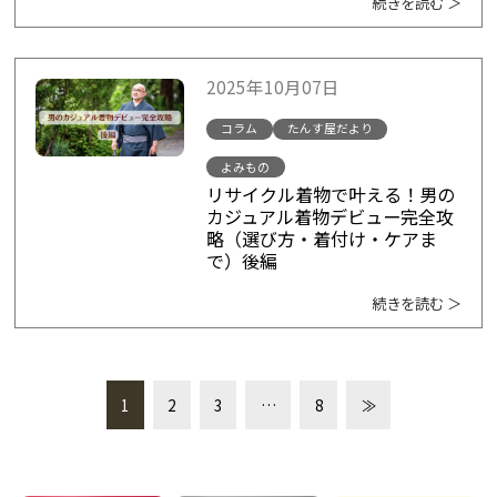
続きを読む ＞
2025年10月07日
コラム
たんす屋だより
よみもの
リサイクル着物で叶える！男の
カジュアル着物デビュー完全攻
略（選び方・着付け・ケアま
で）後編
続きを読む ＞
1
2
3
…
8
≫