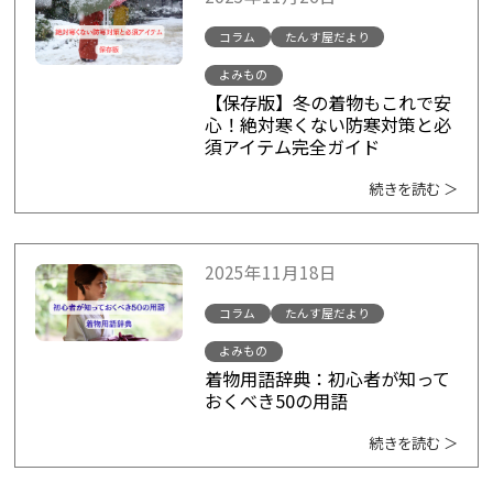
コラム
たんす屋だより
よみもの
【保存版】冬の着物もこれで安
心！絶対寒くない防寒対策と必
須アイテム完全ガイド
続きを読む ＞
2025年11月18日
コラム
たんす屋だより
よみもの
着物用語辞典：初心者が知って
おくべき50の用語
続きを読む ＞