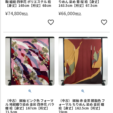
鞠 組紐 四季花 ポリエステル 袷
りめん 染め 菊 桜 袷【身丈】
【身丈】165cm【裄丈】68cm
163.5cm【裄丈】67.5cm
¥
74,800
¥
66,000
税込
税込
（中古） 振袖 ピンク色 フォーマ
（中古） 振袖 赤 金茶 臙脂色 フ
ル 地紋織り染め 金彩 四季花 バラ
ォーマル ちりめん 染め 金彩 蝶
蝶 袷【身丈】167cm【裄丈】
袷【身丈】162.5cm【裄丈】
71.5cm
70cm