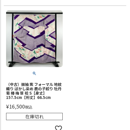
（中古）振袖 紫 フォーマル 地紋
織り ぼかし染め 鹿の子絞り 牡丹
菊 椿 梅 笹 袷 S【身丈】
157.5cm【裄丈】66.5cm
¥
16,500
税込
在庫切れ