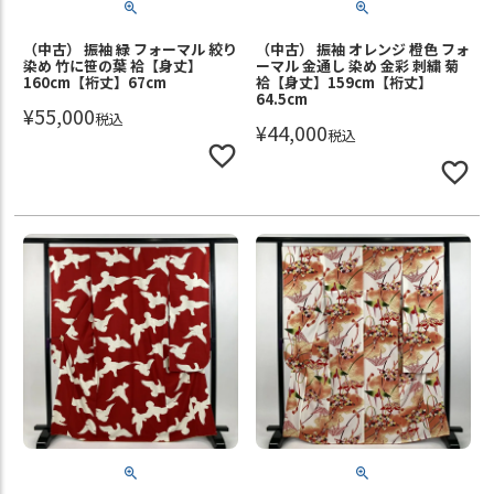
（中古） 振袖 緑 フォーマル 絞り
（中古） 振袖 オレンジ 橙色 フォ
染め 竹に笹の葉 袷【身丈】
ーマル 金通し 染め 金彩 刺繍 菊
160cm【裄丈】67cm
袷【身丈】159cm【裄丈】
64.5cm
¥
55,000
税込
¥
44,000
税込