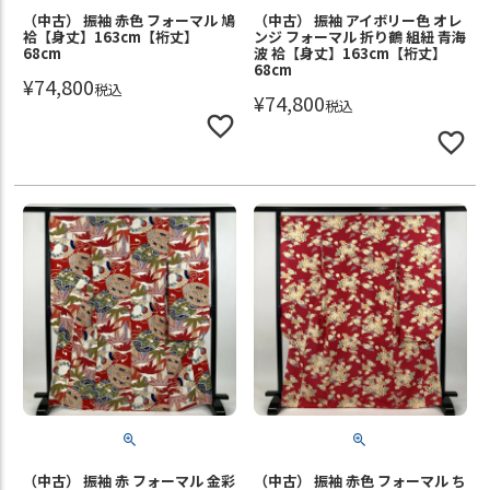
（中古） 振袖 赤色 フォーマル 鳩
（中古） 振袖 アイボリー色 オレ
袷【身丈】163cm【裄丈】
ンジ フォーマル 折り鶴 組紐 青海
68cm
波 袷【身丈】163cm【裄丈】
68cm
¥
74,800
税込
¥
74,800
税込
（中古） 振袖 赤 フォーマル 金彩
（中古） 振袖 赤色 フォーマル ち