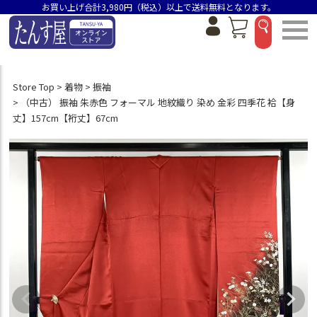
お買い上げ合計3,980円（税込）以上で送料無料となります。
Store Top
着物
振袖
（中古） 振袖 朱赤色 フォーマル 地紋織り 染め 金彩 四季花 袷【身
丈】157cm【裄丈】67cm