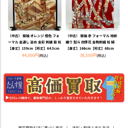
（中古） 振袖 オレンジ 橙色 フォ
（中古） 振袖 赤 フォーマル 地紋
ーマル 金通し 染め 金彩 刺繍 菊 袷
織り 熨斗 四季花 金駒刺繍 袷 絹
【身丈】159cm【裄丈】64.5cm
【身丈】166cm【裄丈】68cm
44,000円
38,500円
(税込)
(税込)
特定商取引法に基づく表示
送料・配送と支払方法