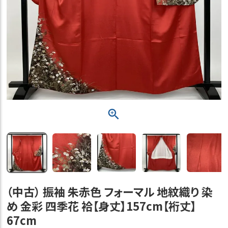
（中古） 振袖 朱赤色 フォーマル 地紋織り 染
め 金彩 四季花 袷【身丈】157cm【裄丈】
67cm