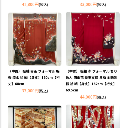
41,800円
33,000円
(税込)
(税込)
（中古） 振袖 赤茶 フォーマル 梅
（中古） 振袖 赤 フォーマル ちり
桜 流水 袷 絹【身丈】160cm【裄
めん 四季花 薬玉文様 貝桶 金駒刺
丈】68cm
繍 袷 絹【身丈】162cm【裄丈】
33,000円
69.5cm
(税込)
44,000円
(税込)