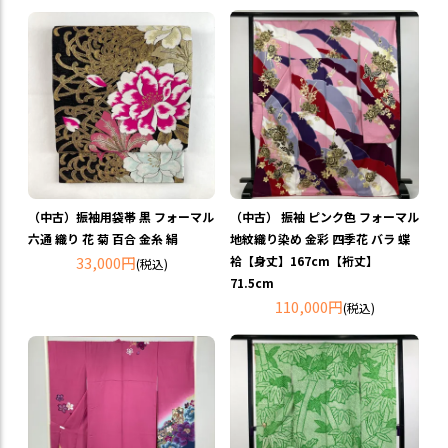
（中古）振袖用袋帯 黒 フォーマル
（中古） 振袖 ピンク色 フォーマル
六通 織り 花 菊 百合 金糸 絹
地紋織り染め 金彩 四季花 バラ 蝶
33,000円
袷【身丈】167cm【裄丈】
(税込)
71.5cm
110,000円
(税込)