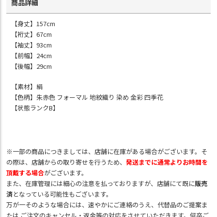
商品詳細
【身丈】157cm
【裄丈】67cm
【袖丈】93cm
【前幅】24cm
【後幅】29cm
【素材】絹
【色柄】朱赤色 フォーマル 地紋織り 染め 金彩 四季花
【状態ランクB】
※一部の商品につきましては、店舗に在庫がある場合がございます。そ
の際は、店舗からの取り寄せを行うため、
発送までに通常よりお時間を
頂戴する場合
がございます。
また、在庫管理には細心の注意を払っておりますが、店舗にて既に
販売
済
となっている可能性もございます。
万が一そのような場合には、速やかにご連絡のうえ、代替品のご提案ま
たは ご注文のキャンセル・返金等の対応をさせていただきます。何卒ご