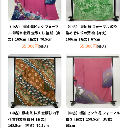
（中古） 振袖 濃ピンク フォーマ
（中古） 振袖 緑 フォーマル 絞り
ル 御所車 牡丹 宝尽くし 袷 絹【身
染め 竹に笹の葉 袷【身丈】
丈】169cm【裄丈】70.5cm
160cm【裄丈】67cm
55,000円
55,000円
(税込)
(税込)
（中古）振袖 茶 抹茶 金銀彩 四季
（中古）振袖 ピンク 花 フォーマル
花 古典文様 袷 M【身丈】
袷 S【身丈】158.5cm【裄丈】
162.5cm【裄丈】70.5cm
68cm