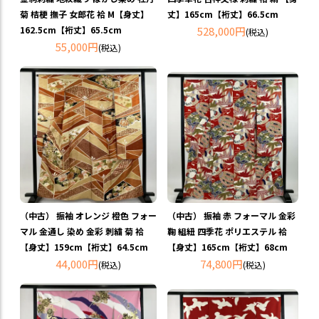
菊 桔梗 撫子 女郎花 袷 M【身丈】
丈】165cm【裄丈】66.5cm
162.5cm【裄丈】65.5cm
528,000円
(税込)
55,000円
(税込)
（中古） 振袖 オレンジ 橙色 フォー
（中古） 振袖 赤 フォーマル 金彩
マル 金通し 染め 金彩 刺繍 菊 袷
鞠 組紐 四季花 ポリエステル 袷
【身丈】159cm【裄丈】64.5cm
【身丈】165cm【裄丈】68cm
44,000円
74,800円
(税込)
(税込)