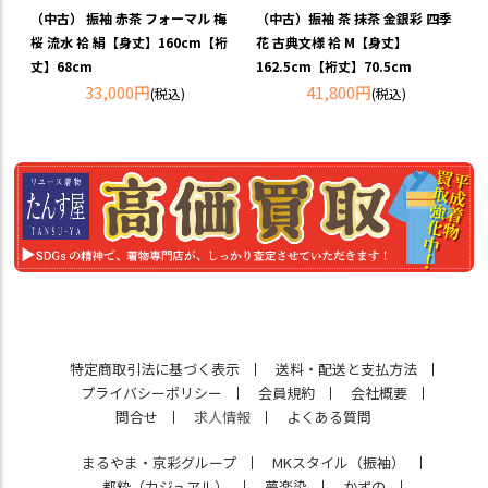
（中古） 振袖 赤茶 フォーマル 梅
（中古）振袖 茶 抹茶 金銀彩 四季
桜 流水 袷 絹【身丈】160cm【裄
花 古典文様 袷 M【身丈】
丈】68cm
162.5cm【裄丈】70.5cm
33,000円
41,800円
(税込)
(税込)
特定商取引法に基づく表示
送料・配送と支払方法
プライバシーポリシー
会員規約
会社概要
問合せ
求人情報
よくある質問
まるやま・京彩グループ
MKスタイル（振袖）
都粋（カジュアル）
夢楽染
かずの