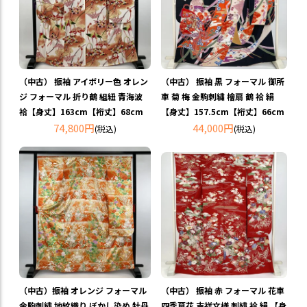
（中古） 振袖 アイボリー色 オレン
（中古） 振袖 黒 フォーマル 御所
ジ フォーマル 折り鶴 組紐 青海波
車 菊 梅 金駒刺繍 檜扇 鶴 袷 絹
袷【身丈】163cm【裄丈】68cm
【身丈】157.5cm【裄丈】66cm
74,800円
44,000円
(税込)
(税込)
（中古）振袖 オレンジ フォーマル
（中古） 振袖 赤 フォーマル 花車
金駒刺繍 地紋織り ぼかし染め 牡丹
四季草花 吉祥文様 刺繍 袷 絹 【身