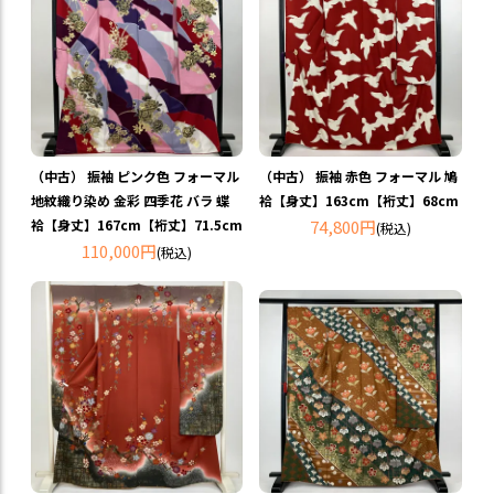
（中古） 振袖 ピンク色 フォーマル
（中古） 振袖 赤色 フォーマル 鳩
地紋織り染め 金彩 四季花 バラ 蝶
袷【身丈】163cm【裄丈】68cm
袷【身丈】167cm【裄丈】71.5cm
74,800円
(税込)
110,000円
(税込)