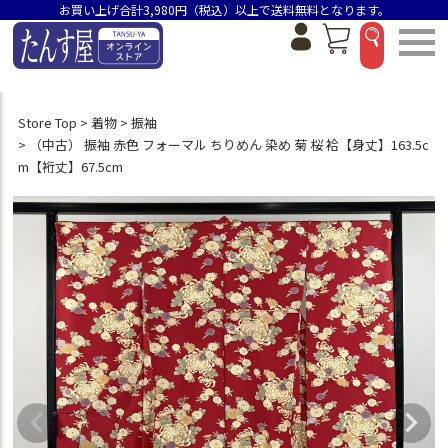
お買い上げ合計3,980円（税込）以上で送料無料となります。
Store Top
着物
振袖
（中古） 振袖 赤色 フォーマル ちりめん 染め 菊 桜 袷【身丈】163.5c
m【裄丈】67.5cm