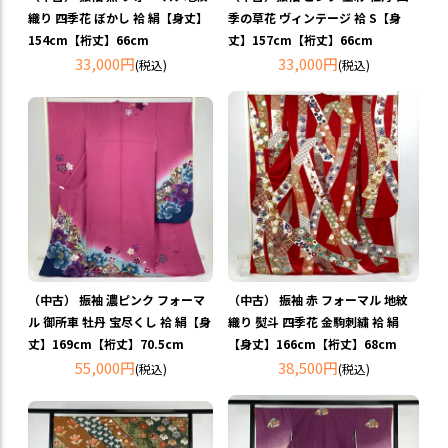
織り 四季花 ぼかし 袷 絹【身丈】
季の草花 ヴィンテージ 袷 S【身
154cm【裄丈】66cm
丈】157cm【裄丈】66cm
33,000円
33,000円
(税込)
(税込)
（中古） 振袖 濃ピンク フォーマ
（中古） 振袖 赤 フォーマル 地紋
ル 御所車 牡丹 宝尽くし 袷 絹【身
織り 熨斗 四季花 金駒刺繍 袷 絹
丈】169cm【裄丈】70.5cm
【身丈】166cm【裄丈】68cm
55,000円
38,500円
(税込)
(税込)