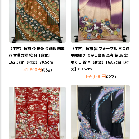
（中古）振袖 茶 抹茶 金銀彩 四季
（中古）振袖 紫 フォーマル 三つ紋
花 古典文様 袷 M【身丈】
地紋織り ぼかし染め 金彩 花 鳥 宝
162.5cm【裄丈】70.5cm
尽くし 袷 M【身丈】163.5cm【裄
41,800円
丈】69.5cm
(税込)
165,000円
(税込)