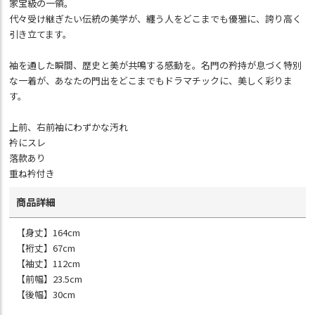
家宝級の一領。
代々受け継ぎたい伝統の美学が、纏う人をどこまでも優雅に、誇り高く
引き立てます。
袖を通した瞬間、歴史と美が共鳴する感動を。名門の矜持が息づく特別
な一着が、あなたの門出をどこまでもドラマチックに、美しく彩りま
す。
上前、右前袖にわずかな汚れ
衿にスレ
落款あり
重ね衿付き
商品詳細
【身丈】164cm
【裄丈】67cm
【袖丈】112cm
【前幅】23.5cm
【後幅】30cm