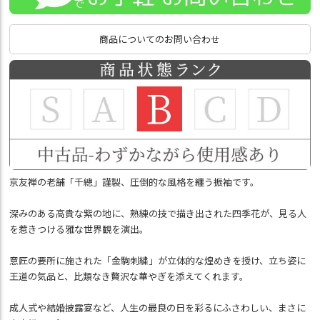
商品についてのお問い合わせ
京友禅の老舗「千總」謹製、圧倒的な風格を纏う振袖です。
深みのある高貴な紫の地に、熟練の技で描き出された四季花が、見る人
を惹きつける雅な世界観を演出。
意匠の要所に施された「金駒刺繍」が立体的な煌めきを授け、立ち姿に
王道の気品と、比類なき贅沢な華やぎを添えてくれます。
成人式や結婚披露宴など、人生の最良の日を彩るにふさわしい、まさに