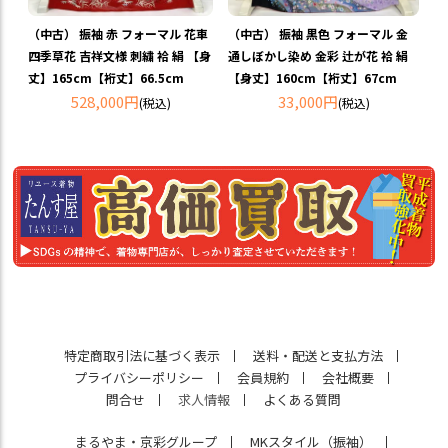
（中古） 振袖 赤 フォーマル 花車
（中古） 振袖 黒色 フォーマル 金
四季草花 吉祥文様 刺繍 袷 絹 【身
通しぼかし染め 金彩 辻が花 袷 絹
丈】165cm【裄丈】66.5cm
【身丈】160cm【裄丈】67cm
528,000円
33,000円
(税込)
(税込)
特定商取引法に基づく表示
送料・配送と支払方法
プライバシーポリシー
会員規約
会社概要
問合せ
求人情報
よくある質問
まるやま・京彩グループ
MKスタイル（振袖）