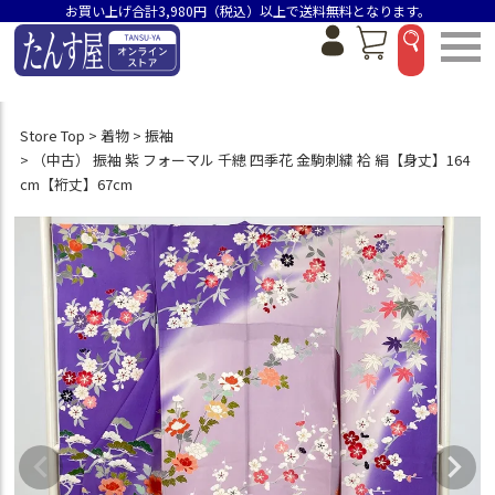
お買い上げ合計3,980円（税込）以上で送料無料となります。
Store Top
着物
振袖
（中古） 振袖 紫 フォーマル 千總 四季花 金駒刺繍 袷 絹【身丈】164
cm【裄丈】67cm