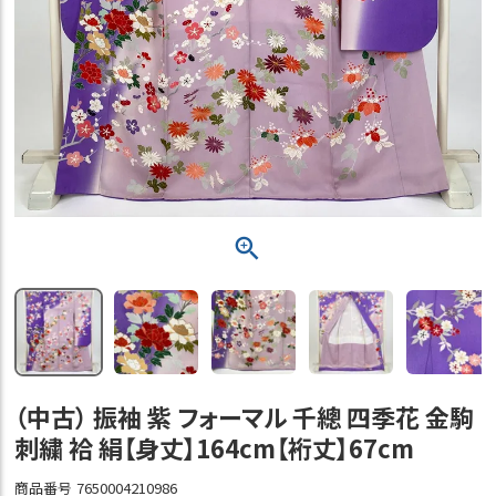
（中古） 振袖 紫 フォーマル 千總 四季花 金駒
刺繍 袷 絹【身丈】164cm【裄丈】67cm
商品番号
7650004210986