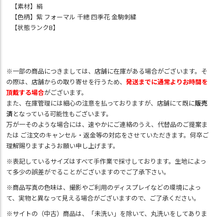
【素材】絹
【色柄】紫 フォーマル 千總 四季花 金駒刺繍
【状態ランクB】
※一部の商品につきましては、店舗に在庫がある場合がございます。そ
の際は、店舗からの取り寄せを行うため、
発送までに通常よりお時間を
頂戴する場合
がございます。
また、在庫管理には細心の注意を払っておりますが、店舗にて既に
販売
済
となっている可能性もございます。
万が一そのような場合には、速やかにご連絡のうえ、代替品のご提案ま
たは ご注文のキャンセル・返金等の対応をさせていただきます。何卒ご
理解賜りますようお願い申し上げます。
※表記しているサイズはすべて手作業で採寸しております。生地によっ
て多少の誤差がでることがございますのでご了承下さい。
※商品写真の色味は、撮影やご利用のディスプレイなどの環境によっ
て、実物と異なって見える場合がございますので、ご了承ください。
※サイトの（中古）商品は、「未洗い」を除いて、丸洗いをしてありま