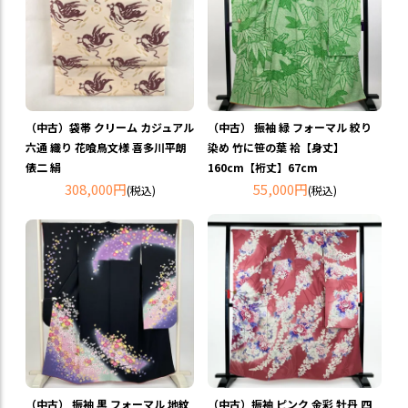
（中古）袋帯 クリーム カジュアル
（中古） 振袖 緑 フォーマル 絞り
六通 織り 花喰鳥文様 喜多川平朗
染め 竹に笹の葉 袷【身丈】
俵二 絹
160cm【裄丈】67cm
308,000円
55,000円
(税込)
(税込)
（中古） 振袖 黒 フォーマル 地紋
（中古）振袖 ピンク 金彩 牡丹 四