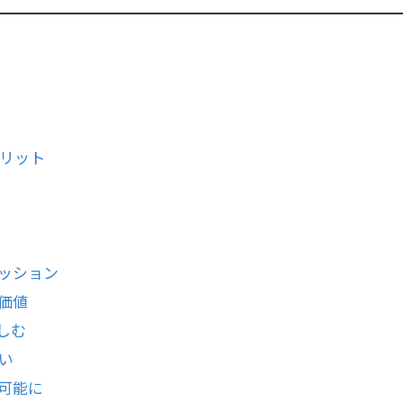
メリット
ァッション
い価値
しむ
会い
が可能に