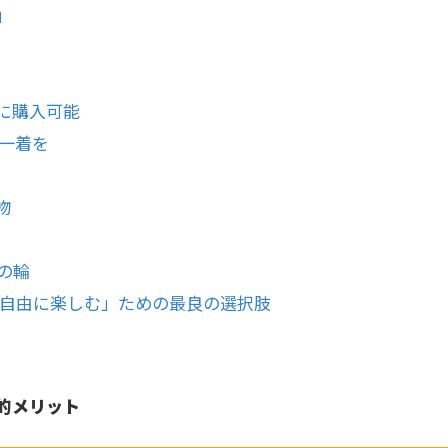
」
に購入可能
の一着を
物
物の輪
自由に楽しむ」ための最良の選択肢
済的メリット