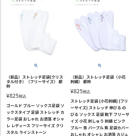
（新品）ストレッチ足袋(クリス
（新品）ストレッチ足袋（小花
タル付き）（フリーサイズ） 都
刺繍） 都粋
粋
¥
825
税込
¥
825
税込
ストレッチ足袋 (小花刺繍) (フリ
ゴールド ブルー ソックス足袋 ソ
ーサイズ) ストレッチ 伸びる の
ックスタイプ 足袋 ストレッチ カ
びる ソックス 足袋 靴下 フリーサ
ラー足袋 おしゃれ お洒落 オシャ
イズ 小花 刺しゅう 刺繍 ピンク
レ レディース フリーサイズ クリ
ブルー 青 パープル 紫 足袋カバー
スタル ラインストーン
おしゃれ オシャレ お洒落 カジュ