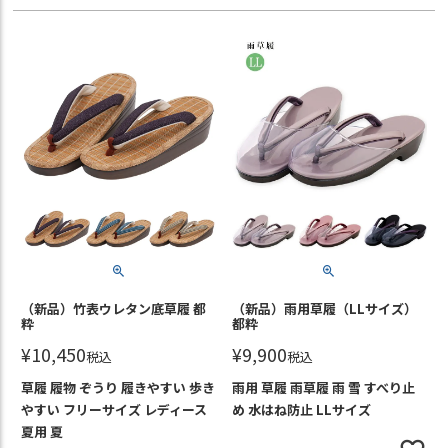
（新品）竹表ウレタン底草履 都
（新品）雨用草履（LLサイズ）
粋
都粋
¥
10,450
¥
9,900
税込
税込
草履 履物 ぞうり 履きやすい 歩き
雨用 草履 雨草履 雨 雪 すべり止
やすい フリーサイズ レディース
め 水はね防止 LLサイズ
夏用 夏