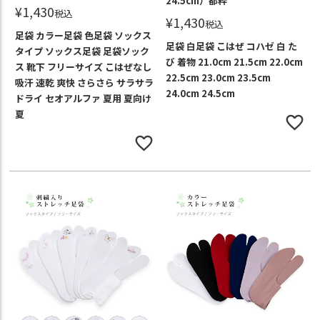
24.5cm）都粋
¥
1,430
税込
¥
1,430
税込
足袋 カラー足袋 色足袋 ソックス
足袋 白足袋 こはぜ コハゼ 白 た
タイプ ソックス足袋 足袋ソック
び 着物 21.0cm 21.5cm 22.0cm
ス 靴下 フリーサイズ こはぜなし
22.5cm 23.0cm 23.5cm
吸汗 速乾 爽快 さらさら サラサラ
24.0cm 24.5cm
ドライ セオアルファ 夏用 夏向け
夏