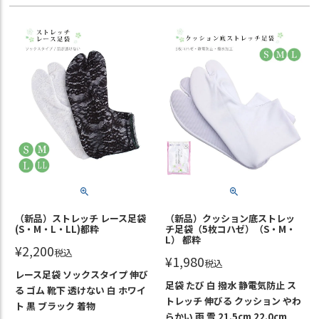
（新品）ストレッチ レース足袋
（新品）クッション底ストレッ
(S・M・L・LL)都粋
チ足袋（5枚コハゼ）（S・M・
L） 都粋
¥
2,200
税込
¥
1,980
税込
レース足袋 ソックスタイプ 伸び
足袋 たび 白 撥水 静電気防止 ス
る ゴム 靴下 透けない 白 ホワイ
トレッチ 伸びる クッション やわ
ト 黒 ブラック 着物
らかい 雨 雪 21.5cm 22.0cm