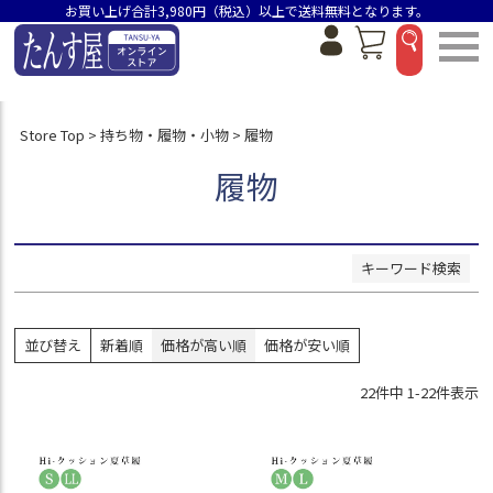
お買い上げ合計3,980円（税込）以上で送料無料となります。
並び順
新着順
価格が安い順
Store Top
持ち物・履物・小物
履物
価格が高い順
おすすめ順
履物
検索
キーワード検索
並び替え
新着順
価格が高い順
価格が安い順
22
件中
1
-
22
件表示