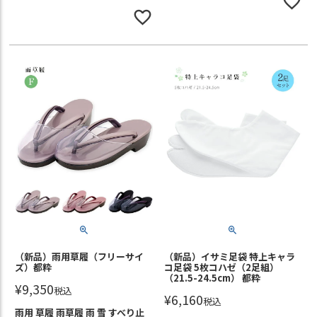
（新品）雨用草履（フリーサイ
（新品）イサミ足袋 特上キャラ
ズ）都粋
コ足袋 5枚コハゼ（2足組）
（21.5-24.5cm） 都粋
¥
9,350
税込
¥
6,160
税込
雨用 草履 雨草履 雨 雪 すべり止