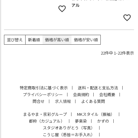
アル
並び替え
新着順
価格が高い順
価格が安い順
22
件中
1
-
22
件表示
特定商取引法に基づく表示
送料・配送と支払方法
プライバシーポリシー
会員規約
会社概要
問合せ
求人情報
よくある質問
まるやま・京彩グループ
MKスタイル（振袖）
都粋（カジュアル）
夢楽染
かずの
スタジオありがとう（写真）
こうじ屋（悉皆＝お手入れ）