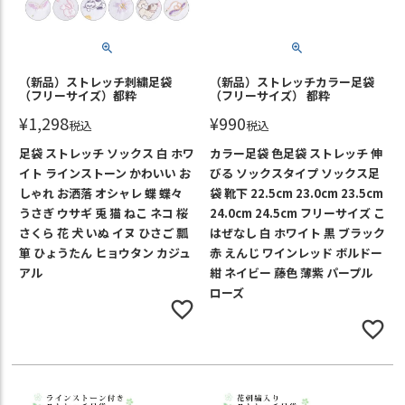
（新品）ストレッチ刺繍足袋
（新品）ストレッチカラー足袋
（フリーサイズ）都粋
（フリーサイズ） 都粋
¥
1,298
¥
990
税込
税込
足袋 ストレッチ ソックス 白 ホワ
カラー足袋 色足袋 ストレッチ 伸
イト ラインストーン かわいい お
びる ソックスタイプ ソックス足
しゃれ お洒落 オシャレ 蝶 蝶々
袋 靴下 22.5cm 23.0cm 23.5cm
うさぎ ウサギ 兎 猫 ねこ ネコ 桜
24.0cm 24.5cm フリーサイズ こ
さくら 花 犬 いぬ イヌ ひさご 瓢
はぜなし 白 ホワイト 黒 ブラック
箪 ひょうたん ヒョウタン カジュ
赤 えんじ ワインレッド ボルドー
アル
紺 ネイビー 藤色 薄紫 パープル
ローズ