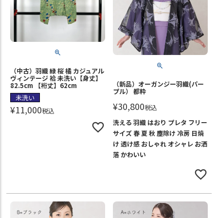
（中古）羽織 緑 桜 橘 カジュアル
ヴィンテージ 袷 未洗い【身丈】
（新品）オーガンジー羽織(パー
82.5cm 【裄丈】62cm
プル） 都粋
未洗い
¥
30,800
税込
¥
11,000
税込
洗える 羽織 はおり プレタ フリー
サイズ 春 夏 秋 塵除け 冷房 日焼
け 透け感 おしゃれ オシャレ お洒
落 かわいい