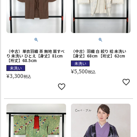
（中古）単衣羽織 茶 無地 肩すべ
（中古）羽織 白 絞り 袷 未洗い
り 未洗い ひとえ【身丈】81cm
【身丈】68cm 【裄丈】62cm
【裄丈】68.5cm
未洗い
未洗い
¥
5,500
税込
¥
3,300
税込