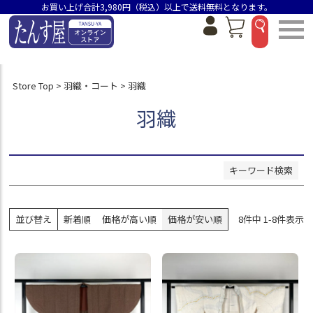
お買い上げ合計3,980円（税込）以上で送料無料となります。
並び順
新着順
価格が安い順
Store Top
羽織・コート
羽織
価格が高い順
おすすめ順
羽織
検索
キーワード検索
並び替え
新着順
価格が高い順
価格が安い順
8
件中
1
-
8
件表示