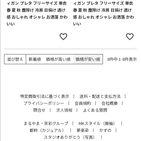
ィガン プレタ フリーサイズ 単衣
ィガン プレタ フリーサイズ 単衣
春 夏 秋 塵除け 冷房 日焼け 透け
春 夏 秋 塵除け 冷房 日焼け 透け
感 おしゃれ オシャレ お洒落 かわ
感 おしゃれ オシャレ お洒落 かわ
いい
いい
並び替え
新着順
価格が高い順
価格が安い順
8
件中
1
-
8
件表示
特定商取引法に基づく表示
送料・配送と支払方法
プライバシーポリシー
会員規約
会社概要
問合せ
求人情報
よくある質問
まるやま・京彩グループ
MKスタイル（振袖）
都粋（カジュアル）
夢楽染
かずの
スタジオありがとう（写真）