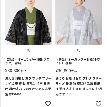
（新品）オーガンジー羽織(ブラ
（新品）オーガンジー羽織(ホワ
ック） 都粋
イト） 都粋
¥
30,800
¥
30,800
税込
税込
洗える 羽織 はおり プレタ フリー
洗える 羽織 はおり プレタ フリー
サイズ 春 夏 秋 塵除け 冷房 日焼
サイズ 春 夏 秋 塵除け 冷房 日焼
け 透け感 おしゃれ オシャレ お洒
け 透け感 おしゃれ オシャレ お洒
落 かわいい
落 かわいい