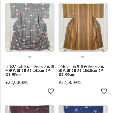
（中古） 紬 グレー カジュアル 遠
（中古） 紬 茶 黄色 カジュアル
州椿 袷 絹【身丈】161cm【裄
縞 袷 絹【身丈】150.5cm【裄
丈】68cm
丈】69cm
¥
22,000
¥
27,500
税込
税込