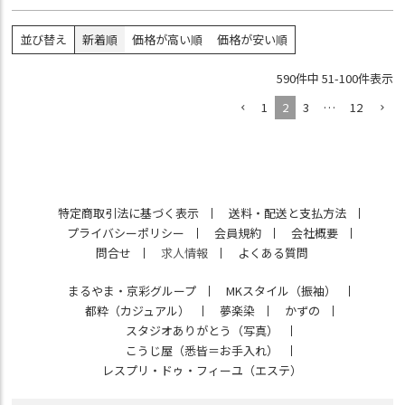
並び替え
新着順
価格が高い順
価格が安い順
590
件中
51
-
100
件表示
1
2
3
…
12
特定商取引法に基づく表示
送料・配送と支払方法
プライバシーポリシー
会員規約
会社概要
問合せ
求人情報
よくある質問
まるやま・京彩グループ
MKスタイル（振袖）
都粋（カジュアル）
夢楽染
かずの
スタジオありがとう（写真）
こうじ屋（悉皆＝お手入れ）
レスプリ・ドゥ・フィーユ（エステ）