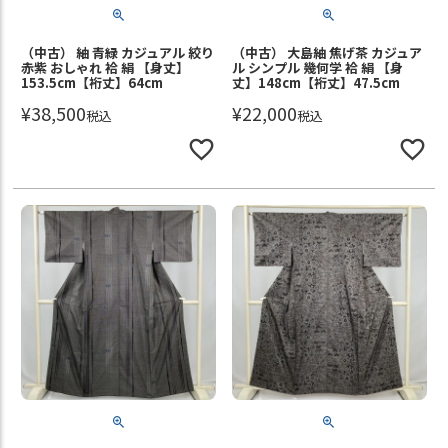
（中古） 紬 青緑 カジュアル 絞り
（中古） 大島紬 焦げ茶 カジュア
赤紫 おしゃれ 袷 絹 【身丈】
ル シンプル 幾何学 袷 絹 【身
153.5cm【裄丈】64cm
丈】148cm【裄丈】47.5cm
¥
38,500
¥
22,000
税込
税込