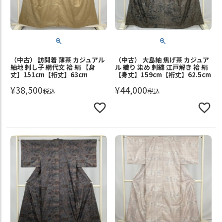
（中古） 訪問着 薄茶 カジュアル
（中古） 大島紬 焦げ茶 カジュア
紬地 刺し子 網代文 袷 絹 【身
ル 織り 染め 刺繍 江戸解き 袷 絹
丈】151cm【裄丈】63cm
【身丈】159cm【裄丈】62.5cm
¥
38,500
¥
44,000
税込
税込