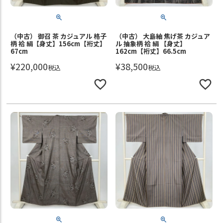
（中古） 御召 茶 カジュアル 格子
（中古） 大島紬 焦げ茶 カジュア
柄 袷 絹【身丈】156cm【裄丈】
ル 抽象柄 袷 絹 【身丈】
67cm
162cm【裄丈】66.5cm
¥
220,000
¥
38,500
税込
税込