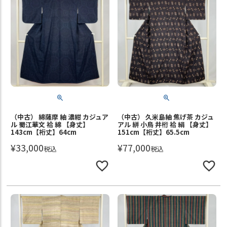
（中古） 綿薩摩 紬 濃紺 カジュア
（中古） 久米島紬 焦げ茶 カジュ
ル 蜀江華文 袷 綿 【身丈】
アル 絣 小鳥 井桁 袷 絹 【身丈】
143cm【裄丈】64cm
151cm【裄丈】65.5cm
¥
33,000
¥
77,000
税込
税込