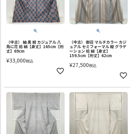
（中古） 紬 黒 紺 カジュアル 八
（中古） 御召 マルチカラー カジ
角に花 袷 絹【身丈】165cm【裄
ュアル セミフォーマル 縦 グラデ
丈】69cm
ーション 袷 絹【身丈】
159.5cm【裄丈】62cm
¥
33,000
税込
¥
27,500
税込