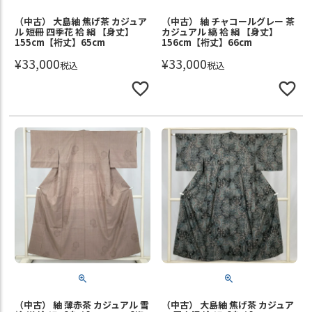
（中古） 大島紬 焦げ茶 カジュア
（中古） 紬 チャコールグレー 茶
ル 短冊 四季花 袷 絹 【身丈】
カジュアル 縞 袷 絹 【身丈】
155cm【裄丈】65cm
156cm【裄丈】66cm
¥
33,000
¥
33,000
税込
税込
（中古） 紬 薄赤茶 カジュアル 雪
（中古） 大島紬 焦げ茶 カジュア