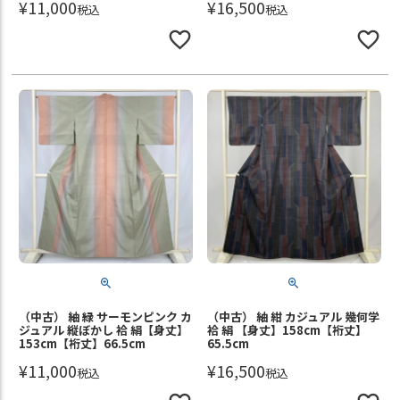
¥
11,000
¥
16,500
税込
税込
（中古） 紬 緑 サーモンピンク カ
（中古） 紬 紺 カジュアル 幾何学
ジュアル 縦ぼかし 袷 絹【身丈】
袷 絹 【身丈】158cm【裄丈】
153cm【裄丈】66.5cm
65.5cm
¥
11,000
¥
16,500
税込
税込