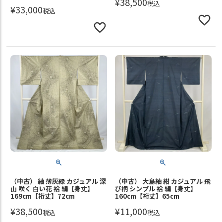
¥
38,500
税込
¥
33,000
税込
（中古） 紬 薄灰緑 カジュアル 深
（中古） 大島紬 紺 カジュアル 飛
山 咲く 白い花 袷 絹【身丈】
び柄 シンプル 袷 絹【身丈】
169cm【裄丈】72cm
160cm【裄丈】65cm
¥
38,500
¥
11,000
税込
税込