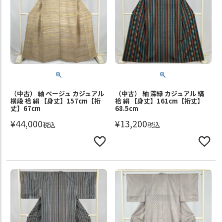
（中古） 紬 ベージュ カジュアル
（中古） 紬 深緑 カジュアル 縞
横段 袷 絹 【身丈】157cm【裄
袷 絹 【身丈】161cm【裄丈】
丈】67cm
68.5cm
¥
44,000
¥
13,200
税込
税込