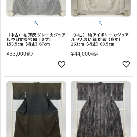
（中古） 紬 薄灰 グレー カジュア
（中古） 紬 アイボリー カジュア
ル 杢目文様 袷 絹【身丈】
ル ぜんまい 縞 袷 絹【身丈】
158.5cm【裄丈】67cm
163cm【裄丈】68.5cm
¥
33,000
¥
44,000
税込
税込