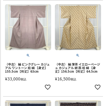
（中古） 紬 ピンクグレー カジュ
（中古） 紬 薄茶 イエローベージ
アル ワントーン 袷 絹 【身丈】
ュ カジュアル 絣 燕 袷 絹 【身
155.5cm【裄丈】63cm
丈】156.5cm【裄丈】64.5cm
¥
33,000
¥
16,500
税込
税込