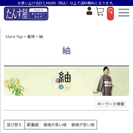
お買い上げ合計3,980円（税込）以上で送料無料となります。
在庫なし商品
在庫なし商品を表示しない
商品番号/JANコード
Store Top
着物
紬
紬
並び順
新着順
価格が安い順
価格が高い順
おすすめ順
検索
キーワード検索
並び替え
新着順
価格が高い順
価格が安い順