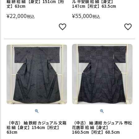
輪 絣 袷 絹 【身丈】151cm【裄
ル 平安鏡 袷 絹【身丈】
丈】63cm
147cm【裄丈】63.5cm
¥
22,000
¥
55,000
税込
税込
（中古） 紬 鉄紺 カジュアル 文箱
（中古） 紬 濃紺 カジュアル 市松
袷 絹【身丈】154cm【裄丈】
花唐草 袷 絹【身丈】
63cm
160.5cm【裄丈】68.5cm