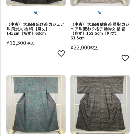
（中古） 大島紬 焦げ茶 カジュア
（中古） 大島紬 薄白茶 臙脂 カジ
ル 風景文 袷 絹 【身丈】
ュアル 変わり格子 動物文 袷 絹
145cm【裄丈】63cm
【身丈】158.5cm【裄丈】
63.5cm
¥
16,500
税込
¥
22,000
税込