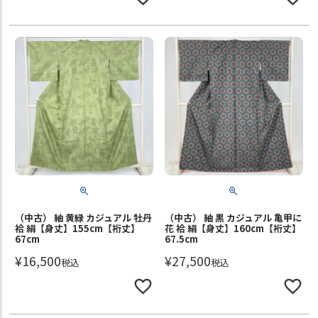
（中古） 紬 黄緑 カジュアル 牡丹
（中古） 紬 黒 カジュアル 亀甲に
袷 絹【身丈】155cm【裄丈】
花 袷 絹【身丈】160cm【裄丈】
67cm
67.5cm
¥
16,500
¥
27,500
税込
税込