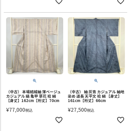
（中古） 本場結城紬 薄ベージュ
（中古） 紬 灰青 カジュアル 紬地
カジュアル 縞 亀甲 草花 袷 絹
染め 道長 天平文 袷 絹 【身丈】
【身丈】162cm【裄丈】70cm
161cm【裄丈】66cm
¥
77,000
¥
27,500
税込
税込