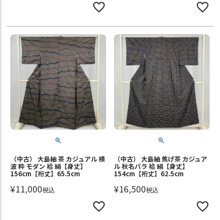
（中古） 大島紬 茶 カジュアル 横
（中古） 大島紬 焦げ茶 カジュア
波 粋 モダン 袷 絹【身丈】
ル 秋名バラ 袷 絹【身丈】
156cm【裄丈】65.5cm
154cm【裄丈】62.5cm
¥
11,000
¥
16,500
税込
税込