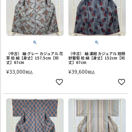
（中古） 紬 グレー カジュアル 花
（中古） 紬 濃紺 カジュアル 短冊
草 袷 絹【身丈】157.5cm【裄
野葡萄 袷 絹【身丈】152cm【裄
丈】67cm
丈】67cm
¥
33,000
¥
39,600
税込
税込