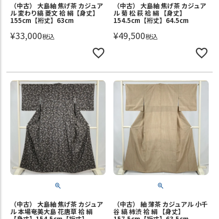
（中古） 大島紬 焦げ茶 カジュア
（中古） 大島紬 焦げ茶 カジュア
ル 変わり縞 菱文 袷 絹【身丈】
ル 菊 松 萩 袷 絹 【身丈】
155cm【裄丈】63cm
154.5cm【裄丈】64.5cm
¥
33,000
¥
49,500
税込
税込
（中古） 大島紬 焦げ茶 カジュア
（中古） 紬 薄茶 カジュアル 小千
ル 本場奄美大島 花唐草 袷 絹
谷 縞 柿渋 袷 絹 【身丈】
【身丈】154.5cm【裄丈】
157.5cm【裄丈】63.5cm