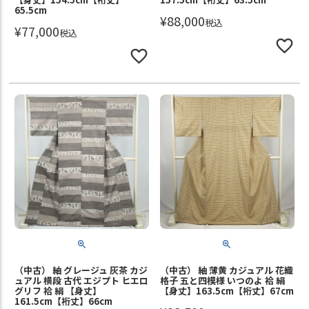
65.5cm
¥
88,000
税込
¥
77,000
税込
（中古） 紬 グレージュ 灰茶 カジ
（中古） 紬 薄黄 カジュアル 花織
ュアル 横段 古代 エジプト ヒエロ
格子 五と四模様 いつのよ 袷 絹
グリフ 袷 絹 【身丈】
【身丈】163.5cm【裄丈】67cm
161.5cm【裄丈】66cm