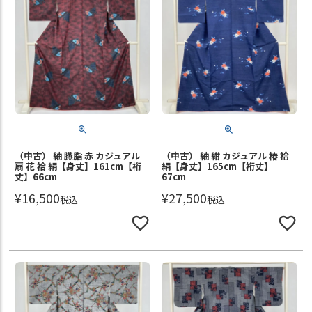
（中古） 紬 臙脂 赤 カジュアル
（中古） 紬 紺 カジュアル 椿 袷
扇 花 袷 絹【身丈】161cm【裄
絹【身丈】165cm【裄丈】
丈】66cm
67cm
¥
16,500
¥
27,500
税込
税込