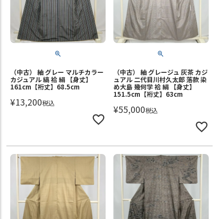
（中古） 紬 グレー マルチカラー
（中古） 紬 グレージュ 灰茶 カジ
カジュアル 縞 袷 絹 【身丈】
ュアル 二代目川村久太郎 落款 染
161cm【裄丈】68.5cm
め大島 幾何学 袷 絹 【身丈】
151.5cm【裄丈】63cm
¥
13,200
税込
¥
55,000
税込