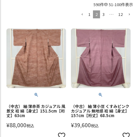
590
件中
51
-
100
件表示
1
2
3
…
12
（中古） 紬 薄赤茶 カジュアル 風
（中古） 紬 薄小豆 くすみピンク
景文 袷 絹【身丈】151.5cm【裄
カジュアル 無地感 袷 絹【身丈】
丈】63cm
157cm【裄丈】68.5cm
¥
88,000
¥
39,600
税込
税込