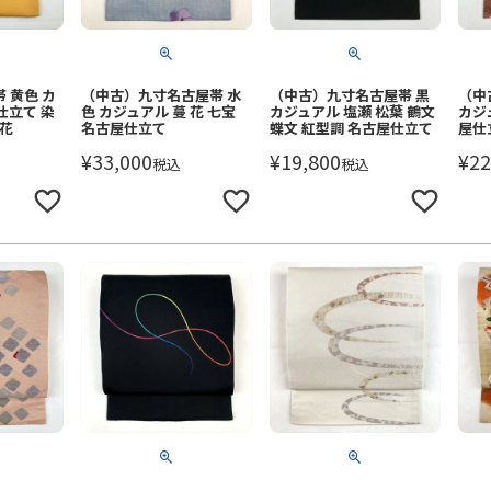
 黄色 カ
（中古）九寸名古屋帯 水
（中古）九寸名古屋帯 黒
（中
仕立て 染
色 カジュアル 蔓 花 七宝
カジュアル 塩瀬 松葉 鶴文
カジ
季花
名古屋仕立て
蝶文 紅型調 名古屋仕立て
屋仕
¥
33,000
¥
19,800
¥
22
税込
税込