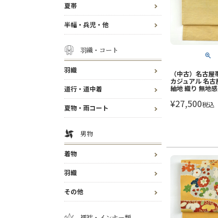
夏帯
半幅・兵児・他
羽織・コート
羽織
（中古）名古屋帯
カジュアル 名古
紬地 織り 無地感
道行・道中着
¥
27,500
税込
夏物・雨コート
男物
着物
羽織
その他
襦袢・インナー類