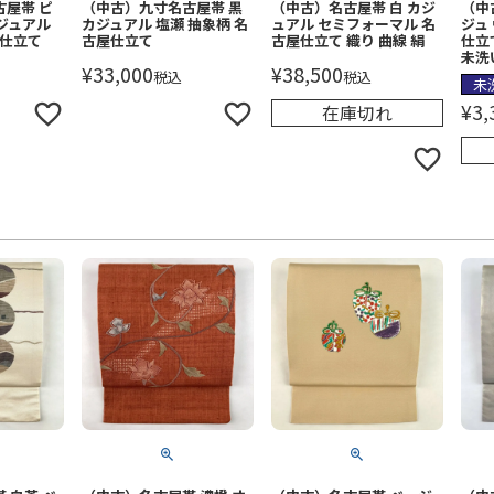
屋帯 ピ
（中古）九寸名古屋帯 黒
（中古）名古屋帯 白 カジ
（中
ジュアル
カジュアル 塩瀬 抽象柄 名
ュアル セミフォーマル 名
ジュ
屋仕立て
古屋仕立て
古屋仕立て 織り 曲線 絹
仕立
未洗
¥
33,000
¥
38,500
税込
税込
未
¥
3,
在庫切れ