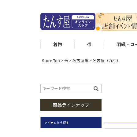
価格
状態ランク
着物
帯
羽織・コ
状態ラ
状態ラ
Store Top
帯
名古屋帯
名古屋（九寸）
身丈（選べ
身丈15
身丈160
商品ラインナップ
アイテムから探す