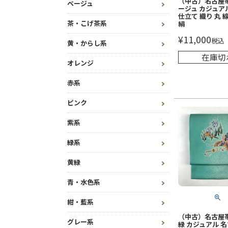
（中古）名古屋帯
ベージュ
ージュ カジュア
仕立て 織り 丸 
茶・こげ茶系
絹
¥
11,000
税込
黄・からし系
在庫切
オレンジ
赤系
ピンク
紫系
緑系
黄緑
青・水色系
紺・藍系
（中古）名古屋帯
グレー系
緑 カジュアル 