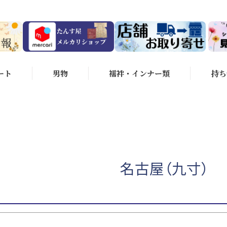
在庫なし商品
商品番号/JANコ
～
並び順
（選べるのは1つです）
ート
男物
襦袢・インナー類
持ち
新着順
価格
ンクS
状態ランクA
状態ランクB
ンクC
状態ランクD
るのは1つです）
4.5cm未満
身丈155～159.5cm
～164.5cm
身丈165～169.5cm
身丈170cm以上
名古屋（九寸）
検索