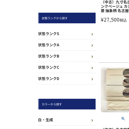
（中古）九寸名古
ンクベージュ カ
菱 抽象柄 名古
¥
27,500
状態ランクから探す
税込
状態ランクS
状態ランクA
状態ランクB
状態ランクC
状態ランクD
カラーから探す
白・生成