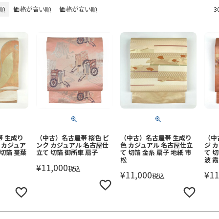
順
価格が高い順
価格が安い順
3
 生成り
（中古）名古屋帯 桜色 ピ
（中古）名古屋帯 生成り
（中
 カジュア
ンク カジュアル 名古屋仕
色 カジュアル 名古屋仕立
ジ 
切箔 蔓葉
立て 切箔 御所車 扇子
て 切箔 金糸 扇子 地紙 市
て 
松
波 霞
¥
11,000
税込
¥
11,000
¥
11
税込