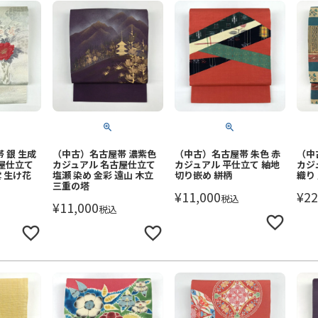
 銀 生成
（中古）名古屋帯 濃紫色
（中古）名古屋帯 朱色 赤
（中
屋仕立て
カジュアル 名古屋仕立て
カジュアル 平仕立て 紬地
カジ
雲 生け花
塩瀬 染め 金彩 遠山 木立
切り嵌め 絣柄
織り
三重の塔
¥
11,000
¥
22
税込
¥
11,000
税込