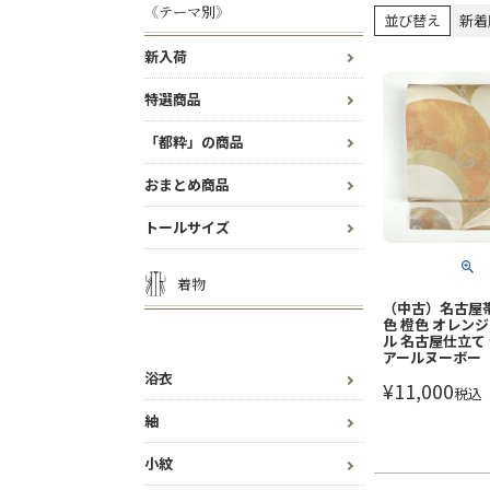
《テーマ別》
並び替え
新着
新入荷
特選商品
「都粋」の商品
おまとめ商品
トールサイズ
着物
（中古）名古屋帯
色 橙色 オレンジ
ル 名古屋仕立て 
アールヌーボー
浴衣
¥
11,000
税込
紬
小紋