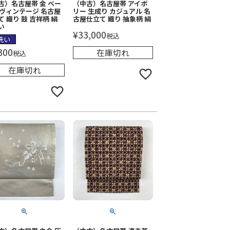
古）名古屋帯 金 ベー
（中古）名古屋帯 アイボ
 ヴィンテージ 名古屋
リー 生成り カジュアル 名
て 織り 鼓 吉祥柄 絹
古屋仕立て 織り 抽象柄 絹
い
¥
33,000
税込
洗い
300
在庫切れ
税込
在庫切れ