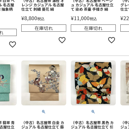
 白茶 ベ
（中古）名古屋帯 濃橙 オ
（中古）名古屋帯 ベージ
（中
ル 名古屋
レンジ カジュアル 名古屋
ュ カジュアル 名古屋仕立
グレ
線 抽象柄
仕立て 刺繍 蔓花 絹
て 染め 茶壷 手描き 絹
仕立
¥
8,800
¥
11,000
¥
22
税込
税込
在庫切れ
在庫切れ
れ
 翡翠 青
（中古）名古屋帯 白金 カ
（中古）名古屋帯 黒色 カ
（中
名古屋仕立
ジュアル 名古屋仕立て 蘇
ジュアル 名古屋仕立て 引
ジュ