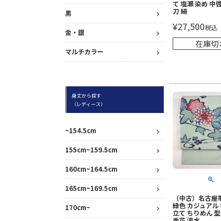
て 塩瀬 染め 中啓
刀 絹
黒
¥
27,500
税込
金・銀
在庫切
マルチカラー
身丈から探す
（レディース）
~154.5cm
155cm~159.5cm
160cm~164.5cm
165cm~169.5cm
（中古）名古屋帯
緑色 カジュアル
170cm~
立て ちりめん 型
季花 流水