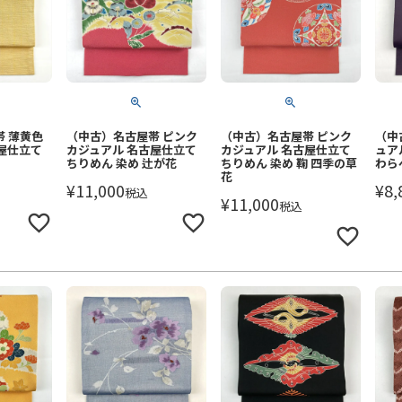
 薄黄色
（中古）名古屋帯 ピンク
（中古）名古屋帯 ピンク
（中
屋仕立て
カジュアル 名古屋仕立て
カジュアル 名古屋仕立て
ュア
ちりめん 染め 辻が花
ちりめん 染め 鞠 四季の草
わらべ
花
¥
11,000
¥
8,
税込
¥
11,000
税込