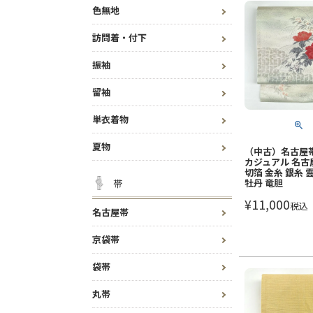
色無地
訪問着・付下
振袖
留袖
単衣着物
夏物
（中古）名古屋帯
カジュアル 名古
切箔 金糸 銀糸 
牡丹 竜胆
帯
¥
11,000
税込
名古屋帯
京袋帯
袋帯
丸帯