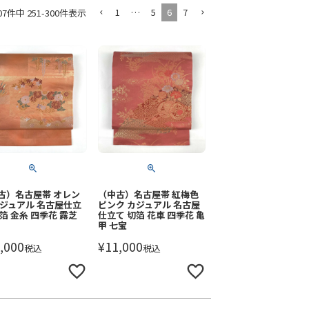
1
…
5
6
7
07
件中
251
-
300
件表示
古）名古屋帯 オレン
（中古）名古屋帯 紅梅色
カジュアル 名古屋仕立
ピンク カジュアル 名古屋
切箔 金糸 四季花 露芝
仕立て 切箔 花車 四季花 亀
甲 七宝
,000
¥
11,000
税込
税込