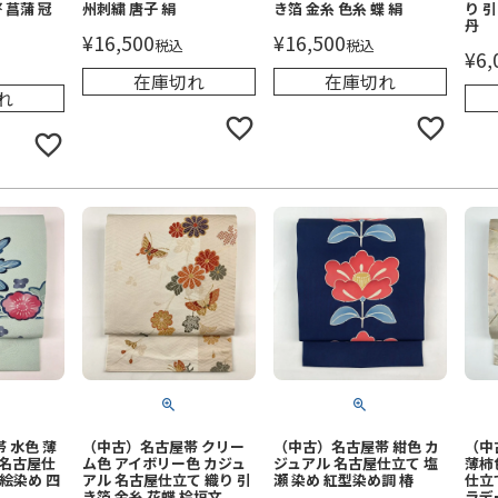
 菖蒲 冠
州刺繍 唐子 絹
き箔 金糸 色糸 蝶 絹
り 
丹
¥
16,500
¥
16,500
税込
税込
¥
6,
在庫切れ
在庫切れ
れ
 水色 薄
（中古）名古屋帯 クリー
（中古）名古屋帯 紺色 カ
（中
 名古屋仕
ム色 アイボリー色 カジュ
ジュアル 名古屋仕立て 塩
薄柿
絵染め 四
アル 名古屋仕立て 織り 引
瀬 染め 紅型染め調 椿
仕立
き箔 金糸 花蝶 桧垣文
ラデ