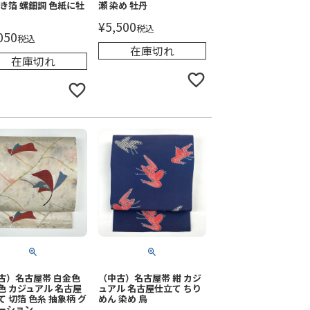
引き箔 螺鈿調 色紙に牡
瀬 染め 牡丹
¥
5,500
税込
050
税込
在庫切れ
在庫切れ
古）名古屋帯 白金色
（中古）名古屋帯 紺 カジ
色 カジュアル 名古屋
ュアル 名古屋仕立て ちり
て 切箔 色糸 抽象柄 グ
めん 染め 鳥
ーション