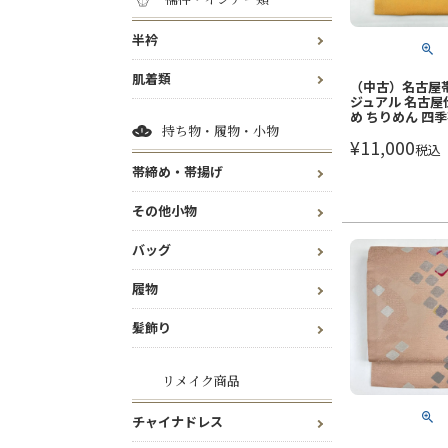
半衿
肌着類
（中古）名古屋帯
ジュアル 名古屋
め ちりめん 四
持ち物・履物・小物
¥
11,000
税込
帯締め・帯揚げ
その他小物
バッグ
履物
髪飾り
リメイク商品
チャイナドレス