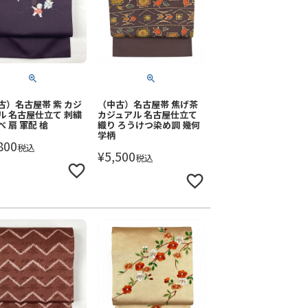
古）名古屋帯 紫 カジ
（中古）名古屋帯 焦げ茶
ル 名古屋仕立て 刺繍
カジュアル 名古屋仕立て
 扇 軍配 槍
織り ろうけつ染め調 幾何
学柄
800
税込
¥
5,500
税込