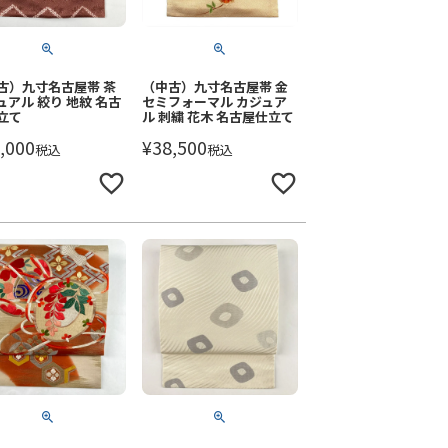
古）九寸名古屋帯 茶
（中古）九寸名古屋帯 金
ュアル 絞り 地紋 名古
セミフォーマル カジュア
立て
ル 刺繍 花木 名古屋仕立て
,000
¥
38,500
税込
税込