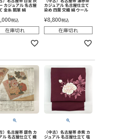
古）名古屋帯 白金 灰
（中古）名古屋帯 濃赤茶
ー カジュアル 名古屋
カジュアル 名古屋仕立て
て 金糸 瓢箪 絹
染め 四葉 交織 絹 ウール
,000
¥
8,800
税込
税込
在庫切れ
在庫切れ
古）名古屋帯 銀色 カ
（中古）名古屋帯 赤紫 カ
アル 名古屋仕立て 織
ジュアル 名古屋仕立て 塩