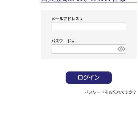
メールアドレス
(
必
パスワード
須
)
(
必
須
)
パスワードをお忘れですか？