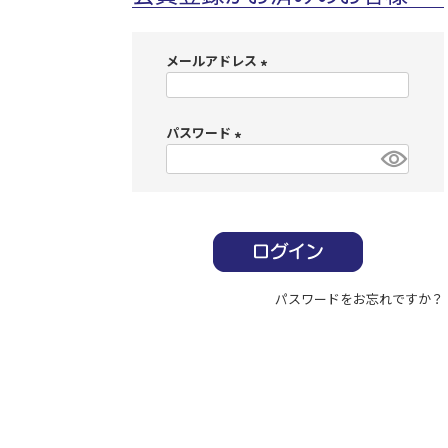
メールアドレス
(
必
パスワード
須
)
(
必
須
)
パスワードをお忘れですか？