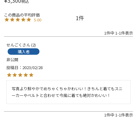
¥
3,300
税込
1
5.00
1
件中
1
-
1
件表示
せんごく
2
購入者
非公開
投稿日
2023/02/28
写真より鮮やかでめちゃくちゃかわいい！きちんと着てもスニ
ーカーやベルトと合わせて今風に着ても絶対かわいい！
1
件中
1
-
1
件表示