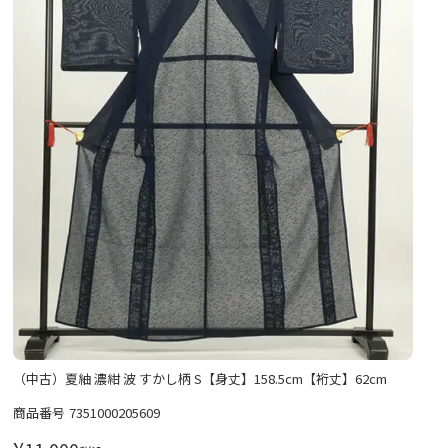
（中古）夏紬 濃紺 波 すかし柄 S【身丈】158.5cm【裄丈】62cm
商品番号
7351000205609