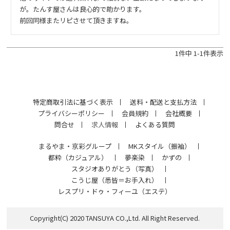
が。たんす屋さんは良心的で助かります。

前回同様またリピさせて頂きますね。
1
件中
1
-
1
件表示
特定商取引法に基づく表示
送料・配送と支払方法
プライバシーポリシー
会員規約
会社概要
問合せ
求人情報
よくある質問
まるやま・京彩グループ
MKスタイル（振袖）
都粋（カジュアル）
夢楽染
かずの
スタジオありがとう（写真）
こうじ屋（悉皆＝お手入れ）
レスプリ・ドゥ・フィーユ（エステ）
Copyright(C) 2020 TANSUYA CO.,Ltd. All Right Reserved.