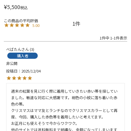
¥
5,500
税込
1
5.00
1
件中
1
-
1
件表示
べばたん
3
購入者
非公開
投稿日
2025/12/04
週末の紅葉を見に行く際に着用していきたい赤い帯を探してい
ました。敏速な対応に大感謝です。紺色の小紋に落ち着いた赤
色の帯。

クリスマスはママ友とランチなのでクリスマスカラーとして再
度、今回、購入した赤色帯を着用したいと考えてます。

お正月にも使えそうで今からワクワク。

他のサイトでは送料無料まで結構な、金額になってしまいます