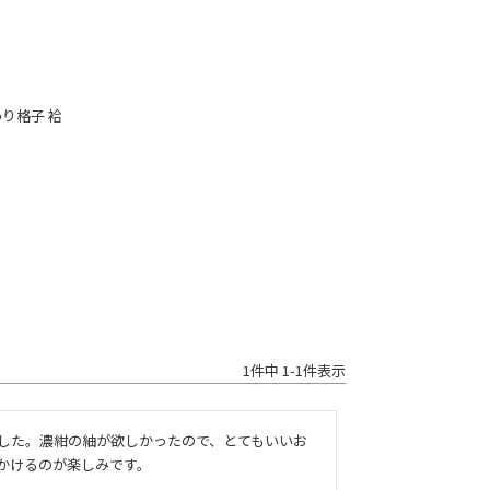
わり格子 袷
1
件中
1
-
1
件表示
した。濃紺の紬が欲しかったので、とてもいいお
かけるのが楽しみです。