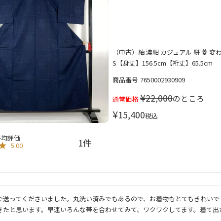
（中古）紬 濃紺 カジュアル 絣 菱 変
S【身丈】156.5cm【裄丈】65.5cm
商品番号
7650002930909
¥
22,000
のところ
通常価格
¥
15,400
税込
1
5.00
で送ってくださいました。丸洗い済みでもあるので、お着物もとてもきれいで
きたと思います。早速いろんな帯を合わせてみて、ワクワクしてます。着て出