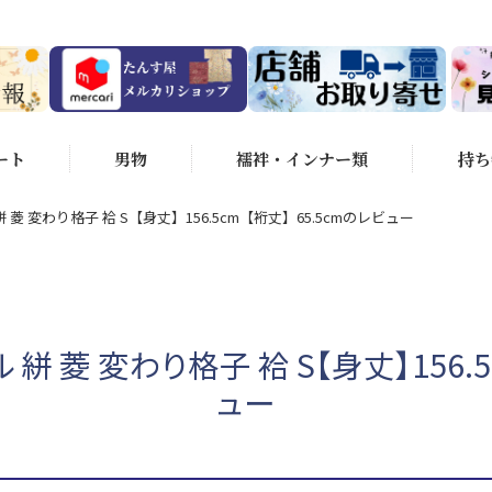
ート
男物
襦袢・インナー類
持ち
 菱 変わり格子 袷 S【身丈】156.5cm【裄丈】65.5cmのレビュー
絣 菱 変わり格子 袷 S【身丈】156.
ュー