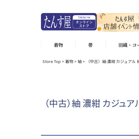
着物
帯
羽織・コ
Store Top
着物
紬
（中古）紬 濃紺 カジュアル 絣
（中古）紬 濃紺 カジュアル 