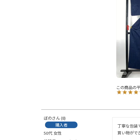
ぼの
8
購入者
丁寧な包装
買い物がで
50代
女性