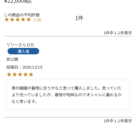
¥
22,000
税込
1
5.00
1
件中
1
-
1
件表示
リリー
13
購入者
非公開
投稿日
2025/12/19
黒の縮緬の着物に合うかなと思って購入しました。思っていた
より光っていましたが、着物が地味なのでオシャレに着れるか
なと思います。
1
件中
1
-
1
件表示