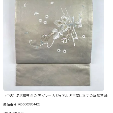
（中古）名古屋帯 白金 灰 グレー カジュアル 名古屋仕立て 金糸 瓢箪 絹
商品番号
7650003864425