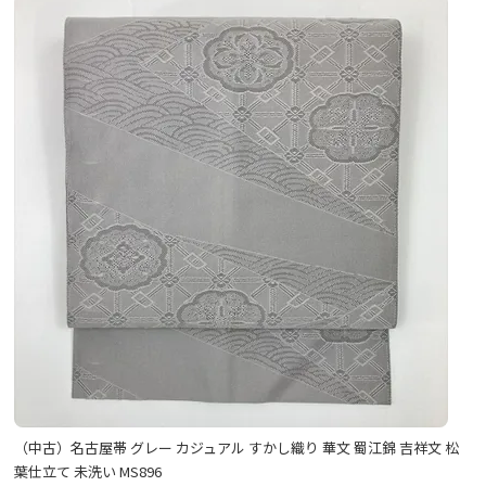
（中古）名古屋帯 グレー カジュアル すかし織り 華文 蜀江錦 吉祥文 松
葉仕立て 未洗い MS896