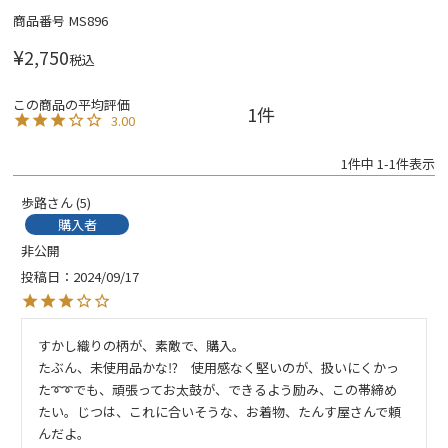
商品番号
MS896
¥
2,750
税込
1
3.00
1
件中
1
-
1
件表示
歩路
5
購入者
非公開
投稿日
2024/09/17
すかし織りの柄が、素敵で、購入。

たぶん、未使用品かな⁉️　使用感なく堅いのが、扱いにくかっ
た➰➰でも、頑張ってお太鼓が、できるよう励み、この帯締め
たい。じつは、これに合いそうな、お着物、たんす屋さんで頼
んだよ。