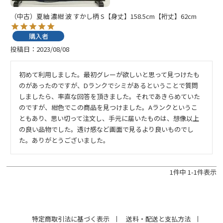
（中古）夏紬 濃紺 波 すかし柄 S【身丈】158.5cm【裄丈】62cm
購入者
投稿日
2023/08/08
初めて利用しました。最初グレーが欲しいと思って見つけたも
のがあったのですが、Dランクでシミがあるということで質問
しましたら、率直な回答を頂きました。それであきらめていた
のですが、紺色でこの商品を見つけました。Aランクというこ
ともあり、思い切って注文し、手元に届いたものは、想像以上
の良い品物でした。透け感など画面で見るより良いものでし
た。ありがとうございました。
1
件中
1
-
1
件表示
特定商取引法に基づく表示
送料・配送と支払方法