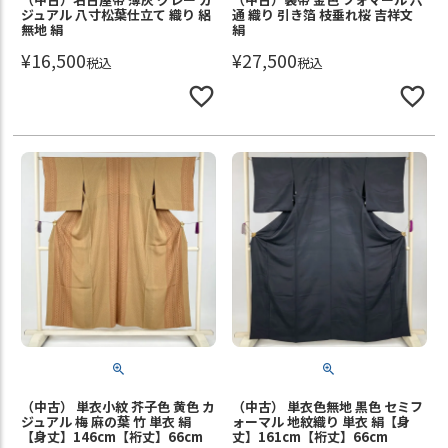
ジュアル 八寸松葉仕立て 織り 絽
通 織り 引き箔 枝垂れ桜 吉祥文
無地 絹
絹
¥
16,500
¥
27,500
税込
税込
（中古） 単衣小紋 芥子色 黄色 カ
（中古） 単衣色無地 黒色 セミフ
ジュアル 梅 麻の葉 竹 単衣 絹
ォーマル 地紋織り 単衣 絹【身
【身丈】146cm【裄丈】66cm
丈】161cm【裄丈】66cm