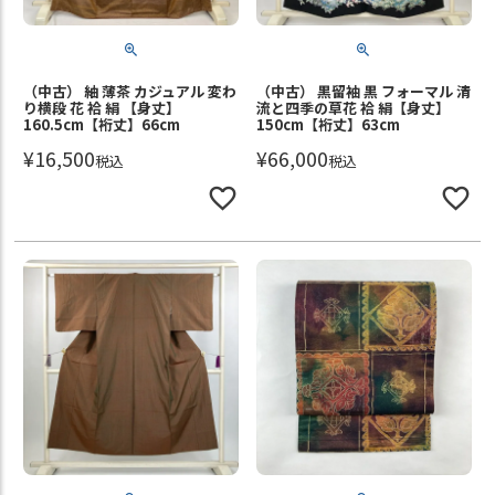
（中古） 紬 薄茶 カジュアル 変わ
（中古） 黒留袖 黒 フォーマル 清
り横段 花 袷 絹 【身丈】
流と四季の草花 袷 絹【身丈】
160.5cm【裄丈】66cm
150cm【裄丈】63cm
¥
16,500
¥
66,000
税込
税込