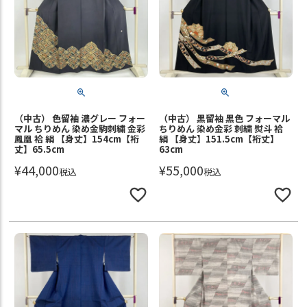
（中古） 色留袖 濃グレー フォー
（中古） 黒留袖 黒色 フォーマル
マル ちりめん 染め金駒刺繍 金彩
ちりめん 染め金彩 刺繍 熨斗 袷
鳳凰 袷 絹 【身丈】154cm【裄
絹 【身丈】151.5cm【裄丈】
丈】65.5cm
63cm
¥
44,000
¥
55,000
税込
税込