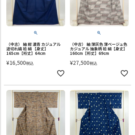
（中古） 紬 紺 濃青 カジュアル
（中古） 紬 薄灰色 薄ベージュ色
途切れ縞 袷 絹 【身丈】
カジュアル 抽象柄 袷 絹【身丈】
165cm【裄丈】64cm
160cm【裄丈】69cm
¥
16,500
¥
27,500
税込
税込