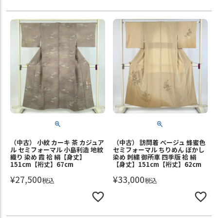
（中古） 小紋 カーキ 茶 カジュア
（中古） 訪問着 ベージュ 蜂蜜色
ル セミフォーマル 小島利造 地紋
セミフォーマル ちりめん ぼかし
織り 染め 霞 袷 絹【身丈】
染め 刺繍 御所車 四季版 袷 絹
151cm【裄丈】67cm
【身丈】151cm【裄丈】62cm
¥
27,500
¥
33,000
税込
税込