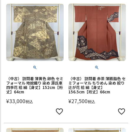
（中古） 訪問着 薄黄色 卵色 セミ
（中古） 訪問着 赤茶 薄臙脂色 セ
フォーマル 地紋織り 染め 源氏車
ミフォーマル ちりめん 染め 絞り
四季花 袷 絹【身丈】152cm【裄
辻が花 袷 絹【身丈】
丈】64cm
156.5cm【裄丈】66cm
¥
33,000
¥
27,500
税込
税込