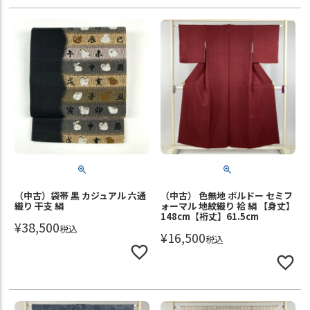
（中古）袋帯 黒 カジュアル 六通
（中古） 色無地 ボルドー セミフ
織り 干支 絹
ォーマル 地紋織り 袷 絹 【身丈】
148cm【裄丈】61.5cm
¥
38,500
税込
¥
16,500
税込