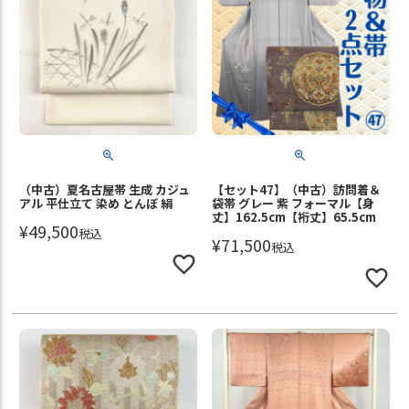
（中古）夏名古屋帯 生成 カジュ
【セット47】（中古）訪問着＆
アル 平仕立て 染め とんぼ 絹
袋帯 グレー 紫 フォーマル【身
丈】162.5cm【裄丈】65.5cm
¥
49,500
税込
¥
71,500
税込