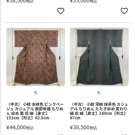
税込
税込
（中古） 小紋 水柿色 ピンクベー
（中古） 小紋 深緑 抹茶色 カジュ
ジュ カジュアル 南部幸雄 ちりめ
アル ちりめん たたき染め 変わり
ん 染め 菊 袷 絹【身丈】
縞 袷 絹【身丈】160cm【裄丈】
153cm【裄丈】62.5cm
67cm
¥
44,000
¥
38,500
税込
税込