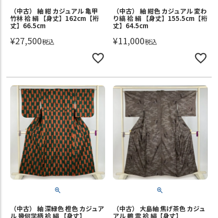
（中古） 紬 紺 カジュアル 亀甲
（中古） 紬 紺色 カジュアル 変わ
竹林 袷 絹 【身丈】162cm【裄
り縞 袷 絹 【身丈】155.5cm【裄
丈】66.5cm
丈】64.5cm
¥
27,500
¥
11,000
税込
税込
（中古） 紬 深緑色 橙色 カジュア
（中古） 大島紬 焦げ茶色 カジュ
ル 幾何学柄 袷 絹 【身丈】
アル 鶴 雲 袷 絹【身丈】