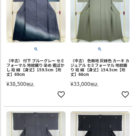
（中古） 付下 ブルーグレー セミ
（中古） 色無地 灰緑色 カーキ カ
フォーマル 地紋織り 染め 裾ぼか
ジュアル セミフォーマル 地紋織
し 袷 絹 【身丈】159.5cm【裄
り 袷 絹 【身丈】154.5cm【裄
丈】69cm
丈】66cm
¥
38,500
¥
33,000
税込
税込