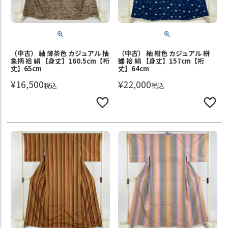
（中古） 紬 薄茶色 カジュアル 抽
（中古） 紬 紺色 カジュアル 絣
象柄 袷 絹 【身丈】160.5cm【裄
蝶 袷 絹 【身丈】157cm【裄
丈】65cm
丈】64cm
¥
16,500
¥
22,000
税込
税込