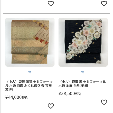
（中古）袋帯 薄茶 セミフォーマ
（中古）袋帯 黒 セミフォーマル
ル 六通 両面 ふくれ織り 桜 吉祥
六通 金糸 色糸 桜 絹
文 絹
¥
38,500
税込
¥
44,000
税込