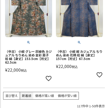
（中古） 小紋 グレー 灰緑色 カジ
（中古） 小紋 紺 カジュアル ちり
ュアル ちりめん 染め 金彩 扇子
めん 染め 花柄 袷 絹【身丈】
袷 絹【身丈】153.5cm【裄丈】
157cm【裄丈】67.5cm
62.5cm
¥
22,000
税込
¥
22,000
税込
並び替え
新着順
価格が高い順
価格が安い順
117
件中
1
-
50
件表示