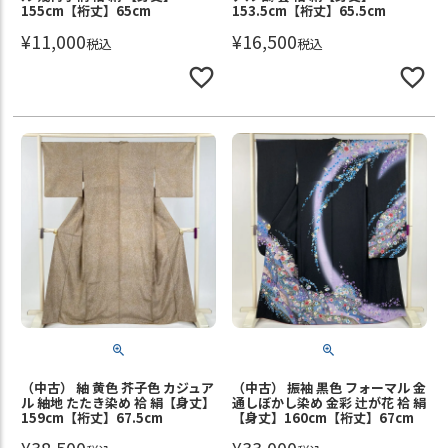
155cm【裄丈】65cm
153.5cm【裄丈】65.5cm
¥
11,000
¥
16,500
税込
税込
（中古） 紬 黄色 芥子色 カジュア
（中古） 振袖 黒色 フォーマル 金
ル 紬地 たたき染め 袷 絹【身丈】
通しぼかし染め 金彩 辻が花 袷 絹
159cm【裄丈】67.5cm
【身丈】160cm【裄丈】67cm
¥
38,500
¥
33,000