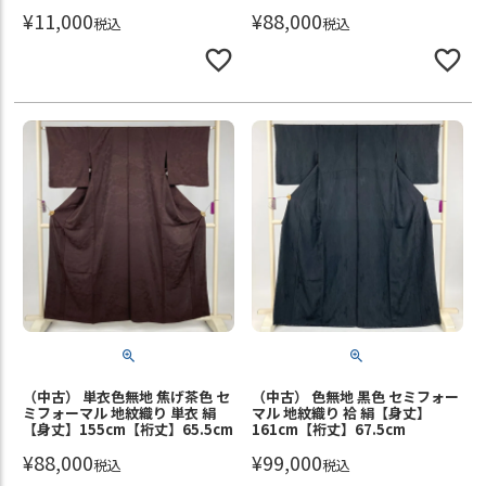
¥
11,000
¥
88,000
税込
税込
（中古） 単衣色無地 焦げ茶色 セ
（中古） 色無地 黒色 セミフォー
ミフォーマル 地紋織り 単衣 絹
マル 地紋織り 袷 絹【身丈】
【身丈】155cm【裄丈】65.5cm
161cm【裄丈】67.5cm
¥
88,000
¥
99,000
税込
税込