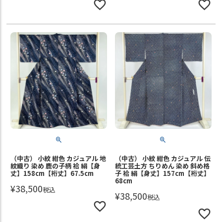
（中古） 小紋 紺色 カジュアル 地
（中古） 小紋 紺色 カジュアル 伝
紋織り 染め 鹿の子柄 袷 絹【身
統工芸土方 ちりめん 染め 斜め格
丈】158cm【裄丈】67.5cm
子 袷 絹【身丈】157cm【裄丈】
68cm
¥
38,500
税込
¥
38,500
税込