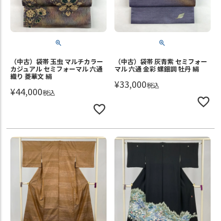
（中古）袋帯 玉虫 マルチカラー
（中古）袋帯 灰青紫 セミフォー
カジュアル セミフォーマル 六通
マル 六通 金彩 螺鈿調 牡丹 絹
織り 菱華文 絹
¥
33,000
税込
¥
44,000
税込