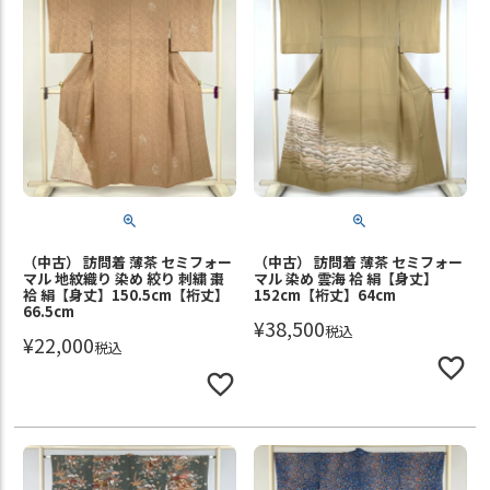
（中古） 訪問着 薄茶 セミフォー
（中古） 訪問着 薄茶 セミフォー
マル 地紋織り 染め 絞り 刺繍 棗
マル 染め 雲海 袷 絹【身丈】
袷 絹【身丈】150.5cm【裄丈】
152cm【裄丈】64cm
66.5cm
¥
38,500
税込
¥
22,000
税込