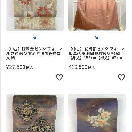
（中古）袋帯 金 ピンク フォーマ
（中古） 訪問着 ピンク フォーマ
ル 六通 織り 太箔 立涌 牡丹唐草
ル 草花 虫 刺繍 地紋織り 袷 絹
文 絹
【身丈】155cm【裄丈】67cm
¥
27,500
¥
16,500
税込
税込