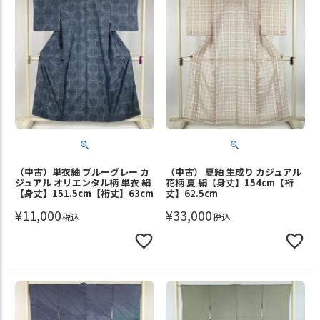
（中古）単衣紬 ブルーグレー カ
（中古） 夏紬 生成り カジュアル
ジュアル オリエンタル柄 単衣 絹
花柄 夏 絹【身丈】154cm【裄
【身丈】151.5cm【裄丈】63cm
丈】62.5cm
¥
11,000
¥
33,000
税込
税込