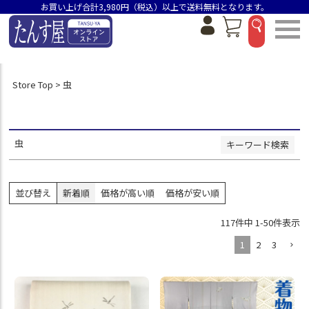
お買い上げ合計3,980円（税込）以上で送料無料となります。
並び順
新着順
価格が安い順
価格が高い順
おすすめ順
Store Top
虫
検索
虫
キーワード検索
並び替え
新着順
価格が高い順
価格が安い順
117
件中
1
-
50
件表示
1
2
3