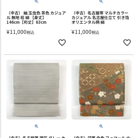
（中古） 紬 玉虫色 茶色 カジュア
（中古）名古屋帯 マルチカラー
ル 無地 袷 絹 【身丈】
カジュアル 名古屋仕立て 引き箔
146cm【裄丈】63cm
オリエンタル柄 絹
¥
11,000
¥
11,000
税込
税込
（中古）名古屋帯 薄灰 グレー カ
（中古）袋帯 金色 フォマール 六