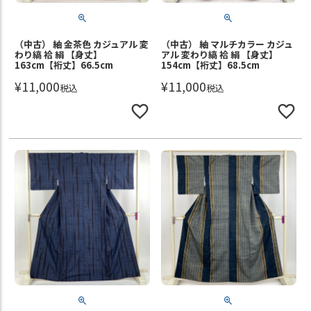
（中古） 紬 金茶色 カジュアル 変
（中古） 紬 マルチカラー カジュ
わり縞 袷 絹 【身丈】
アル 変わり縞 袷 絹 【身丈】
163cm【裄丈】66.5cm
154cm【裄丈】68.5cm
¥
11,000
¥
11,000
税込
税込