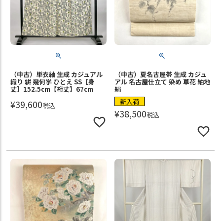
（中古）単衣紬 生成 カジュアル
（中古）夏名古屋帯 生成 カジュ
織り 絣 幾何学 ひとえ SS【身
アル 名古屋仕立て 染め 草花 紬地
丈】152.5cm【裄丈】67cm
絹
新入荷
¥
39,600
税込
¥
38,500
税込