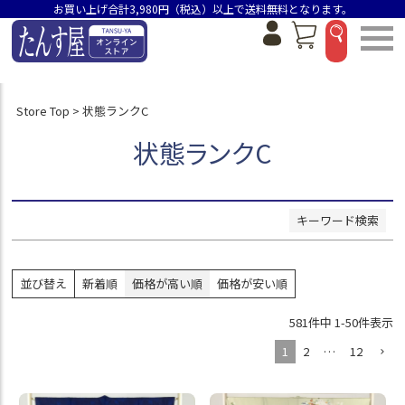
お買い上げ合計3,980円（税込）以上で送料無料となります。
並び順
新着順
価格が安い順
Store Top
状態ランクC
価格が高い順
おすすめ順
状態ランクC
検索
キーワード検索
並び替え
新着順
価格が高い順
価格が安い順
581
件中
1
-
50
件表示
1
2
…
12