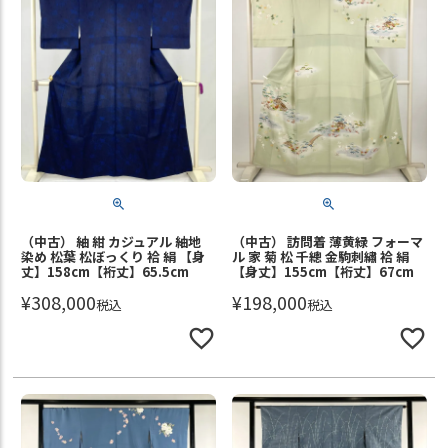
（中古） 紬 紺 カジュアル 紬地
（中古） 訪問着 薄黄緑 フォーマ
染め 松葉 松ぼっくり 袷 絹 【身
ル 家 菊 松 千總 金駒刺繡 袷 絹
丈】158cm【裄丈】65.5cm
【身丈】155cm【裄丈】67cm
¥
308,000
¥
198,000
税込
税込