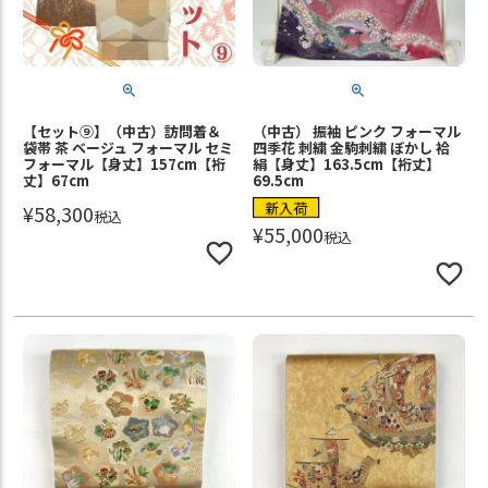
【セット⑨】（中古）訪問着＆
（中古） 振袖 ピンク フォーマル
袋帯 茶 ベージュ フォーマル セミ
四季花 刺繍 金駒刺繍 ぼかし 袷
フォーマル【身丈】157cm【裄
絹【身丈】163.5cm【裄丈】
丈】67cm
69.5cm
新入荷
¥
58,300
税込
¥
55,000
税込