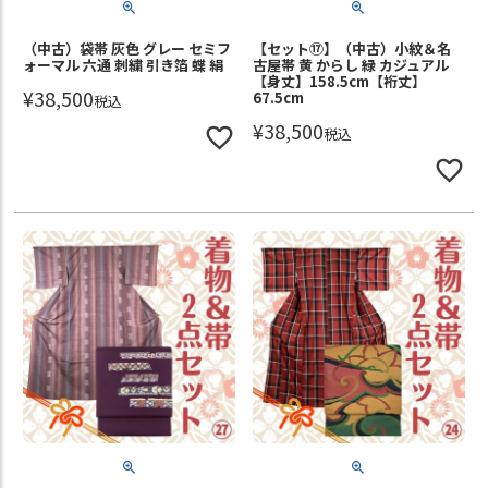
（中古）袋帯 灰色 グレー セミフ
【セット⑰】（中古）小紋＆名
ォーマル 六通 刺繍 引き箔 蝶 絹
古屋帯 黄 からし 緑 カジュアル
【身丈】158.5cm【裄丈】
¥
38,500
67.5cm
税込
¥
38,500
税込