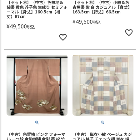
【セット㉞】（中古）色無地＆
【セット⑧】（中古）小紋＆名
袋帯 黄色 芥子色 生成り セミフォ
古屋帯 紫 白 カジュアル【身丈】
ーマル【身丈】160.5cm【裄
163.5cm【裄丈】66.5cm
丈】67cm
¥
49,500
税込
¥
49,500
税込
（中古）色留袖 ピンク フォーマ
（中古） 単衣小紋 ベージュ カジ
ル 一つ紋 金駒刺繍 金彩 菱 松 竹
ュアル 格子 チェック柄 単衣 絹