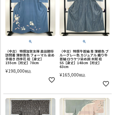
（中古） 特撰加賀友禅 奥田勝将
（中古）特撰牛首紬 青 薄縹色 ブ
訪問着 薄群青色 フォーマル 染め
ルーグレー色 カジュアル 織り牛
手描き 四季花 袷【身丈】
首紬 ロウケツ染め調 木賊 袷
155cm【裄丈】70cm
SS【身丈】148cm【裄丈】
63cm
¥
198,000
税込
¥
165,000
税込