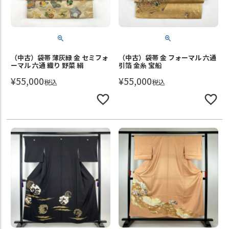
（中古）袋帯 薄灰緑 金 セミフォ
（中古）袋帯 金 フォーマル 六通
ーマル 六通 織り 野菜 絹
引箔 金糸 宝船
¥
55,000
¥
55,000
税込
税込