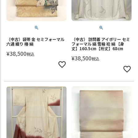
（中古）袋帯 金 セミフォーマル
（中古） 訪問着 アイボリー セミ
六通 織り 椿 絹
フォーマル 縞 雪輪 袷 絹 【身
丈】160.5cm【裄丈】68cm
¥
38,500
税込
¥
38,500
税込