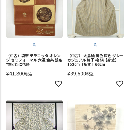
（中古）袋帯 テラコッタ オレン
（中古） 大島紬 黄色 灰色 グレー
ジ セミフォーマル 六通 金糸 銀糸
カジュアル 格子 袷 絹【身丈】
市松 丸に花鳥
152cm【裄丈】66cm
¥
41,800
¥
39,600
税込
税込