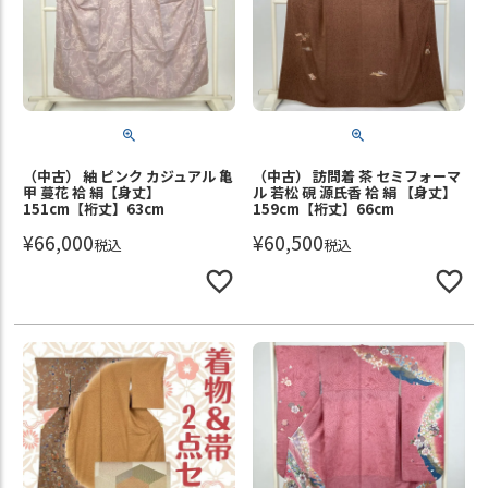
（中古） 紬 ピンク カジュアル 亀
（中古） 訪問着 茶 セミフォーマ
甲 蔓花 袷 絹【身丈】
ル 若松 硯 源氏香 袷 絹 【身丈】
151cm【裄丈】63cm
159cm【裄丈】66cm
¥
66,000
¥
60,500
税込
税込