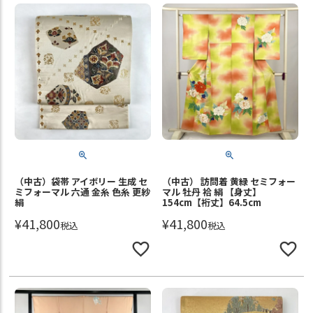
（中古）袋帯 アイボリー 生成 セ
（中古） 訪問着 黄緑 セミフォー
ミフォーマル 六通 金糸 色糸 更紗
マル 牡丹 袷 絹 【身丈】
絹
154cm【裄丈】64.5cm
¥
41,800
¥
41,800
税込
税込