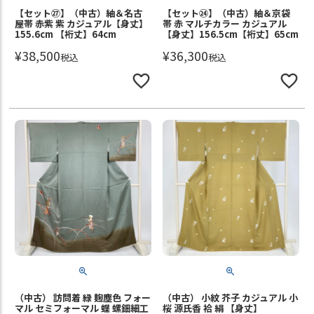
【セット㉗】（中古）紬＆名古
【セット㉔】（中古）紬＆京袋
屋帯 赤紫 紫 カジュアル【身丈】
帯 赤 マルチカラー カジュアル
155.6cm 【裄丈】64cm
【身丈】156.5cm【裄丈】65cm
¥
38,500
¥
36,300
税込
税込
（中古） 訪問着 緑 麹塵色 フォー
（中古） 小紋 芥子 カジュアル 小
マル セミフォーマル 蝶 螺鈿細工
桜 源氏香 袷 絹 【身丈】