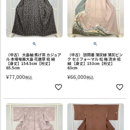
（中古） 大島紬 焦げ茶 カジュア
（中古） 訪問着 薄灰緑 薄灰ピン
ル 本場奄美大島 花唐草 袷 絹
ク セミフォーマル 松 梅 流水 袷
【身丈】154.5cm【裄丈】
絹 【身丈】153cm【裄丈】
65.5cm
63cm
¥
77,000
¥
66,000
税込
税込