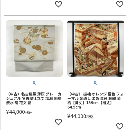
（中古）名古屋帯 薄灰 グレー カ
（中古） 振袖 オレンジ 橙色 フォ
ジュアル 名古屋仕立て 塩瀬 刺繍
ーマル 金通し 染め 金彩 刺繍 菊
流水 菊 花文 絹
袷【身丈】159cm【裄丈】
64.5cm
¥
44,000
税込
¥
44,000
税込