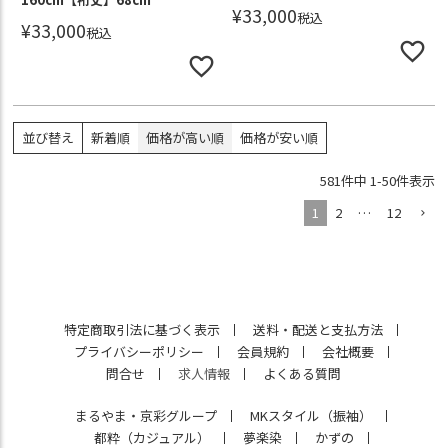
¥
33,000
税込
¥
33,000
税込
並び替え
新着順
価格が高い順
価格が安い順
581
件中
1
-
50
件表示
1
2
…
12
特定商取引法に基づく表示
送料・配送と支払方法
プライバシーポリシー
会員規約
会社概要
問合せ
求人情報
よくある質問
まるやま・京彩グループ
MKスタイル（振袖）
都粋（カジュアル）
夢楽染
かずの