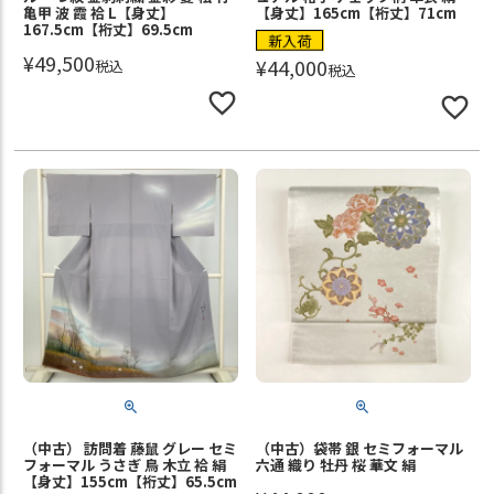
亀甲 波 霞 袷 L【身丈】
【身丈】165cm【裄丈】71cm
167.5cm【裄丈】69.5cm
新入荷
¥
49,500
¥
44,000
税込
税込
（中古） 訪問着 藤鼠 グレー セミ
（中古）袋帯 銀 セミフォーマル
フォーマル うさぎ 鳥 木立 袷 絹
六通 織り 牡丹 桜 華文 絹
【身丈】155cm【裄丈】65.5cm