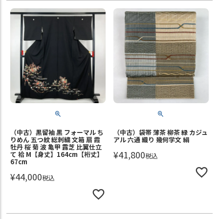
（中古）黒留袖 黒 フォーマル ち
（中古）袋帯 薄茶 柳茶 緑 カジュ
りめん 五つ紋 総刺繍 文箱 扇 霞
アル 六通 織り 幾何学文 絹
牡丹 桜 菊 波 亀甲 露芝 比翼仕立
¥
41,800
て 袷 M【身丈】164cm【裄丈】
税込
67cm
¥
44,000
税込