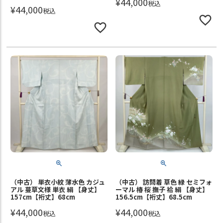
¥
44,000
税込
¥
44,000
税込
（中古） 単衣小紋 薄水色 カジュ
（中古） 訪問着 草色 緑 セミフォ
アル 蔓草文様 単衣 絹 【身丈】
ーマル 椿 桜 撫子 袷 絹 【身丈】
157cm【裄丈】68cm
156.5cm【裄丈】68.5cm
¥
44,000
¥
44,000
税込
税込