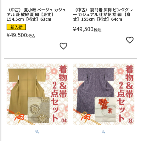
（中古） 夏小紋 ベージュ カジュ
（中古） 訪問着 灰梅 ピンクグレ
アル 菱 紋紗 夏 絹【身丈】
ー カジュアル 辻が花 袷 絹 【身
154.5cm【裄丈】63cm
丈】155cm【裄丈】64cm
新入荷
¥
49,500
税込
¥
49,500
税込