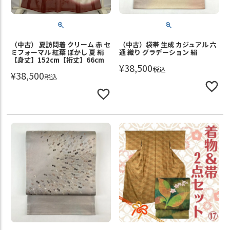
（中古） 夏訪問着 クリーム 赤 セ
（中古）袋帯 生成 カジュアル 六
ミフォーマル 紅葉 ぼかし 夏 絹
通 織り グラデーション 絹
【身丈】152cm【裄丈】66cm
¥
38,500
税込
¥
38,500
税込