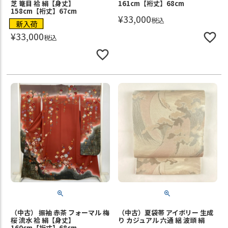
芝 篭目 袷 絹【身丈】
161cm【裄丈】68cm
158cm【裄丈】67cm
¥
33,000
税込
新入荷
¥
33,000
税込
（中古） 振袖 赤茶 フォーマル 梅
（中古）夏袋帯 アイボリー 生成
桜 流水 袷 絹【身丈】
り カジュアル 六通 絽 波頭 絹
160cm【裄丈】68cm