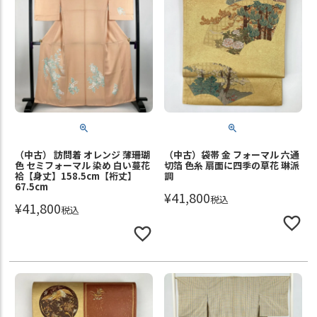
（中古） 訪問着 オレンジ 薄珊瑚
（中古）袋帯 金 フォーマル 六通
色 セミフォーマル 染め 白い蔓花
切箔 色糸 扇面に四季の草花 琳派
袷【身丈】158.5cm【裄丈】
調
67.5cm
¥
41,800
税込
¥
41,800
税込