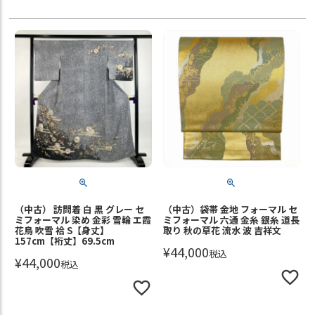
（中古） 訪問着 白 黒 グレー セ
（中古）袋帯 金地 フォーマル セ
ミフォーマル 染め 金彩 雪輪 エ霞
ミフォーマル 六通 金糸 銀糸 道長
花鳥 吹雪 袷 S【身丈】
取り 秋の草花 流水 波 吉祥文
157cm【裄丈】69.5cm
¥
44,000
税込
¥
44,000
税込