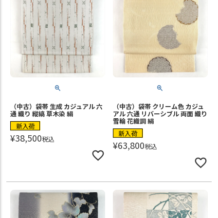
（中古）袋帯 生成 カジュアル 六
（中古）袋帯 クリーム色 カジュ
通 織り 縦縞 草木染 絹
アル 六通 リバーシブル 両面 織り
雪輪 花織調 絹
新入荷
新入荷
¥
38,500
税込
¥
63,800
税込