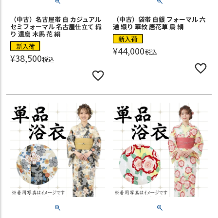
（中古）名古屋帯 白 カジュアル
（中古）袋帯 白銀 フォーマル 六
セミフォーマル 名古屋仕立て 織
通 織り 華紋 唐花草 鳥 絹
り 達磨 木馬 花 絹
新入荷
新入荷
¥
44,000
税込
¥
38,500
税込