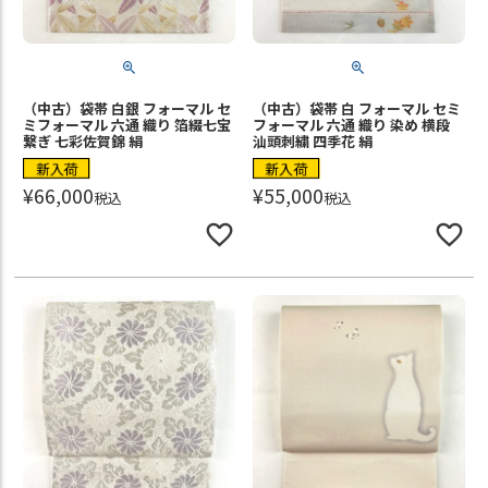
（中古）袋帯 白銀 フォーマル セ
（中古）袋帯 白 フォーマル セミ
ミフォーマル 六通 織り 箔綴七宝
フォーマル 六通 織り 染め 横段
繋ぎ 七彩佐賀錦 絹
汕頭刺繍 四季花 絹
新入荷
新入荷
¥
66,000
¥
55,000
税込
税込