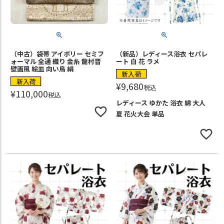
（中古）袋帯 アイボリー セミフ
（新品）レディース浴衣 セパレ
ォーマル 全通 織り 金糸 龍村晋
ート 白 花 ラメ
壁画風 絵皿 向い鳥 絹
新入荷
新入荷
¥
9,680
税込
¥
110,000
税込
レディース ゆかた 浴衣 綿 大人
夏 花火大会 単品