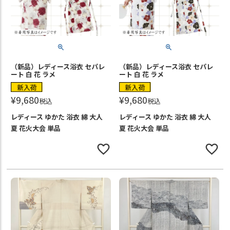
（新品）レディース浴衣 セパレ
（新品）レディース浴衣 セパレ
ート 白 花 ラメ
ート 白 花 ラメ
新入荷
新入荷
¥
9,680
¥
9,680
税込
税込
レディース ゆかた 浴衣 綿 大人
レディース ゆかた 浴衣 綿 大人
夏 花火大会 単品
夏 花火大会 単品