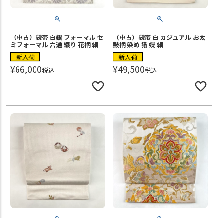
（中古）袋帯 白銀 フォーマル セ
（中古）袋帯 白 カジュアル お太
ミフォーマル 六通 織り 花柄 絹
鼓柄 染め 猫 蝶 絹
新入荷
新入荷
¥
66,000
¥
49,500
税込
税込