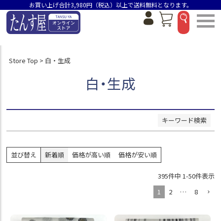
お買い上げ合計3,980円（税込）以上で送料無料となります。
並び順
新着順
価格が安い順
Store Top
白・生成
価格が高い順
おすすめ順
白・生成
検索
キーワード検索
並び替え
新着順
価格が高い順
価格が安い順
395
件中
1
-
50
件表示
1
2
…
8