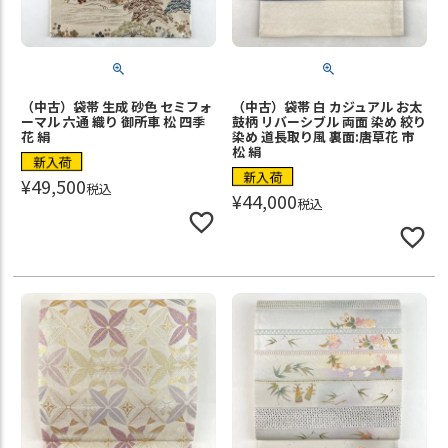
（中古）袋帯 生成 砂色 セミフォ
（中古）袋帯 白 カジュアル お太
ーマル 六通 織り 御所車 松 四季
鼓柄 リバーシブル 両面 染め 絞り
花 絹
染め 道長取り風 裏面:唐草花 市
松 絹
新入荷
新入荷
¥
49,500
税込
¥
44,000
税込