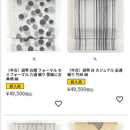
（中古）袋帯 白銀 フォーマル セ
（中古）袋帯 白 カジュアル 全通
ミフォーマル 六通 織り 雪輪に古
織り 竹林 絹
典柄 絹
新入荷
新入荷
¥
49,500
税込
¥
49,500
税込