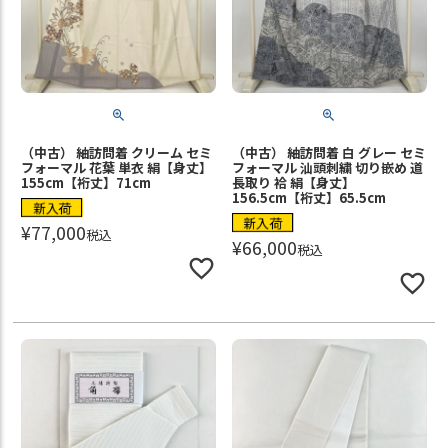
（中古） 紬訪問着 クリーム セミ
（中古） 紬訪問着 白 グレー セミ
フォーマル 花葉 単衣 絹【身丈】
フォーマル 汕頭刺繍 切り嵌め 道
155cm【裄丈】71cm
長取り 袷 絹【身丈】
156.5cm【裄丈】65.5cm
新入荷
新入荷
¥
77,000
税込
¥
66,000
税込