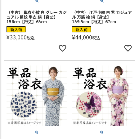
（中古） 単衣小紋 白 グレー カジ
（中古） 江戸小紋 白 紫 カジュア
ュアル 菊紋 単衣 絹【身丈】
ル 万筋 袷 絹【身丈】
156cm【裄丈】65cm
159.5cm【裄丈】67cm
新入荷
新入荷
¥
33,000
¥
44,000
税込
税込