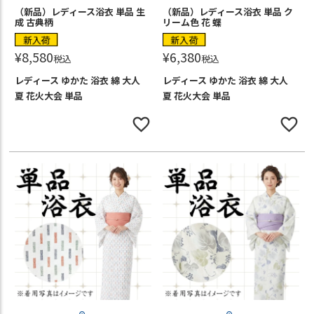
（新品）レディース浴衣 単品 生
（新品）レディース浴衣 単品 ク
成 古典柄
リーム色 花 蝶
新入荷
新入荷
¥
8,580
¥
6,380
税込
税込
レディース ゆかた 浴衣 綿 大人
レディース ゆかた 浴衣 綿 大人
夏 花火大会 単品
夏 花火大会 単品