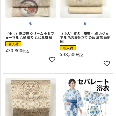
（中古）夏袋帯 クリーム セミフ
（中古）夏名古屋帯 生成 カジュ
ォーマル 六通 織り 丸に鳳凰 絹
アル 名古屋仕立て 染め 草花 紬地
絹
新入荷
新入荷
¥
30,800
税込
¥
38,500
税込