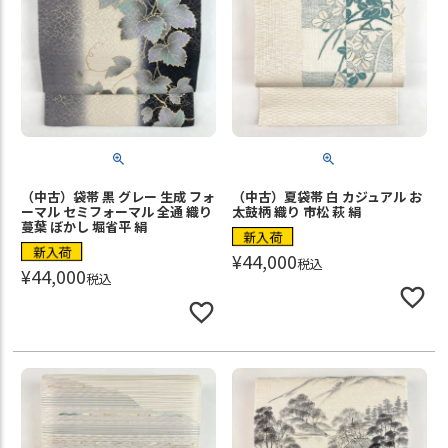
（中古）袋帯 黒 グレー 生成 フォ
（中古）夏袋帯 白 カジュアル お
ーマル セミフォーマル 全通 織り
太鼓柄 織り 市松 萩 絹
蔓葉 ぼかし 堀省平 絹
新入荷
新入荷
¥
44,000
税込
¥
44,000
税込