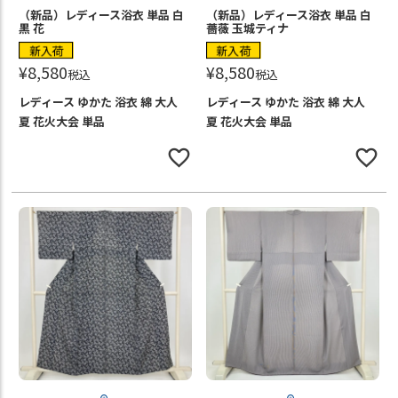
（新品）レディース浴衣 単品 白
（新品）レディース浴衣 単品 白
黒 花
薔薇 玉城ティナ
新入荷
新入荷
¥
8,580
¥
8,580
税込
税込
レディース ゆかた 浴衣 綿 大人
レディース ゆかた 浴衣 綿 大人
夏 花火大会 単品
夏 花火大会 単品