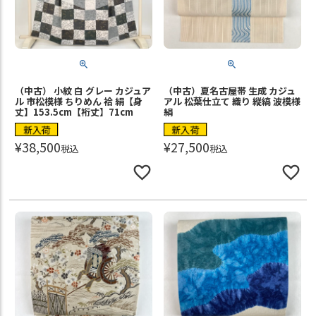
（中古） 小紋 白 グレー カジュア
（中古）夏名古屋帯 生成 カジュ
ル 市松模様 ちりめん 袷 絹【身
アル 松葉仕立て 織り 縦縞 波模様
丈】153.5cm【裄丈】71cm
絹
新入荷
新入荷
¥
38,500
¥
27,500
税込
税込