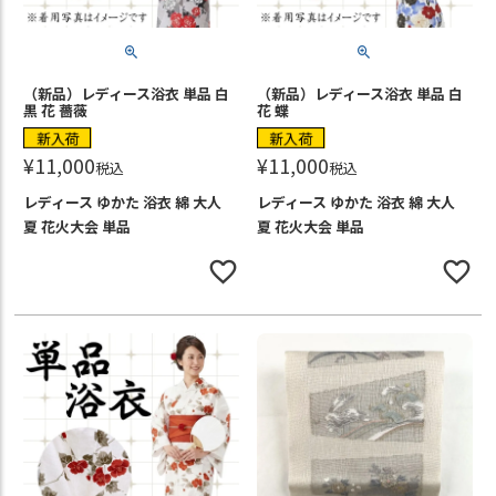
（新品）レディース浴衣 単品 白
（新品）レディース浴衣 単品 白
黒 花 薔薇
花 蝶
新入荷
新入荷
¥
11,000
¥
11,000
税込
税込
レディース ゆかた 浴衣 綿 大人
レディース ゆかた 浴衣 綿 大人
夏 花火大会 単品
夏 花火大会 単品