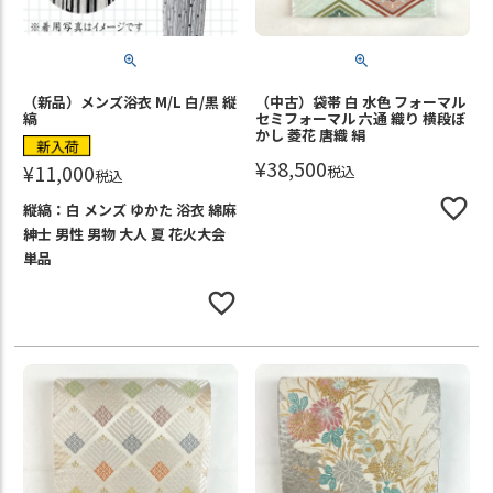
（新品）メンズ浴衣 M/L 白/黒 縦
（中古）袋帯 白 水色 フォーマル
縞
セミフォーマル 六通 織り 横段ぼ
かし 菱花 唐織 絹
新入荷
¥
38,500
¥
11,000
税込
税込
縦縞：白 メンズ ゆかた 浴衣 綿麻
紳士 男性 男物 大人 夏 花火大会
単品