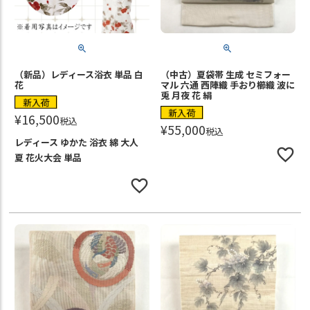
（新品）レディース浴衣 単品 白
（中古）夏袋帯 生成 セミフォー
花
マル 六通 西陣織 手おり櫛織 波に
兎 月夜 花 絹
新入荷
新入荷
¥
16,500
税込
¥
55,000
税込
レディース ゆかた 浴衣 綿 大人
夏 花火大会 単品