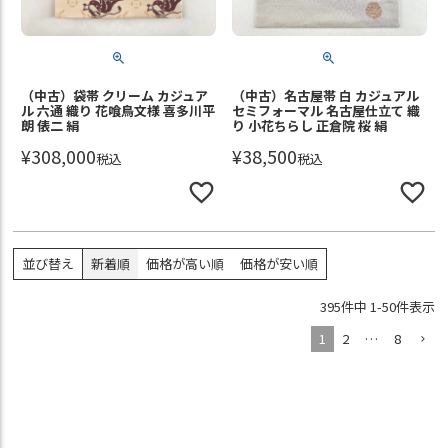
（中古）袋帯 クリーム カジュア
（中古）名古屋帯 白 カジュアル
ル 六通 織り 花喰鳥文様 喜多川平
セミフォーマル 名古屋仕立て 織
朗 俵二 絹
り 小花ちらし 正倉院 桜 絹
¥
308,000
¥
38,500
税込
税込
並び替え
新着順
価格が高い順
価格が安い順
395
件中
1
-
50
件表示
1
2
…
8