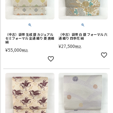
（中古）袋帯 生成 銀 カジュアル
（中古）袋帯 白 銀 フォーマル 六
セミフォーマル 全通 織り 菱 唐織
通 織り 四季花 絹
絹
¥
27,500
税込
¥
55,000
税込