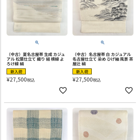
（中古）夏名古屋帯 生成 カジュ
（中古）名古屋帯 白 カジュアル
アル 松葉仕立て 織り 絽 横線 よ
名古屋仕立て 染め ひげ紬 風景 茶
ろけ線 絹
屋辻 絹
新入荷
新入荷
¥
27,500
¥
27,500
税込
税込