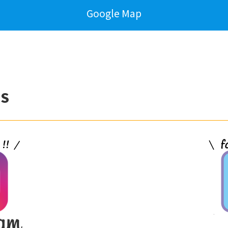
Google Map
S