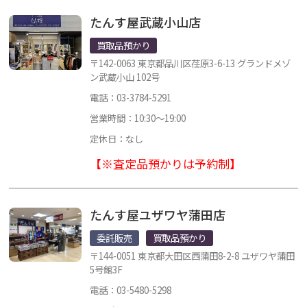
たんす屋武蔵小山店
買取品預かり
〒142-0063 東京都品川区荏原3-6-13 グランドメゾ
ン武蔵小山 102号
電話：03-3784-5291
営業時間：10:30～19:00
定休日：なし
【※査定品預かりは予約制】
たんす屋ユザワヤ蒲田店
委託販売
買取品預かり
〒144-0051 東京都大田区西蒲田8-2-8 ユザワヤ蒲田
5号館3F
電話：03-5480-5298