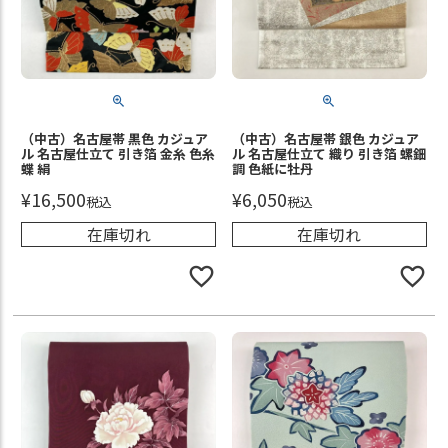
（中古）名古屋帯 黒色 カジュア
（中古）名古屋帯 銀色 カジュア
ル 名古屋仕立て 引き箔 金糸 色糸
ル 名古屋仕立て 織り 引き箔 螺鈿
蝶 絹
調 色紙に牡丹
¥
16,500
¥
6,050
税込
税込
在庫切れ
在庫切れ