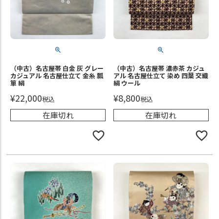
（中古）名古屋帯 白金 灰 グレー
（中古）名古屋帯 濃赤茶 カジュ
カジュアル 名古屋仕立て 金糸 瓢
アル 名古屋仕立て 染め 四葉 交織
箪 絹
絹 ウール
¥
22,000
¥
8,800
税込
税込
在庫切れ
在庫切れ