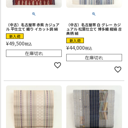
（中古）名古屋帯 赤紫 カジュア
（中古）名古屋帯 白 グレー カジ
ル 平仕立て 織り イカット調 絹
ュアル 松葉仕立て 博多織 縦縞 古
典柄 絹
新入荷
新入荷
¥
49,500
税込
¥
44,000
税込
在庫切れ
在庫切れ