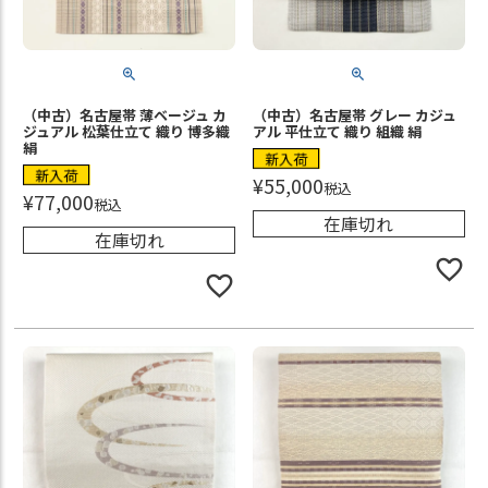
（中古）名古屋帯 薄ベージュ カ
（中古）名古屋帯 グレー カジュ
ジュアル 松葉仕立て 織り 博多織
アル 平仕立て 織り 組織 絹
絹
新入荷
新入荷
¥
55,000
税込
¥
77,000
税込
在庫切れ
在庫切れ