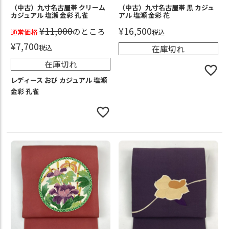
（中古）九寸名古屋帯 クリーム
（中古）九寸名古屋帯 黒 カジュ
カジュアル 塩瀬 金彩 孔雀
アル 塩瀬 金彩 花
¥
11,000
¥
16,500
のところ
通常価格
税込
¥
7,700
税込
在庫切れ
在庫切れ
レディース おび カジュアル 塩瀬
金彩 孔雀