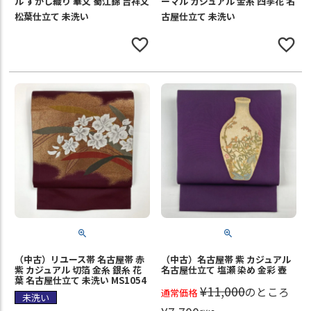
ル すかし織り 華文 蜀江錦 吉祥文
ーマル カジュアル 金糸 四季花 名
松葉仕立て 未洗い
古屋仕立て 未洗い
（中古）リユース帯 名古屋帯 赤
（中古）名古屋帯 紫 カジュアル
紫 カジュアル 切箔 金糸 銀糸 花
名古屋仕立て 塩瀬 染め 金彩 壺
葉 名古屋仕立て 未洗い MS1054
¥
11,000
のところ
通常価格
未洗い