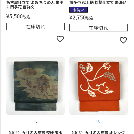
名古屋仕立て 染め ちりめん 亀甲
博多帯 献上柄 松葉仕立て 未洗い
に四季花 吉祥文
未洗い
¥
5,500
¥
2,750
税込
税込
在庫切れ
在庫切れ
（中古）九寸名古屋帯 深緑 玉虫
（中古）九寸名古屋帯 オレンジ