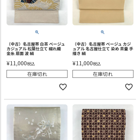
（中古）名古屋帯 白茶 ベージュ
（中古）名古屋帯 ベージュ カジ
カジュアル 松葉仕立て 綴れ織
ュアル 名古屋仕立て 染め 茶壷 手
金糸 扇面 波 絹
描き 絹
¥
11,000
¥
11,000
税込
税込
在庫切れ
在庫切れ