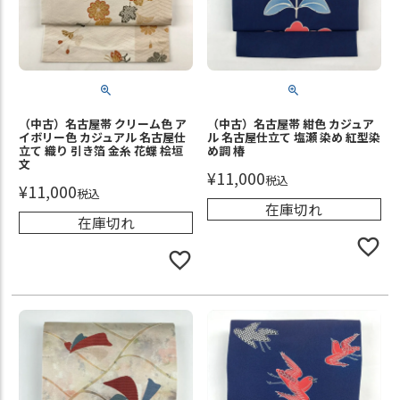
（中古）名古屋帯 クリーム色 ア
（中古）名古屋帯 紺色 カジュア
イボリー色 カジュアル 名古屋仕
ル 名古屋仕立て 塩瀬 染め 紅型染
立て 織り 引き箔 金糸 花蝶 桧垣
め調 椿
文
¥
11,000
税込
¥
11,000
税込
在庫切れ
在庫切れ