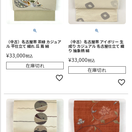
（中古）名古屋帯 茶緑 カジュア
（中古）名古屋帯 アイボリー 生
ル 平仕立て 綴れ 瓜 蔦 絹
成り カジュアル 名古屋仕立て 織
り 抽象柄 絹
¥
33,000
税込
¥
33,000
税込
在庫切れ
在庫切れ