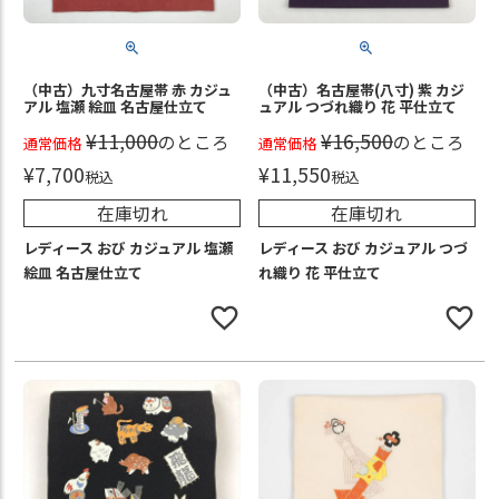
（中古）九寸名古屋帯 赤 カジュ
（中古）名古屋帯(八寸) 紫 カジ
アル 塩瀬 絵皿 名古屋仕立て
ュアル つづれ織り 花 平仕立て
¥
11,000
¥
16,500
のところ
のところ
通常価格
通常価格
¥
7,700
¥
11,550
税込
税込
在庫切れ
在庫切れ
レディース おび カジュアル 塩瀬
レディース おび カジュアル つづ
絵皿 名古屋仕立て
れ織り 花 平仕立て