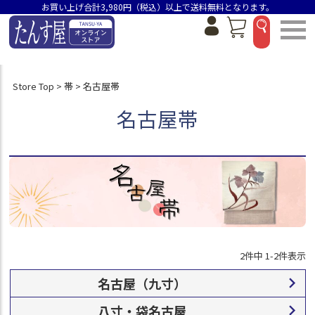
状態ランクC
お買い上げ合計3,980円（税込）以上で送料無料となります。
状態ランクD
身丈（選べるのは1つです）
身丈154.5cm未満
身丈155～159.5cm
Store Top
帯
名古屋帯
身丈160～164.5cm
名古屋帯
身丈165～169.5cm
身丈170cm以上
在庫なし商品
在庫なし商品を表示しない
商品番号/JANコード
並び順
2
件中
1
-
2
件表示
新着順
価格が安い順
名古屋（九寸）
価格が高い順
八寸・袋名古屋
おすすめ順