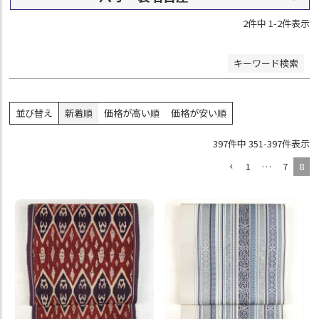
2
件中
1
-
2
件表示
検索
キーワード検索
並び替え
新着順
価格が高い順
価格が安い順
397
件中
351
-
397
件表示
1
…
7
8