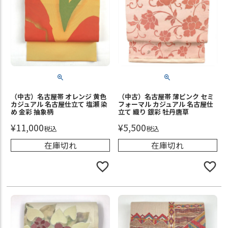
（中古）名古屋帯 オレンジ 黄色
（中古）名古屋帯 薄ピンク セミ
カジュアル 名古屋仕立て 塩瀬 染
フォーマル カジュアル 名古屋仕
め 金彩 抽象柄
立て 織り 銀彩 牡丹唐草
¥
11,000
¥
5,500
税込
税込
在庫切れ
在庫切れ