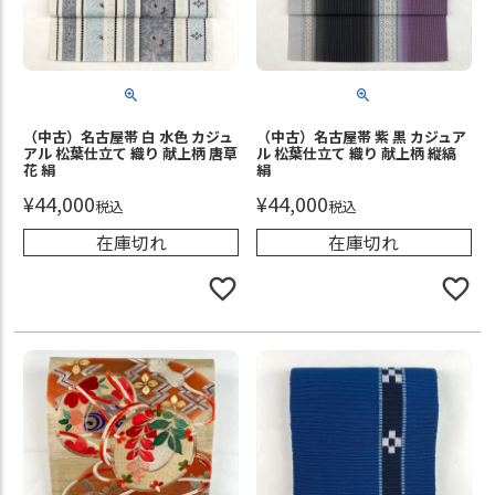
（中古）名古屋帯 白 水色 カジュ
（中古）名古屋帯 紫 黒 カジュア
アル 松葉仕立て 織り 献上柄 唐草
ル 松葉仕立て 織り 献上柄 縦縞
花 絹
絹
¥
44,000
¥
44,000
税込
税込
在庫切れ
在庫切れ