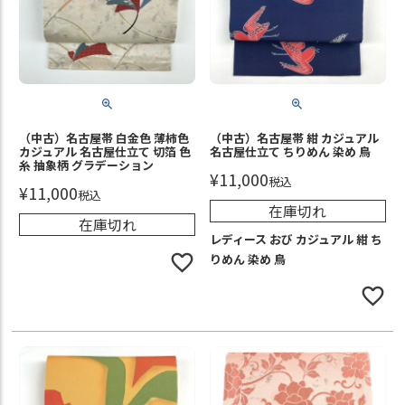
（中古）名古屋帯 白金色 薄柿色
（中古）名古屋帯 紺 カジュアル
カジュアル 名古屋仕立て 切箔 色
名古屋仕立て ちりめん 染め 鳥
糸 抽象柄 グラデーション
¥
11,000
税込
¥
11,000
税込
在庫切れ
在庫切れ
レディース おび カジュアル 紺 ち
りめん 染め 鳥