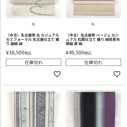
（中古）名古屋帯 白 カジュアル
（中古）名古屋帯 ベージュ カジ
セミフォーマル 名古屋仕立て 織
ュアル 松葉仕立て 織り 絹芭蕉布
り 曲線 絹
横縞 菱 絹
¥
38,500
¥
49,500
税込
税込
在庫切れ
在庫切れ