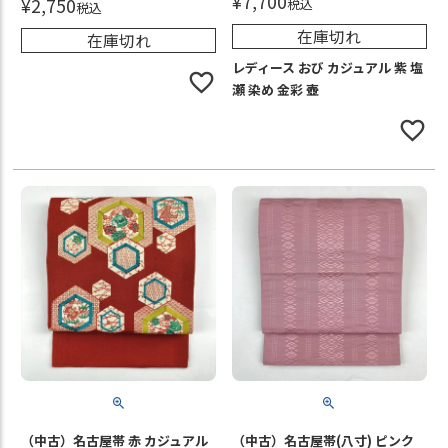
¥
7,700
¥
2,750
税込
税込
在庫切れ
在庫切れ
レディース おび カジュアル 紫 塩
瀬 染め 金彩 壺
（中古）名古屋帯 赤 カジュアル
（中古）名古屋帯(八寸) ピンク