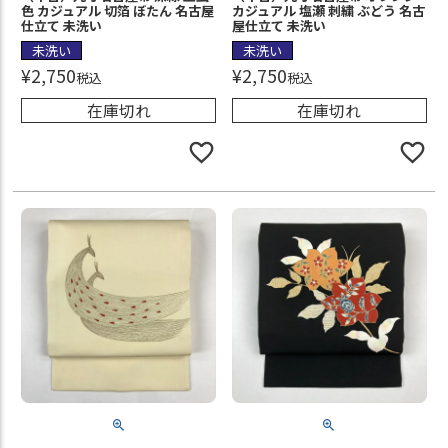
色 カジュアル 切箔 ぼたん 名古屋
カジュアル 塩瀬 刺繍 ぶどう 名古
仕立て 未洗い
屋仕立て 未洗い
未洗い
未洗い
¥
2,750
¥
2,750
税込
税込
在庫切れ
在庫切れ