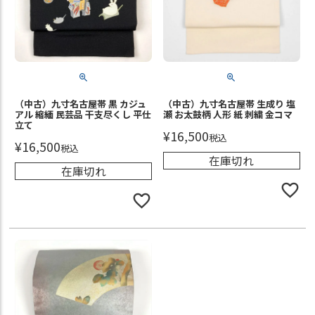
（中古）九寸名古屋帯 黒 カジュ
（中古）九寸名古屋帯 生成り 塩
アル 縮緬 民芸品 干支尽くし 平仕
瀬 お太鼓柄 人形 紙 刺繍 金コマ
立て
¥
16,500
税込
¥
16,500
税込
在庫切れ
在庫切れ