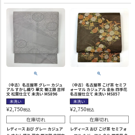
（中古）名古屋帯 グレー カジュ
（中古）名古屋帯 こげ茶 セミフ
アル すかし織り 華文 蜀江錦 吉祥
ォーマル カジュアル 金糸 四季花
文 松葉仕立て 未洗い MS896
名古屋仕立て 未洗い MS857
未洗い
未洗い
¥
2,750
¥
2,750
税込
税込
在庫切れ
在庫切れ
レディース おび グレー カジュア
レディース おび こげ茶 セミフォ