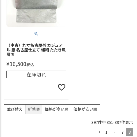
（中古）九寸名古屋帯 カジュア
ル 銀 名古屋仕立て 螺細 たたき風
扇面
¥
16,500
税込
在庫切れ
並び替え
新着順
価格が高い順
価格が安い順
397
件中
351
-
397
件表示
1
…
7
8