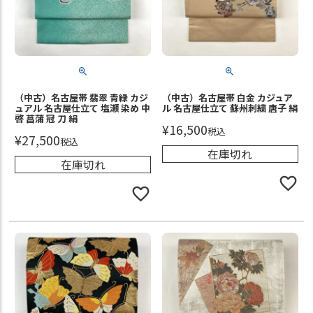
（中古）名古屋帯 翡翠 青緑 カジ
（中古）名古屋帯 白金 カジュア
ュアル 名古屋仕立て 塩瀬 染め 中
ル 名古屋仕立て 蘇州刺繍 唐子 絹
啓 菖蒲 冠 刀 絹
¥
16,500
税込
¥
27,500
税込
在庫切れ
在庫切れ