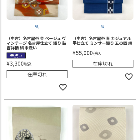
（中古）名古屋帯 金 ベージュ ヴ
（中古）名古屋帯 青 カジュアル
ィンテージ 名古屋仕立て 織り 鼓
平仕立て ミンサー織り 五の四 綿
吉祥柄 絹 未洗い
¥
55,000
税込
未洗い
¥
3,300
在庫切れ
税込
在庫切れ