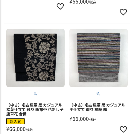
¥
66,000
税込
（中古）名古屋帯 黒 カジュアル
（中古）名古屋帯 黒 カジュアル
松葉仕立て 織り 紙布帯 花刺し子
平仕立て 織り 横縞 絹
唐草花 合繊
¥
66,000
税込
新入荷
¥
66,000
税込