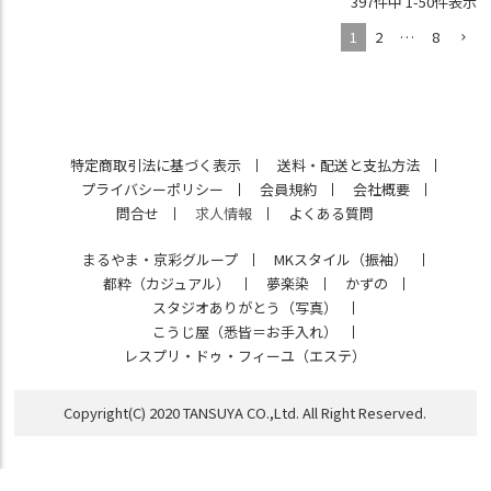
397
件中
1
-
50
件表示
1
2
…
8
特定商取引法に基づく表示
送料・配送と支払方法
プライバシーポリシー
会員規約
会社概要
問合せ
求人情報
よくある質問
まるやま・京彩グループ
MKスタイル（振袖）
都粋（カジュアル）
夢楽染
かずの
スタジオありがとう（写真）
こうじ屋（悉皆＝お手入れ）
レスプリ・ドゥ・フィーユ（エステ）
Copyright(C) 2020 TANSUYA CO.,Ltd. All Right Reserved.