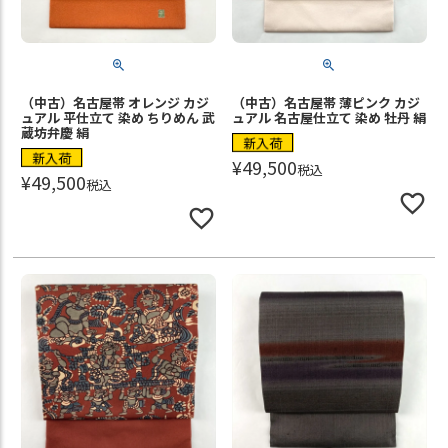
（中古）名古屋帯 オレンジ カジ
（中古）名古屋帯 薄ピンク カジ
ュアル 平仕立て 染め ちりめん 武
ュアル 名古屋仕立て 染め 牡丹 絹
蔵坊弁慶 絹
新入荷
新入荷
¥
49,500
税込
¥
49,500
税込