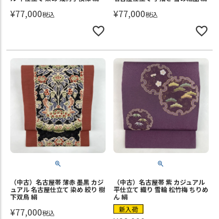
¥
77,000
¥
77,000
税込
税込
（中古）名古屋帯 薄赤 墨黒 カジ
（中古）名古屋帯 紫 カジュアル
ュアル 名古屋仕立て 染め 絞り 樹
平仕立て 織り 雪輪 松竹梅 ちりめ
下双鳥 絹
ん 絹
新入荷
¥
77,000
税込