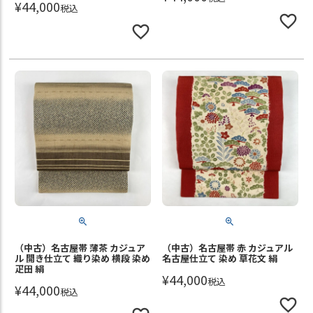
¥
44,000
税込
（中古）名古屋帯 薄茶 カジュア
（中古）名古屋帯 赤 カジュアル
ル 開き仕立て 織り染め 横段 染め
名古屋仕立て 染め 草花文 絹
疋田 絹
¥
44,000
税込
¥
44,000
税込