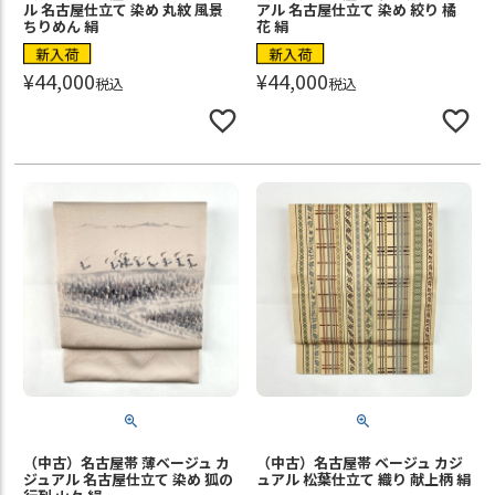
ル 名古屋仕立て 染め 丸紋 風景
アル 名古屋仕立て 染め 絞り 橘
ちりめん 絹
花 絹
新入荷
新入荷
¥
44,000
¥
44,000
税込
税込
（中古）名古屋帯 薄ベージュ カ
（中古）名古屋帯 ベージュ カジ
ジュアル 名古屋仕立て 染め 狐の
ュアル 松葉仕立て 織り 献上柄 絹