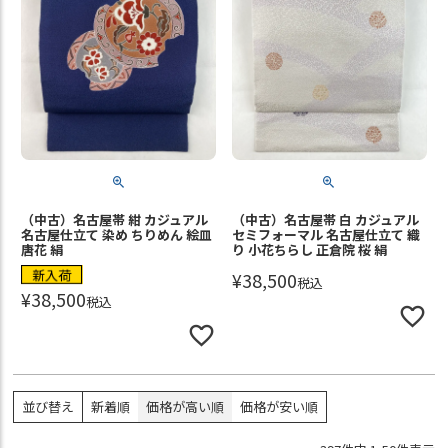
（中古）名古屋帯 紺 カジュアル
（中古）名古屋帯 白 カジュアル
名古屋仕立て 染め ちりめん 絵皿
セミフォーマル 名古屋仕立て 織
唐花 絹
り 小花ちらし 正倉院 桜 絹
新入荷
¥
38,500
税込
¥
38,500
税込
並び替え
新着順
価格が高い順
価格が安い順