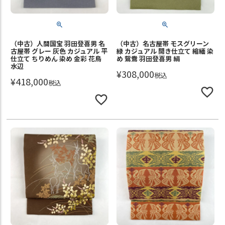
（中古）人間国宝 羽田登喜男 名
（中古）名古屋帯 モスグリーン
古屋帯 グレー 灰色 カジュアル 平
緑 カジュアル 開き仕立て 縮緬 染
仕立て ちりめん 染め 金彩 花鳥
め 鴛鴦 羽田登喜男 絹
水辺
¥
308,000
税込
¥
418,000
税込