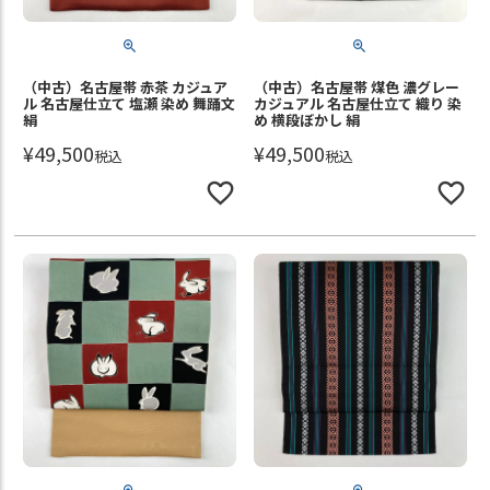
（中古）名古屋帯 赤茶 カジュア
（中古）名古屋帯 煤色 濃グレー
ル 名古屋仕立て 塩瀬 染め 舞踊文
カジュアル 名古屋仕立て 織り 染
絹
め 横段ぼかし 絹
¥
49,500
¥
49,500
税込
税込