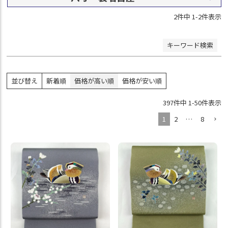
2
件中
1
-
2
件表示
検索
キーワード検索
並び替え
新着順
価格が高い順
価格が安い順
397
件中
1
-
50
件表示
1
2
…
8