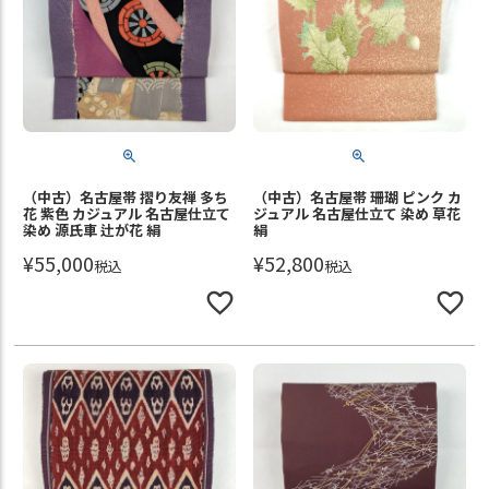
（中古）名古屋帯 摺り友禅 多ち
（中古）名古屋帯 珊瑚 ピンク カ
花 紫色 カジュアル 名古屋仕立て
ジュアル 名古屋仕立て 染め 草花
染め 源氏車 辻が花 絹
絹
¥
55,000
¥
52,800
税込
税込