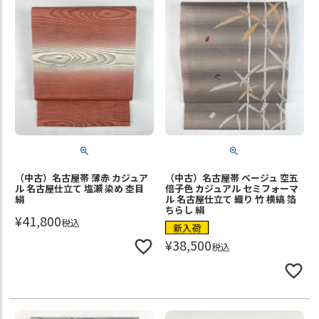
（中古）名古屋帯 薄赤 カジュア
（中古）名古屋帯 ベージュ 空五
ル 名古屋仕立て 塩瀬 染め 杢目
倍子色 カジュアル セミフォーマ
絹
ル 名古屋仕立て 織り 竹 横縞 箔
ちらし 絹
¥
41,800
税込
新入荷
¥
38,500
税込