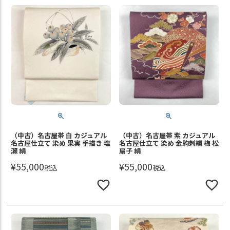
（中古）名古屋帯 白 カジュアル
（中古）名古屋帯 紫 カジュアル
名古屋仕立て 染め 果実 手描き 塩
名古屋仕立て 染め 金駒刺繍 梅 松
瀬 絹
扇子 絹
¥
55,000
¥
55,000
税込
税込