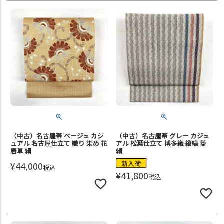
（中古）名古屋帯 ベージュ カジ
（中古）名古屋帯 グレー カジュ
ュアル 名古屋仕立て 織り 染め 花
アル 松葉仕立て 博多織 縦縞 菱
唐草 絹
絹
新入荷
¥
44,000
税込
¥
41,800
税込