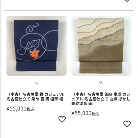
（中古）名古屋帯 紺 カジュアル
（中古）名古屋帯 茶緑 生成 カジ
名古屋仕立て 染め 蔓 実 塩瀬 絹
ュアル 名古屋仕立て 曲線 ぼかし
蝋結染め 絹
¥
55,000
税込
¥
55,000
税込