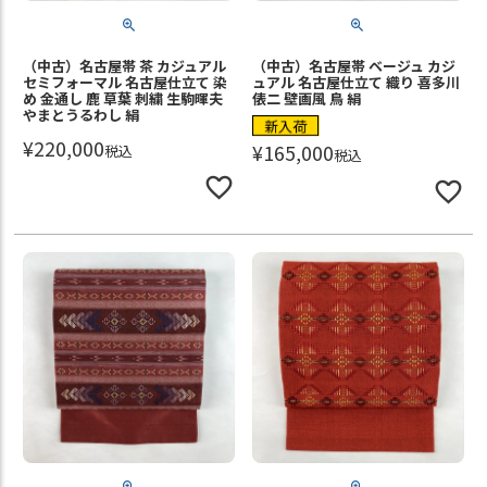
（中古）名古屋帯 茶 カジュアル
（中古）名古屋帯 ベージュ カジ
セミフォーマル 名古屋仕立て 染
ュアル 名古屋仕立て 織り 喜多川
め 金通し 鹿 草葉 刺繍 生駒暉夫
俵二 壁画風 鳥 絹
やまとうるわし 絹
新入荷
¥
220,000
¥
165,000
税込
税込