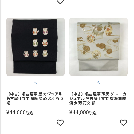
（中古）名古屋帯 黒 カジュアル
（中古）名古屋帯 薄灰 グレー カ
名古屋仕立て 縮緬 染め ふくろう
ジュアル 名古屋仕立て 塩瀬 刺繍
絹
流水 菊 花文 絹
¥
44,000
¥
44,000
税込
税込