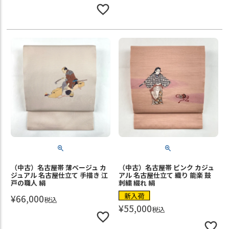
（中古）名古屋帯 薄ベージュ カ
（中古）名古屋帯 ピンク カジュ
ジュアル 名古屋仕立て 手描き 江
アル 名古屋仕立て 織り 能楽 鼓
戸の職人 絹
刺繍 綴れ 絹
新入荷
¥
66,000
税込
¥
55,000
税込