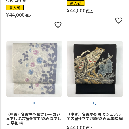
行列 山々 絹
新入荷
新入荷
¥
44,000
税込
¥
44,000
税込
（中古）名古屋帯 薄グレー カジ
（中古）名古屋帯 黒 カジュアル
ュアル 名古屋仕立て 染め なでし
名古屋仕立て 塩瀬 染め 武者絵 絹
こ 草花 絹
¥
44,000
税込