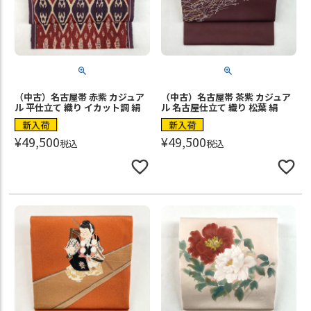
（中古）名古屋帯 赤紫 カジュア
（中古）名古屋帯 茶紫 カジュア
ル 平仕立て 織り イカット調 絹
ル 名古屋仕立て 織り 松葉 絹
新入荷
新入荷
¥
49,500
¥
49,500
税込
税込