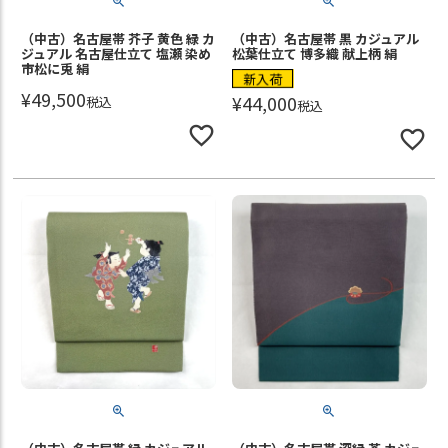
（中古）名古屋帯 芥子 黄色 緑 カ
（中古）名古屋帯 黒 カジュアル
ジュアル 名古屋仕立て 塩瀬 染め
松葉仕立て 博多織 献上柄 絹
市松に兎 絹
新入荷
¥
49,500
¥
44,000
税込
税込