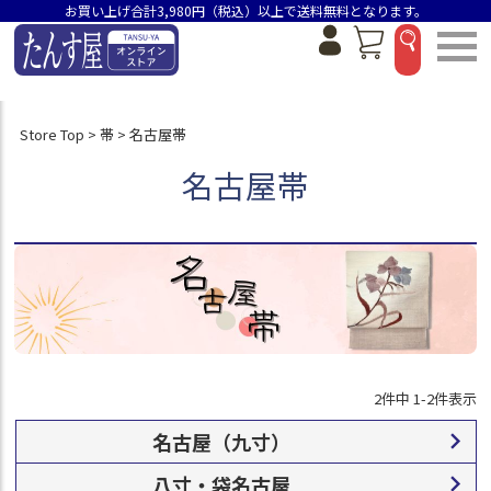
状態ランクC
お買い上げ合計3,980円（税込）以上で送料無料となります。
状態ランクD
身丈（選べるのは1つです）
身丈154.5cm未満
身丈155～159.5cm
Store Top
帯
名古屋帯
身丈160～164.5cm
名古屋帯
身丈165～169.5cm
身丈170cm以上
在庫なし商品
在庫なし商品を表示しない
商品番号/JANコード
並び順
2
件中
1
-
2
件表示
新着順
価格が安い順
名古屋（九寸）
価格が高い順
八寸・袋名古屋
おすすめ順