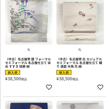
（中古）名古屋帯 銀 フォーマル
（中古）名古屋帯 白 カジュアル
セミフォーマル 名古屋仕立て 染
セミフォーマル 名古屋仕立て 織
め すすき 桔梗 絹
り 達磨 木馬 花 絹
新入荷
新入荷
¥
38,500
¥
38,500
税込
税込