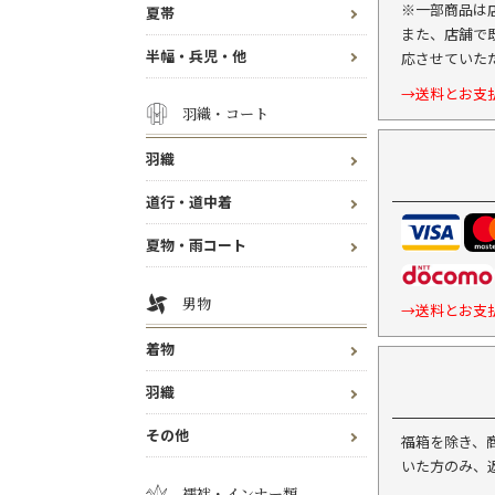
※一部商品は
夏帯
また、店舗で
半幅・兵児・他
応させていた
→送料とお支
羽織・コート
羽織
道行・道中着
夏物・雨コート
男物
→送料とお支
着物
羽織
その他
福箱を除き、
いた方のみ、
襦袢・インナー類