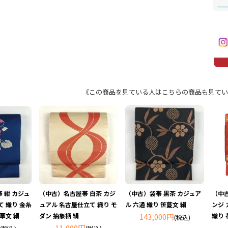
《この商品を見ている人はこちらの商品も見てい
 紺 カジュ
（中古）名古屋帯 白茶 カジ
（中古）袋帯 黒茶 カジュア
（中
て 織り 金糸
ュアル 名古屋仕立て 織り モ
ル 六通 織り 笹蔓文 絹
ンジ 
草文 絹
ダン 抽象柄 絹
143,000円
織り 
(税込)
11,000円