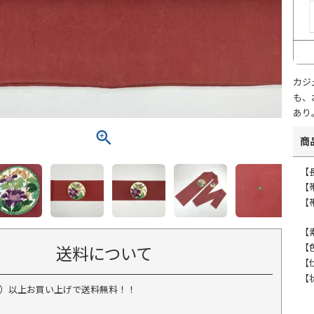
カジ
も、
あり
商
【
【
【帯
【
【
送料について
【
【
税込）以上お買い上げで送料無料！！