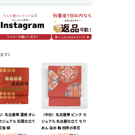
ます》
古）名古屋帯 濃橙 オレ
（中古）名古屋帯 ピンク カ
カジュアル 松葉仕立て
ジュアル 名古屋仕立て ちり
花兎 絹
めん 染め 鞠 四季の草花
11,000円
11,000円