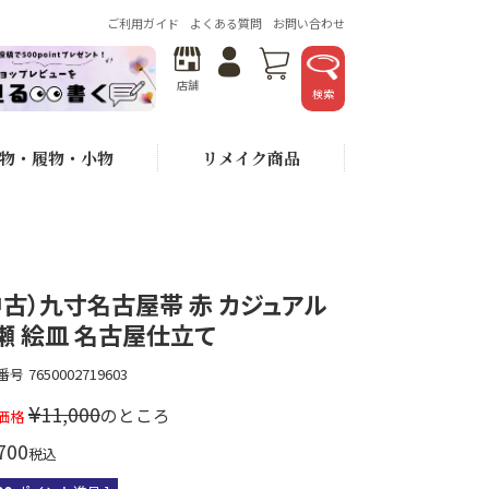
ご利用ガイド
よくある質問
お問い合わせ
店舗
検索
物・履物・小物
リメイク商品
中古）九寸名古屋帯 赤 カジュアル
瀬 絵皿 名古屋仕立て
番号
7650002719603
¥
11,000
のところ
価格
700
税込