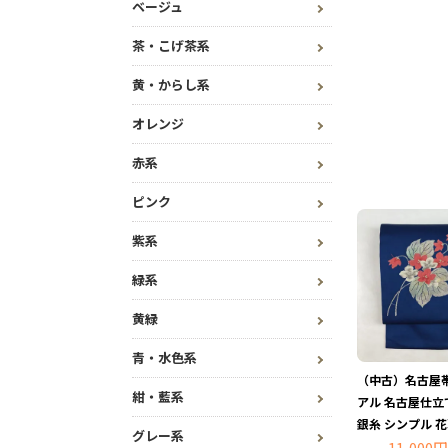
ベージュ
茶・こげ茶系
黄・からし系
オレンジ
赤系
ピンク
紫系
緑系
黄緑
青・水色系
（中古）名古屋帯
紺・藍系
アル 名古屋仕立
銀糸 シンプル 花
グレー系
11,000円