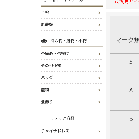
→ご利用ガイ
半衿
肌着類
マーク
持ち物・履物・小物
帯締め・帯揚げ
S
その他小物
バッグ
A
履物
髪飾り
B
リメイク商品
チャイナドレス