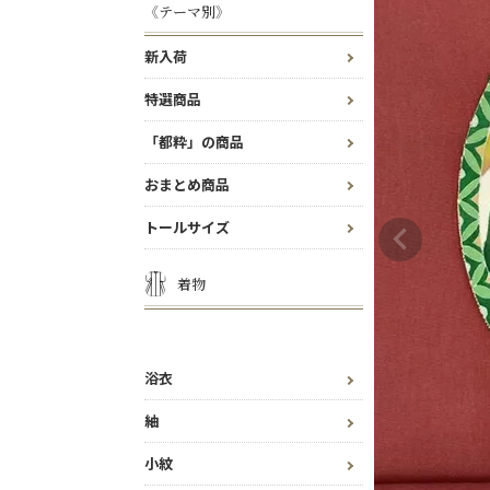
《テーマ別》
新入荷
特選商品
「都粋」の商品
おまとめ商品
トールサイズ
着物
浴衣
紬
小紋