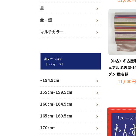
黒
金・銀
マルチカラー
身丈から探す
（中古）名古屋帯
（レディース）
ュアル 名古屋仕
ダン 横縞 絹
~154.5cm
11,000円
155cm~159.5cm
160cm~164.5cm
165cm~169.5cm
170cm~