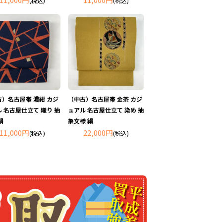
(税込)
(税込)
古）名古屋帯 濃紺 カジ
（中古）名古屋帯 金茶 カジ
 名古屋仕立て 織り 抽
ュアル 名古屋仕立て 染め 抽
絹
象文様 絹
11,000円
22,000円
(税込)
(税込)