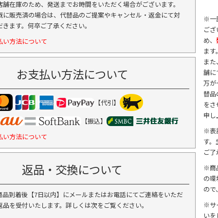
店舗在庫のため、発送までお時間をいただく場合がございます。
既に販売済の場合は、代替品のご提案やキャンセル・返金にて対
※一
だきます。何卒ご了承ください。
ござ
め、
払い方法について
ます
また
お支払い方法について
舗に
万が
替品
【代引】
をさ
申し
【振込】
※表
払い方法について
す。
ご了
返品・交換について
※商
の環
ので
商品到着後【7日以内】にメールまたはお電話にてご連絡をいただ
※サ
返品を受付いたします。詳しくは次をご覧ください。
いを