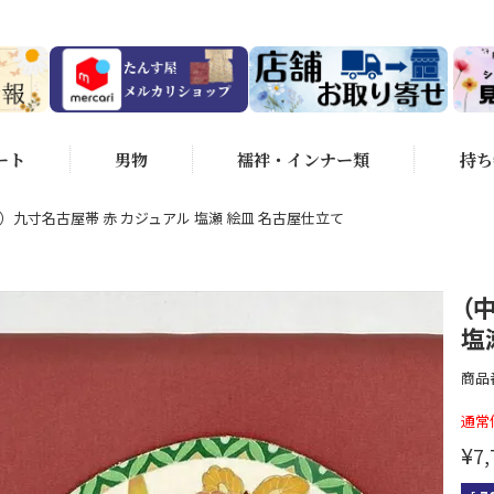
ート
男物
襦袢・インナー類
持ち
）九寸名古屋帯 赤 カジュアル 塩瀬 絵皿 名古屋仕立て
（
塩
商品
通常
¥
7,