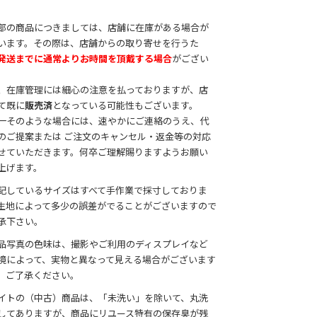
部の商品につきましては、店舗に在庫がある場合が
います。その際は、店舗からの取り寄せを行うた
発送までに通常よりお時間を頂戴する場合
がござい
。
、在庫管理には細心の注意を払っておりますが、店
て既に
販売済
となっている可能性もございます。
一そのような場合には、速やかにご連絡のうえ、代
のご提案または ご注文のキャンセル・返金等の対応
せていただきます。何卒ご理解賜りますようお願い
上げます。
記しているサイズはすべて手作業で採寸しておりま
生地によって多少の誤差がでることがございますので
承下さい。
品写真の色味は、撮影やご利用のディスプレイなど
境によって、実物と異なって見える場合がございます
、ご了承ください。
イトの（中古）商品は、「未洗い」を除いて、丸洗
してありますが、商品にリユース特有の保存臭が残